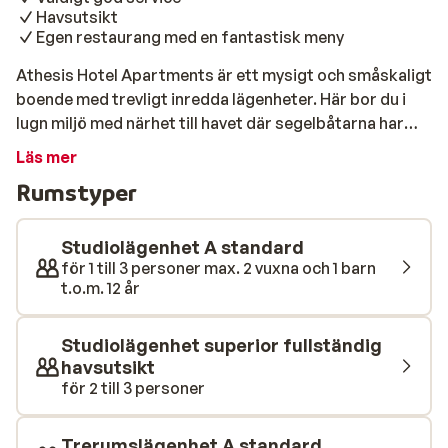
Havsutsikt
Egen restaurang med en fantastisk meny
Athesis Hotel Apartments är ett mysigt och småskaligt
boende med trevligt inredda lägenheter. Här bor du i
lugn miljö med närhet till havet där segelbåtarna har
parkerat sig för natten. Ta en lugn promenad in till
Läs mer
Nidris mysiga centrum där det finns gott om tavernor,
Rumstyper
caféer och barer. Njut av en fin dag på stranden eller vid
det trevliga poolområdet. Här vid poolen står
solstolarna uppradade för en fin dag i solen. Ta något
Studiolägenhet A standard
gott att dricka eller något läckert mellanmål för att
för 1 till 3 personer max. 2 vuxna och 1 barn
t.o.m. 12 år
sedan ta ett svalkande dopp i poolen.
Studiolägenhet superior fullständig
havsutsikt
för 2 till 3 personer
Trerumslägenhet A standard