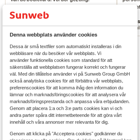
Gastvrije mensen, en goede bedden
Gastvrije mensen, en goede bedden
hotelle
hotelle
Översätt till svenska
Martijn
Jess
Ensam förälder
Famil
Denna webbplats använder cookies
Visa alla 62 omdömen
Dessa är små textfiler som automatiskt installeras i din
Läge
webbläsare när du besöker vår webbplats. Vi
använder funktionella cookies som standard för att
säkerställa att webbplatsen fungerar korrekt och fungerar
väl. Med din tillåtelse använder vi på Sunweb Group GmbH
också analytiska cookies för att förbättra vår webbplats,
preferenscookies för att komma ihåg den information du
Visa på karta
lämnar och marknadsföringscookies för att analysera vår
marknadsföringsprestanda och anpassa våra erbjudanden.
Genom att placera 1:a och 3:e parts cookies kan vi och
andra parter spåra ditt internetbeteende för att göra vårt
innehåll och våra annonser mer relevanta för dig.
I området
Genom att klicka på "Acceptera cookies" godkänner du
Avstånd till stranden ca 1 km (kiselstenstrand,