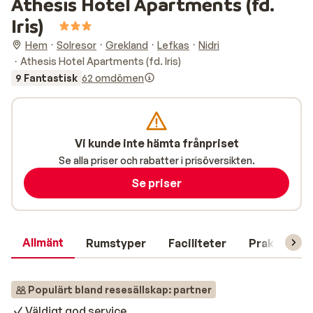
Athesis Hotel Apartments (fd.
Iris)
Hem
Solresor
Grekland
Lefkas
Nidri
Athesis Hotel Apartments (fd. Iris)
9 Fantastisk
62 omdömen
Vi kunde inte hämta frånpriset
Se alla priser och rabatter i prisöversikten.
Se priser
Allmänt
Rumstyper
Faciliteter
Praktisk in
Populärt bland resesällskap: partner
Väldigt god service