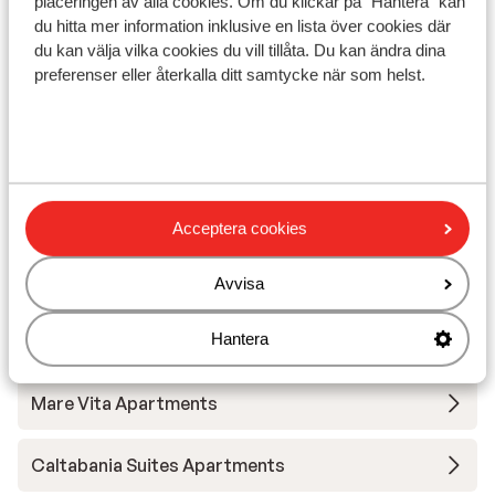
placeringen av alla cookies. Om du klickar på "Hantera" kan
solstolar (mot betalning) , parasoll (mot betalning)
du hitta mer information inklusive en lista över cookies där
)
du kan välja vilka cookies du vill tillåta. Du kan ändra dina
Avstånd till centrum: ca 800 m
preferenser eller återkalla ditt samtycke när som helst.
Vid havet (ingen strand)
Avstånd till flygplats Airport Aktio(PVK) är ca 38
km
Avstånd till busshållplats ca 200 m: till Lefkada
town, Lygia, Nikiana.
Närmaste butiker ca 200 m
Acceptera cookies
Närmaste kiosk ca 200 m
Närmaste restaurang ca 600 m
Avvisa
Hantera
Andra boenden i Lefkas
Mare Vita Apartments
Caltabania Suites Apartments