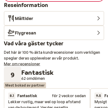
Reseinformation
Måltider
Flygresan
Vad våra gäster tycker
Det här är 100 % äkta kundrecensioner som verkligen
speglar deras upplevelser av vår produkt.
Mer om recensioner
Fantastisk
9
62 omdömen
Mest bokad av partner
Fantastisk
för 2 veckor sedan
F
8.1
9.5
Lekker rustig, maar wel op loop afstand
Lekker rustig, maar wel op loop afstand
Mysigt 
Mysigt 
van de boulevard. Verder gezellig.
van de boulevard. Verder gezellig.
persona
persona