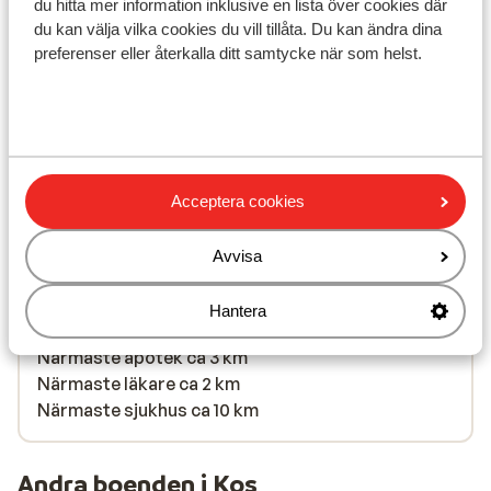
du hitta mer information inklusive en lista över cookies där
du kan välja vilka cookies du vill tillåta. Du kan ändra dina
preferenser eller återkalla ditt samtycke när som helst.
I området
Vid stranden (kiselstenstrand, solstolar
(kostnadsfritt) , parasoll (kostnadsfritt) )
Avstånd till centrum: ca 2 km, kos stad är ca 10 km
Avstånd till flygplats ca 13 km
Acceptera cookies
Avstånd till busshållplats ca 100 m: till Tigaki or
Kos town
Avvisa
Avstånd till uttagsautomat ca 2 km
Närmaste butiker ca 2 km
Hantera
Närmaste restaurang ca 200 m
Närmaste apotek ca 3 km
Närmaste läkare ca 2 km
Närmaste sjukhus ca 10 km
Andra boenden i Kos