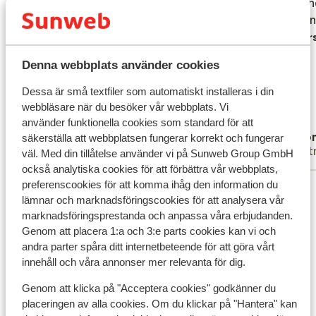
Hotel ligt wel aan zee maar niet
Hotel ligt wel aan zee maar niet
Er sto
Er sto
onderhouden stukje zand strand wel gratis
onderhouden stukje zand strand wel gratis
hebben 
hebben 
ligbed die verderop gelegen Hotels vragen
ligbed die verderop gelegen Hotels vragen
Övers
20 euro . 2 bed en parasol, hotel ligt erg
20 euro . 2 bed en parasol, hotel ligt erg
Denna webbplats använder cookies
achteraf en heeft een pool bar maar geen
achteraf en heeft een pool bar maar geen
activiteiten of muziek . Kortom heel rustig
activiteiten of muziek . Kortom heel rustig
Dessa är små textfiler som automatiskt installeras i din
ook het zwembad. Personeel is vriendelijk,
ook het...
mer
webbläsare när du besöker vår webbplats. Vi
kamers zijn eenvoudig maar netjes .
Översätt till svenska
använder funktionella cookies som standard för att
Anonym
Ano
Bedank is niet echt een slaap bank , ontbijt
säkerställa att webbplatsen fungerar korrekt och fungerar
Ensam förälder
Part
väl. Med din tillåtelse använder vi på Sunweb Group GmbH
is goed .variaties en vers Parkeer plaats
också analytiska cookies för att förbättra vår webbplats,
voor de deur . Auto of fiets heb je echt
preferenscookies för att komma ihåg den information du
Visa alla 89 omdömen
nodig.
lämnar och marknadsföringscookies för att analysera vår
Läge
marknadsföringsprestanda och anpassa våra erbjudanden.
Genom att placera 1:a och 3:e parts cookies kan vi och
andra parter spåra ditt internetbeteende för att göra vårt
innehåll och våra annonser mer relevanta för dig.
Genom att klicka på "Acceptera cookies" godkänner du
Visa på karta
placeringen av alla cookies. Om du klickar på "Hantera" kan