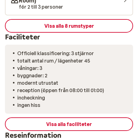
Room)
måltider är inkluderade, men du har goda
för 2 till 3 personer
förutsättningar att tillreda enklare måltider i din
lägenhet. Vill du istället få dina måltider serverade
finns det gott om restauranger och caféer i Tigaki.
Visa alla 8 rumstyper
Faciliteter
Officiell klassificering: 3 stjärnor
totalt antal rum / lägenheter 45
våningar: 3
byggnader: 2
modernt utrustat
reception (öppen från 08:00 till 01:00)
incheckning
ingen hiss
Visa alla faciliteter
Reseinformation