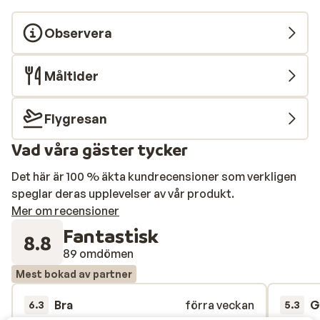
Observera
Måltider
Flygresan
Vad våra gäster tycker
Det här är 100 % äkta kundrecensioner som verkligen
speglar deras upplevelser av vår produkt.
Mer om recensioner
Fantastisk
8.8
89 omdömen
Mest bokad av partner
Bra
förra veckan
G
6.3
5.3