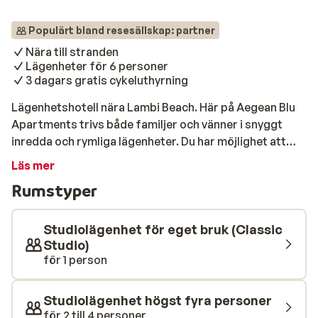
Populärt bland resesällskap: partner
Nära till stranden
Lägenheter för 6 personer
3 dagars gratis cykeluthyrning
Lägenhetshotell nära Lambi Beach. Här på Aegean Blu
Apartments trivs både familjer och vänner i snyggt
inredda och rymliga lägenheter. Du har möjlighet att
styra semestern som du själv önskar med självhushåll
Läs mer
och centralt läge. Spendera dagarna vid poolen eller
Rumstyper
promenera den korta biten ner till stranden.
Restauranger och mataffär finns i närheten av hotellet
och till Kos stad är det en kilometer om du vill utforska
Studiolägenhet för eget bruk (Classic
nöjeslivet och shoppingen. Trivsamt poolområde med
Studio)
för 1 person
solstolar och parasoller där du kopplar av på bästa
sätt. Simturer i poolen varvas med lugna stunder på
solstolen. Reser du med familjen är du nog mest i
Studiolägenhet högst fyra personer
poolen, för de minsta finns en separat barnpool där de
för 2 till 4 personer