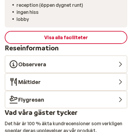
reception (öppen dygnet runt)
med stranden och huvudgatan finns restauranger och
ingen hiss
tavernor som serverar autentisk grekisk mat som
lobby
souvlaki, tzatziki och ljuvlig fetaost.
Visa alla faciliteter
Reseinformation
Observera
Måltider
Flygresan
Vad våra gäster tycker
Det här är 100 % äkta kundrecensioner som verkligen
speglar deras upplevelser av vår produkt.