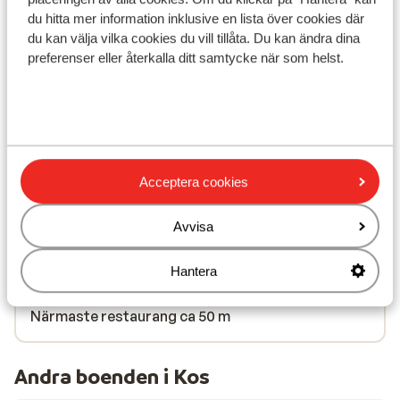
du hitta mer information inklusive en lista över cookies där
du kan välja vilka cookies du vill tillåta. Du kan ändra dina
preferenser eller återkalla ditt samtycke när som helst.
I området
Avstånd till stranden ca 50 m (sandstrand,
solstolar (mot betalning) , parasoll (mot betalning)
)
Acceptera cookies
Avstånd till centrum: ca 900 m
Avstånd till flygplats ca 26 km
Avvisa
Avstånd till busshållplats ca 100 m
Avstånd till uttagsautomat ca 100 m
Hantera
Närmaste butiker ca 200 m
Närmaste kiosk ca 100 m
Närmaste restaurang ca 50 m
Andra boenden i Kos