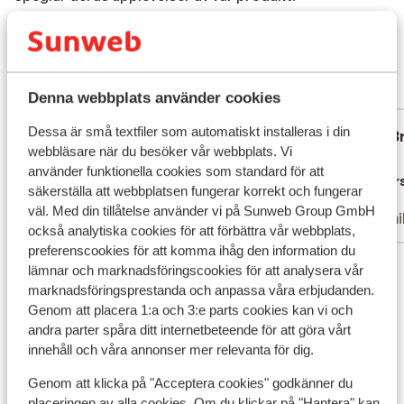
Mer om recensioner
Bra
7.3
17 omdömen
Mest bokad av partner
Denna webbplats använder cookies
Dessa är små textfiler som automatiskt installeras i din
Bra
för 2 veckor sedan
B
7.6
6.9
webbläsare när du besöker vår webbplats. Vi
Rent och fin personal dock mycket
Rent och fin personal dock mycket
Nej
Nej
använder funktionella cookies som standard för att
ungdomar som festade
ungdomar som festade
Övers
säkerställa att webbplatsen fungerar korrekt och fungerar
Anonym
Ja
väl. Med din tillåtelse använder vi på Sunweb Group GmbH
Familj
Famil
också analytiska cookies för att förbättra vår webbplats,
preferenscookies för att komma ihåg den information du
Visa alla 17 omdömen
lämnar och marknadsföringscookies för att analysera vår
Läge
marknadsföringsprestanda och anpassa våra erbjudanden.
Genom att placera 1:a och 3:e parts cookies kan vi och
andra parter spåra ditt internetbeteende för att göra vårt
innehåll och våra annonser mer relevanta för dig.
Genom att klicka på "Acceptera cookies" godkänner du
Visa på karta
placeringen av alla cookies. Om du klickar på "Hantera" kan