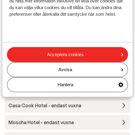
du hitta mer information inklusive en lista över cookies där
)
du kan välja vilka cookies du vill tillåta. Du kan ändra dina
Avstånd till centrum: ca 2 km
preferenser eller återkalla ditt samtycke när som helst.
Avstånd till flygplats ca 12 km
Avstånd till uttagsautomat ca 400 m
Närmaste butiker ca 100 m
Närmaste kiosk ca 100 m
Närmaste restaurang ca 100 m
Närmaste sjukhus ca 6 km
Acceptera cookies
Avvisa
Andra boenden i Rhodos
Hantera
Cabu Hotel - endast vuxna
Casa Cook Hotel - endast vuxna
Moscha Hotel - endast vuxna