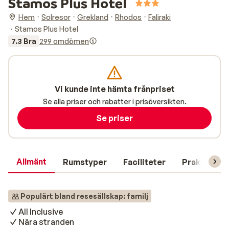
Stamos Plus Hotel
Hem
Solresor
Grekland
Rhodos
Faliraki
Stamos Plus Hotel
7.3 Bra
299 omdömen
Vi kunde inte hämta frånpriset
Se alla priser och rabatter i prisöversikten.
Se priser
Allmänt
Rumstyper
Faciliteter
Praktisk in
Populärt bland resesällskap: familj
All Inclusive
Nära stranden