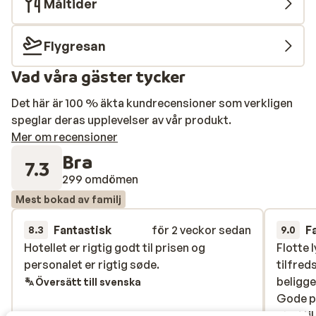
Måltider
Flygresan
Vad våra gäster tycker
Det här är 100 % äkta kundrecensioner som verkligen
speglar deras upplevelser av vår produkt.
Mer om recensioner
Bra
7.3
299 omdömen
Mest bokad av familj
Fantastisk
för 2 veckor sedan
F
8.3
9.0
Hotellet er rigtig godt til prisen og
Hotellet er rigtig godt til prisen og
Flotte 
Flotte 
personalet er rigtig søde.
personalet er rigtig søde.
tilfred
tilfred
beligg
beligg
Översätt till svenska
Gode po
Gode po
sted til
sted til