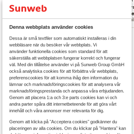
Övers
Anonym
Lone
Familj
Famil
Denna webbplats använder cookies
Visa alla 299 omdömen
Dessa är små textfiler som automatiskt installeras i din
Läge
webbläsare när du besöker vår webbplats. Vi
använder funktionella cookies som standard för att
säkerställa att webbplatsen fungerar korrekt och fungerar
väl. Med din tillåtelse använder vi på Sunweb Group GmbH
också analytiska cookies för att förbättra vår webbplats,
preferenscookies för att komma ihåg den information du
Visa på karta
lämnar och marknadsföringscookies för att analysera vår
marknadsföringsprestanda och anpassa våra erbjudanden.
Genom att placera 1:a och 3:e parts cookies kan vi och
andra parter spåra ditt internetbeteende för att göra vårt
innehåll och våra annonser mer relevanta för dig.
I området
Genom att klicka på "Acceptera cookies" godkänner du
Avstånd till stranden ca 750 m (sandstrand,
placeringen av alla cookies. Om du klickar på "Hantera" kan
solstolar (mot betalning) , parasoll (mot betalning)