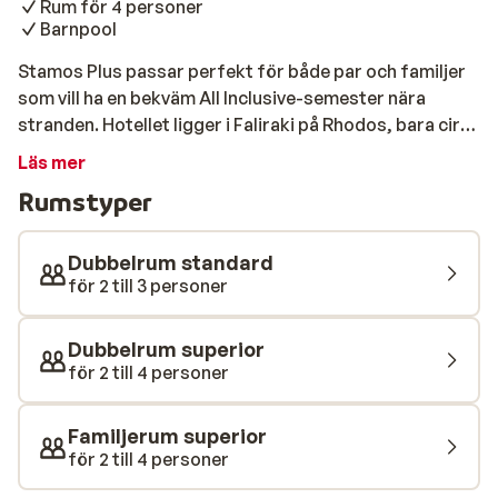
Rum för 4 personer
Barnpool
Stamos Plus passar perfekt för både par och familjer
som vill ha en bekväm All Inclusive-semester nära
stranden. Hotellet ligger i Faliraki på Rhodos, bara cirka
2 kilometer från centrum. Här får du en kombination av
Läs mer
lugn vid poolen och närhet till restauranger, butiker och
Rumstyper
nöjesliv – en idealisk bas för både avkoppling och
upptäckter. Hotellet ligger på promenadavstånd till
Faliraki Beach där du kan njuta av sol och salta bad. Vill
Dubbelrum standard
du hellre stanna på hotellet finns ett mysigt
för 2 till 3 personer
poolområde med en barnpool där de minsta kan leka
och plaska. När hungern slår till väntar hotellets buffé
Dubbelrum superior
med varierade rätter, perfekt för både stora och små.
för 2 till 4 personer
Familjerum superior
för 2 till 4 personer