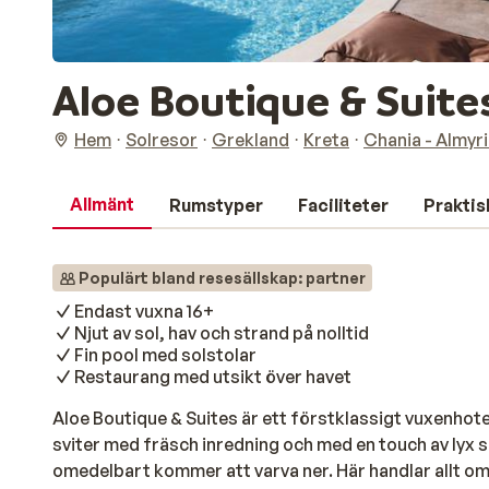
Aloe Boutique & Suite
Hem
Solresor
Grekland
Kreta
Chania - Almyr
Allmänt
Rumstyper
Faciliteter
Praktis
Populärt bland resesällskap: partner
Endast vuxna 16+
Njut av sol, hav och strand på nolltid
Fin pool med solstolar
Restaurang med utsikt över havet
Aloe Boutique & Suites är ett förstklassigt vuxenhotel
sviter med fräsch inredning och med en touch av lyx 
omedelbart kommer att varva ner. Här handlar allt o