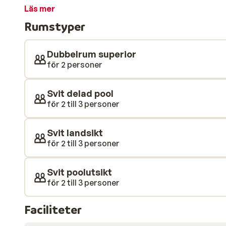
står fördelade runt poolen och poolbaren finns också
Läs mer
att dricka. Detta charmiga, småskaliga hotell ligger
Rumstyper
sandstranden praktiskt taget utanför dörren kan du me
vid poolen eller bada i havet. Restaurangen serverar 
autentiska grekiska och kretensiska köket.
Dubbelrum superior
för 2 personer
Svit delad pool
för 2 till 3 personer
Svit landsikt
för 2 till 3 personer
Svit poolutsikt
för 2 till 3 personer
Faciliteter