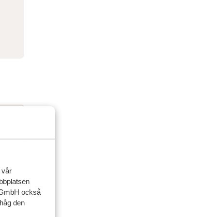
 vår
ebbplatsen
up GmbH också
ihåg den