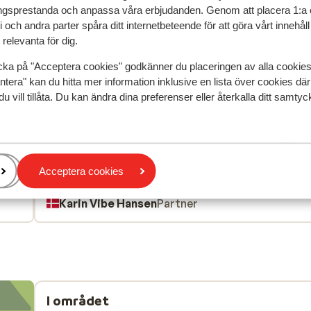
gsprestanda och anpassa våra erbjudanden. Genom att placera 1:a 
 och andra parter spåra ditt internetbeteende för att göra vårt innehål
relevanta för dig.
speglar deras upplevelser av vår produkt.
Mer om recensio
cka på "Acceptera cookies" godkänner du placeringen av alla cookie
ntera" kan du hitta mer information inklusive en lista över cookies där
du vill tillåta. Du kan ändra dina preferenser eller återkalla ditt samt
Mest bokad av p
edan
Fantastisk
10 juni
10
Helt fantastisk personale /gæstfrihed . Der er foc
Helt fantastisk personale /gæstfrihed . Der er foc
på ALT lige fra start til slut ??
på ALT lige fra start til slut ??
Acceptera cookies
Översätt till svenska
Karin Vibe Hansen
Partner
I området