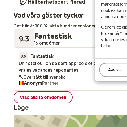
Hållbarhetscertifierad
marknadsförin
cookies kan vi
Vad våra gäster tycker
annonser mer 
Det här är 100 % äkta kundrecensioner som verkligen 
Genom att kli
Fantastisk
klickar på "Ha
9.3
vilka cookies 
16 omdömen
helst.
Fantastisk
för 3 veckor s
8.9
Un hôtel ou l’on se sent apprécié et chaleureux, de
Un hôtel ou l’on se sent apprécié et chaleureux, de
vraies vacances reposantes
vraies vacances reposantes
Hantera
Avvisa
Översätt till svenska
Anonym
Partner
Visa alla 16 omdömen
Läge