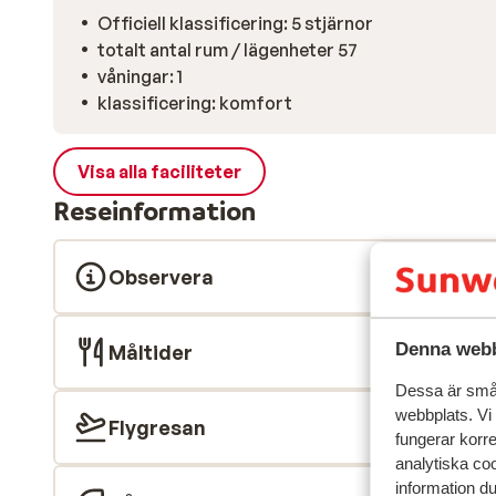
Officiell klassificering: 5 stjärnor
totalt antal rum / lägenheter 57
våningar: 1
klassificering: komfort
Visa alla faciliteter
Reseinformation
Observera
Denna webb
Måltider
Dessa är små 
webbplats. Vi
Flygresan
fungerar korr
analytiska coo
information d