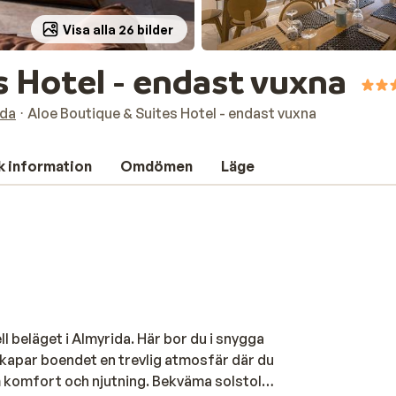
Visa alla 26 bilder
s Hotel - endast vuxna
ida
Aloe Boutique & Suites Hotel - endast vuxna
k information
Omdömen
Läge
l beläget i Almyrida. Här bor du i snygga
skapar boendet en trevlig atmosfär där du
m komfort och njutning. Bekväma solstolar