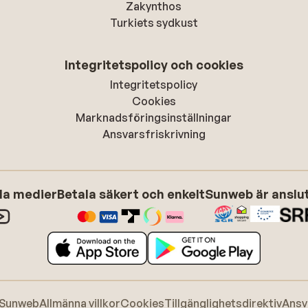
Zakynthos
Turkiets sydkust
Integritetspolicy och cookies
Integritetspolicy
Cookies
Marknadsföringsinställningar
Ansvarsfriskrivning
ala medier
Betala säkert och enkelt
Sunweb är anslute
 Sunweb
Allmänna villkor
Cookies
Tillgänglighetsdirektiv
Ansv