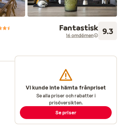
Fantastisk
9.3
16 omdömen
Vi kunde inte hämta frånpriset
Se alla priser och rabatter i
prisöversikten.
Se priser