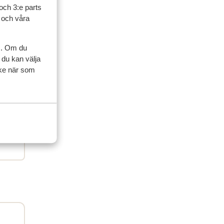
och 3:e parts
l och våra
ner
s. Om du
 du kan välja
ycke när som
artner
 2026
us
us