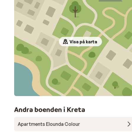
Visa på karta
Andra boenden i Kreta
Apartments Elounda Colour