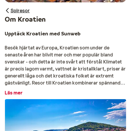
Solresor
Om Kroatien
Upptäck Kroatien med Sunweb
Besök hjärtat av Europa, Kroatien som under de
senaste åren har blivit mer och mer populär bland
svenskar - och detta är inte svårt att förstå! Klimatet
är precis lagom varmt, vattnet är kristallklart, priser är
generellt låga och det kroatiska folket är extremt
gästvänligt. Resor till Kroatien kombinerar spännande
sevärdheter som medeltida borgar och kyrkor med
Läs mer
avkopplande dagar på stranden och ett varierat
landskap med skog branta klippor och en underbar övärld
Den kroatiska övärlden består av inte mindre än 1224
öar som ligger utanför den vackra Adriatiska kusten