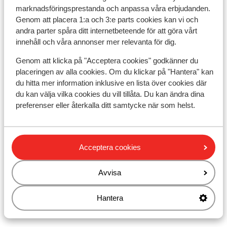
engelska.
marknadsföringsprestanda och anpassa våra erbjudanden.
Genom att placera 1:a och 3:e parts cookies kan vi och
Tidsskillnad:
andra parter spåra ditt internetbeteende för att göra vårt
innehåll och våra annonser mer relevanta för dig.
Det finns ingen tidsskillnaden mellan Sverige och
Kroatien
Genom att klicka på "Acceptera cookies" godkänner du
placeringen av alla cookies. Om du klickar på "Hantera" kan
Valuta:
du hitta mer information inklusive en lista över cookies där
du kan välja vilka cookies du vill tillåta. Du kan ändra dina
Den officiella valutan är euro. I turiststäder (vid havet)
preferenser eller återkalla ditt samtycke när som helst.
finns det vanligtvis flera bankomater. Vill du betala med
kreditkort? Dessa accepteras också på många ställen.
Acceptera cookies
El:
Avvisa
Spänningen är 220 volt, som i Sverige. uttagen är också
samma.
Hantera
Pass: