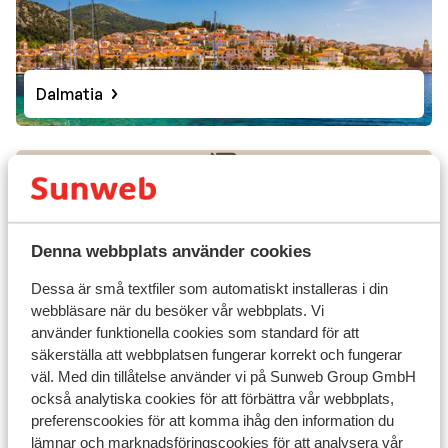
som är en smakfull gryta och har sitt ursprung i södra
Kroatien. Maträtten består av bräserat nötkött som
serveras i en sås gjord av bland annat vin, plommon och
vitlök. Denna avnjuts bäst med ett glas iskall Pivo, ett
Dalmatia
populärt kroatiska öl.
Kroatien är också tryffelns land. Det är här man hittar
några av världens bästa och mest exklusiva tryfflar.
Dubrovnik kusten
Foto från Dubrovnik
Över hela Kroatien kan du köpa smakrika delikatesser
kusten
Praktisk information
baserat på den dyrbara svampen och många
Denna webbplats använder cookies
restauranger använder tryffeln att lyxa till menyn
Huvudstad:
Dessa är små textfiler som automatiskt installeras i din
webbläsare när du besöker vår webbplats. Vi
Kroatiens huvudstad heter Zagreb.
använder funktionella cookies som standard för att
säkerställa att webbplatsen fungerar korrekt och fungerar
Språk:
väl. Med din tillåtelse använder vi på Sunweb Group GmbH
också analytiska cookies för att förbättra vår webbplats,
Det officiella språket är kroatiska. På de flesta platser
preferenscookies för att komma ihåg den information du
talas också tyska. I turistområdena talar många även
lämnar och marknadsföringscookies för att analysera vår