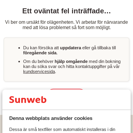
Ett oväntat fel inträffade…
Vi ber om ursäkt för olägenheten. Vi arbetar för närvarande
med att lösa problemet så fort som möjligt.
Du kan försöka att
uppdatera
eller gå tillbaka till
föregående sida
.
Om du behöver
hjälp omgående
med din bokning
kan du söka svar och hitta kontaktuppgifter på vår
kundservicesida
.
Sök & boka
Denna webbplats använder cookies
Hem
Solresor
Grekland
Lefkas
Nidri
Zisis Suites
Dessa är små textfiler som automatiskt installeras i din