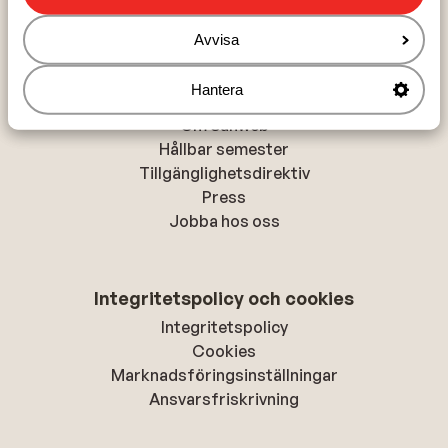
Rhodos-stad
Avvisa
Hantera
Om Sunweb
Om Sunweb
Hållbar semester
Tillgänglighetsdirektiv
Press
Jobba hos oss
Integritetspolicy och cookies
Integritetspolicy
Cookies
Marknadsföringsinställningar
Ansvarsfriskrivning