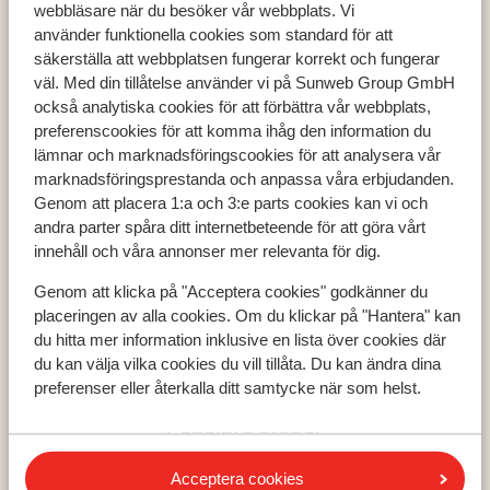
webbläsare när du besöker vår webbplats. Vi
använder funktionella cookies som standard för att
säkerställa att webbplatsen fungerar korrekt och fungerar
väl. Med din tillåtelse använder vi på Sunweb Group GmbH
Populära länder
också analytiska cookies för att förbättra vår webbplats,
Grekland
preferenscookies för att komma ihåg den information du
Turkiet
lämnar och marknadsföringscookies för att analysera vår
Spanien
marknadsföringsprestanda och anpassa våra erbjudanden.
Genom att placera 1:a och 3:e parts cookies kan vi och
andra parter spåra ditt internetbeteende för att göra vårt
innehåll och våra annonser mer relevanta för dig.
Populära regioner
Kreta
Genom att klicka på "Acceptera cookies" godkänner du
Zakynthos
placeringen av alla cookies. Om du klickar på "Hantera" kan
du hitta mer information inklusive en lista över cookies där
Turkiets sydkust
du kan välja vilka cookies du vill tillåta. Du kan ändra dina
preferenser eller återkalla ditt samtycke när som helst.
Populära städer
Chania
Acceptera cookies
Alanya