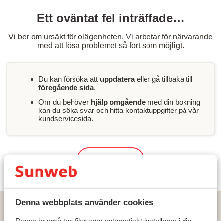
Ett oväntat fel inträffade…
Vi ber om ursäkt för olägenheten. Vi arbetar för närvarande
med att lösa problemet så fort som möjligt.
Du kan försöka att
uppdatera
eller gå tillbaka till
föregående sida
.
Om du behöver
hjälp omgående
med din bokning
kan du söka svar och hitta kontaktuppgifter på vår
kundservicesida
.
Sök & boka
Denna webbplats använder cookies
Hem
Solresor
Grekland
Zakynthos
Tsilivi
Iskios Suites - endast vuxna
Dessa är små textfiler som automatiskt installeras i din