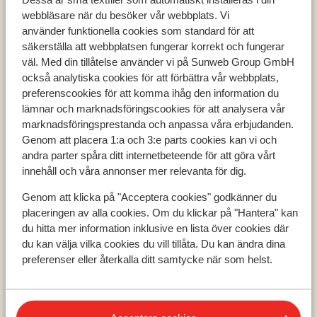
webbläsare när du besöker vår webbplats. Vi
använder funktionella cookies som standard för att
säkerställa att webbplatsen fungerar korrekt och fungerar
väl. Med din tillåtelse använder vi på Sunweb Group GmbH
Populära länder
också analytiska cookies för att förbättra vår webbplats,
preferenscookies för att komma ihåg den information du
Grekland
lämnar och marknadsföringscookies för att analysera vår
Turkiet
marknadsföringsprestanda och anpassa våra erbjudanden.
Spanien
Genom att placera 1:a och 3:e parts cookies kan vi och
andra parter spåra ditt internetbeteende för att göra vårt
innehåll och våra annonser mer relevanta för dig.
Populära regioner
Genom att klicka på "Acceptera cookies" godkänner du
Kreta
placeringen av alla cookies. Om du klickar på "Hantera" kan
Zakynthos
du hitta mer information inklusive en lista över cookies där
Turkiets sydkust
du kan välja vilka cookies du vill tillåta. Du kan ändra dina
preferenser eller återkalla ditt samtycke när som helst.
Populära städer
Chania