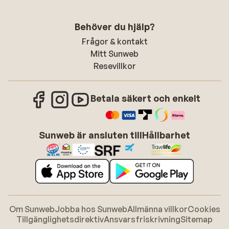
Behöver du hjälp?
Frågor & kontakt
Mitt Sunweb
Resevillkor
Betala säkert och enkelt
Sunweb är ansluten till
Hållbarhet
Om Sunweb
Jobba hos Sunweb
Allmänna villkor
Cookies
Tillgänglighetsdirektiv
Ansvarsfriskrivning
Sitemap