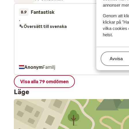
annonser mer 
Fantastisk
för 2 veckor s
8.9
Genom att kli
.
.
klickar på "Ha
Översätt till svenska
vilka cookies 
helst.
Hantera
Avvisa
Anonym
Familj
Visa alla 79 omdömen
Läge