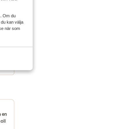
sedan
s. Om du
d de
d de
 du kan välja
ycke när som
 rook
 rook
et
et
.
ven
ee te
a en
oll