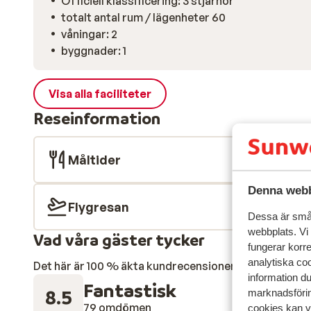
Officiell klassificering: 3 stjärnor
totalt antal rum / lägenheter 60
våningar: 2
byggnader: 1
Visa alla faciliteter
Reseinformation
Måltider
Denna webb
Flygresan
Dessa är små 
webbplats. Vi
Vad våra gäster tycker
fungerar korr
analytiska coo
Det här är 100 % äkta kundrecensioner som verkligen 
information d
Fantastisk
8.5
marknadsförin
79 omdömen
cookies kan vi