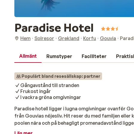
Paradise Hotel
Hem
Solresor
Grekland
Korfu
Gouvia
Parad
Allmänt
Rumstyper
Faciliteter
Praktis
Populärt bland resesällskap: partner
Gångavstånd till stranden
Frukost ingår
I vackra gröna omgivningar
Paradise hotell ligger i lugna omgivningar ovanför Go
från Gouvias nöjesliv. Hit reser du med familjen eller
poolen nära och på behagligt promenadavstånd ligge
en knapp mil söder om Gouvia ligger Korfu stad som ä
Läs mer