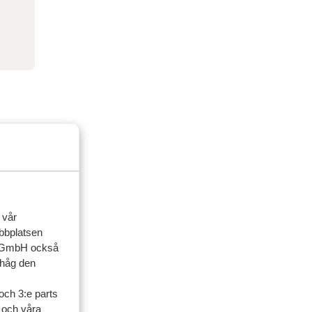
 vår
ebbplatsen
up GmbH också
ihåg den
ner
och 3:e parts
l och våra
artner