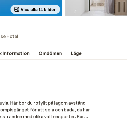
Visa alla 14 bilder
ise Hotel
k information
Omdömen
Läge
uvia. Här bor du rofyllt på lagom avstånd
 kompisgänget för att sola och bada, du har
r stranden med olika vattensporter. Bara
r ett perfekt utflyktsmål med sitt