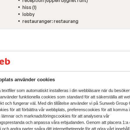
reception (öppen dygnet runt)
hiss (1)
lobby
restauranger: restaurang
plats använder cookies
textfiler som automatiskt installeras i din webbläsare när du besöker
 använder funktionella cookies som standard för att säkerställa att w
ekt och fungerar väl. Med din tillåtelse använder vi på Sunweb Gro
kies för att förbättra vår webbplats, preferenscookies för att komma 
speglar deras upplevelser av vår produkt.
Mer om recensio
u lämnar och marknadsföringscookies för att analysera vår
gsprestanda och anpassa våra erbjudanden. Genom att placera 1:a 
 och andra parter spåra ditt internetbeteende för att göra vårt innehål
Mest bokad av p