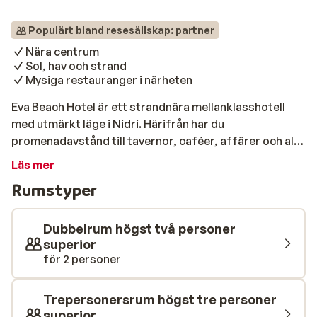
Populärt bland resesällskap: partner
Nära centrum
Sol, hav och strand
Mysiga restauranger i närheten
Eva Beach Hotel är ett strandnära mellanklasshotell
med utmärkt läge i Nidri. Härifrån har du
promenadavstånd till tavernor, caféer, affärer och allt
annat som Nidri har att erbjuda. Från hotellet är det
Läs mer
bara att kliva rakt ut på stranden. Här kan du koppla av
Rumstyper
på hotellets solstolar med en fin utsikt över havet och
den intilliggande ön Skorpios. Njut av ett svalkande
dopp och den svalkande havsbrisen. När solen står
Dubbelrum högst två personer
som högst och när hungern gör sig påmind tar du en
superior
för 2 personer
paus med en god grekisk lunch på en närliggande
taverna. Hotellet har en restaurang/bar där det
serveras frukost. Här erbjuds även försäljning av dryck
Trepersonersrum högst tre personer
och lättare rätter.
superior