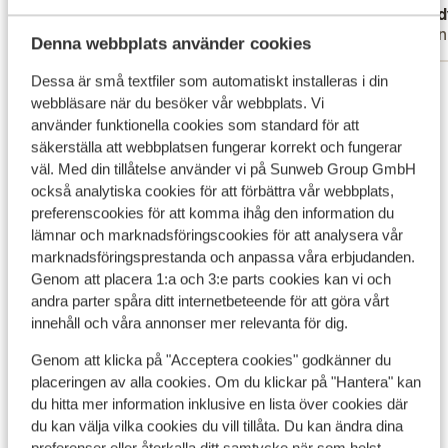
Anita
Trud
Vänner
Vänn
Denna webbplats använder cookies
Dessa är små textfiler som automatiskt installeras i din
Visa alla 78 omdömen
webbläsare när du besöker vår webbplats. Vi
Läge
använder funktionella cookies som standard för att
säkerställa att webbplatsen fungerar korrekt och fungerar
väl. Med din tillåtelse använder vi på Sunweb Group GmbH
också analytiska cookies för att förbättra vår webbplats,
preferenscookies för att komma ihåg den information du
lämnar och marknadsföringscookies för att analysera vår
Visa på karta
marknadsföringsprestanda och anpassa våra erbjudanden.
Genom att placera 1:a och 3:e parts cookies kan vi och
andra parter spåra ditt internetbeteende för att göra vårt
innehåll och våra annonser mer relevanta för dig.
I området
Genom att klicka på "Acceptera cookies" godkänner du
Vid stranden (kiselstenstrand, solstolar (mot
placeringen av alla cookies. Om du klickar på "Hantera" kan
betalning) , parasoll (mot betalning) )
du hitta mer information inklusive en lista över cookies där
Avstånd till centrum: ca 175 m
du kan välja vilka cookies du vill tillåta. Du kan ändra dina