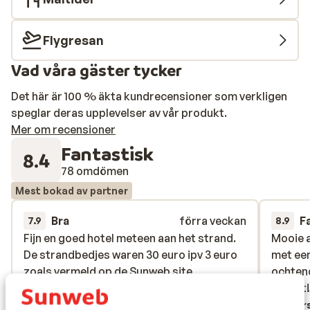
Flygresan
Vad våra gäster tycker
Det här är 100 % äkta kundrecensioner som verkligen
speglar deras upplevelser av vår produkt.
Mer om recensioner
Fantastisk
8.4
78 omdömen
Mest bokad av partner
Bra
förra veckan
F
7.9
8.9
Fijn en goed hotel meteen aan het strand.
Fijn en goed hotel meteen aan het strand.
Mooie 
Mooie 
De strandbedjes waren 30 euro ipv 3 euro
De strandbedjes waren 30 euro ipv 3 euro
met een
met een
zoals vermeld op de Sunweb site
zoals vermeld op de Sunweb site
ochtend
ochtend
ontbijt
ontbijt
Översätt till svenska
Övers