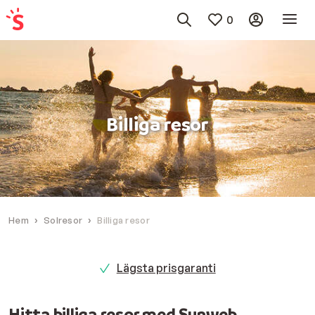
0
Billiga resor
Hem
Solresor
Billiga resor
Lägsta prisgaranti
Hitta billiga resor med Sunweb