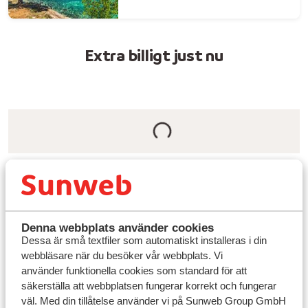
Extra billigt just nu
Så hittar du de bästa billiga resorna
Res smart med flexibla datum: Att boka resor mitt i
veckan eller under lågsäsong kan spara dig mycket
pengar. Sunweb gör det enkelt att jämföra priser
Denna webbplats använder cookies
Dessa är små textfiler som automatiskt installeras i din
och hitta de bästa erbjudandena.
webbläsare när du besöker vår webbplats. Vi
använder funktionella cookies som standard för att
Prisvärda paketresor: Kombinera flyg och boende i
säkerställa att webbplatsen fungerar korrekt och fungerar
en smidig bokning. Välj mellan
all inclusive-paket
,
väl. Med din tillåtelse använder vi på Sunweb Group GmbH
familjesemestrar
eller
romantiska resor för två
.