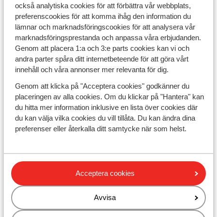
också analytiska cookies för att förbättra vår webbplats,
preferenscookies för att komma ihåg den information du
Tidiga bokningar
och sista minuten-erbjudanden: Få
lämnar och marknadsföringscookies för att analysera vår
förstklassiga erbjudanden genom att boka tidigt,
marknadsföringsprestanda och anpassa våra erbjudanden.
eller ta del av våra
sista minuten-resor till populära
Genom att placera 1:a och 3:e parts cookies kan vi och
destinationer
som Spanien, Grekland och Turkiet.
andra parter spåra ditt internetbeteende för att göra vårt
innehåll och våra annonser mer relevanta för dig.
Billiga resor till populära destinationer
Genom att klicka på "Acceptera cookies" godkänner du
Sunweb erbjuder resor till några av Europas mest
placeringen av alla cookies. Om du klickar på "Hantera" kan
eftertraktade resmål:
du hitta mer information inklusive en lista över cookies där
du kan välja vilka cookies du vill tillåta. Du kan ändra dina
Mallorca
: Njut av gyllene stränder och kristallklart
preferenser eller återkalla ditt samtycke när som helst.
vatten.
Kreta
: Utforska charmiga byar och enastående
natur.
Acceptera cookies
Kanarieöarna
: Perfekt för solälskare året runt.
Avvisa
Hos Sunweb får du inte bara billiga resor – vi stöttar dig
genom hela bokningsprocessen och säkerställer att din