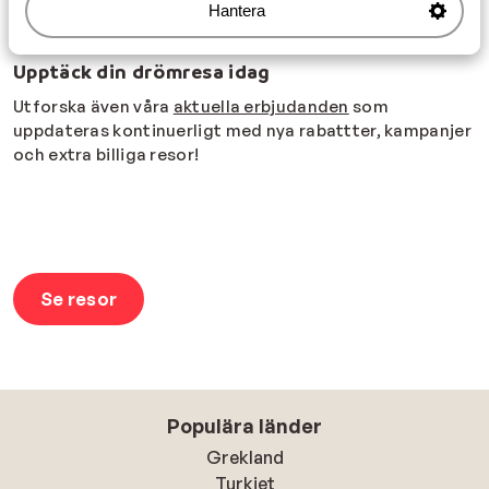
Hantera
semester blir både enkel att planera och minnesvärd.
Upptäck din drömresa idag
Utforska även våra
aktuella erbjudanden
som
uppdateras kontinuerligt med nya rabattter, kampanjer
och extra billiga resor!
Se resor
Populära länder
Grekland
Turkiet