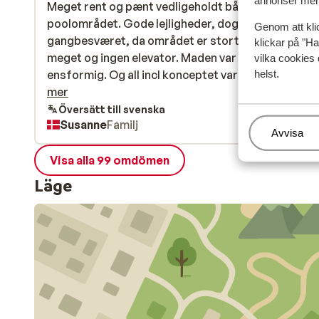
annonser mer 
Meget rent og pænt vedligeholdt både på hotel og
Meget rent og pænt vedligeholdt både på hotel og
poolområdet. Gode lejligheder, dog skal man ikke 
poolområdet. Gode lejligheder, dog skal man ikke 
Genom att kli
gangbesværet, da området er stort, og man går
gangbesværet, da området er stort, og man går
klickar på "Ha
meget og ingen elevator. Maden var lidt kedelig og
meget og ingen elevator. Maden var lidt kedelig og
vilka cookies 
ensformig. Og all incl konceptet var lidt tyndt i for
ensformig. Og all incl konceptet var lidt tyndt i forh
helst.
til de vi har set andre steder.
mer
Översätt till svenska
Susanne
Familj
Hantera
Avvisa
Visa alla 99 omdömen
Läge