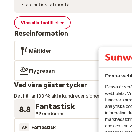
autentiskt atmosfär
Visa alla faciliteter
Reseinformation
Måltider
Flygresan
Denna webb
Vad våra gäster tycker
Dessa är små 
webbplats. Vi
Det här är 100 % äkta kundrecensioner som verkligen 
fungerar korr
Fantastisk
analytiska coo
8.8
information d
99 omdömen
marknadsförin
cookies kan vi
Fantastisk
för 2 veckor s
8.9