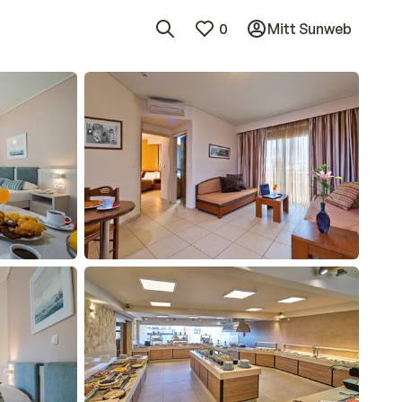
0
Mitt Sunweb