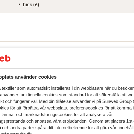
hiss (6)
plats använder cookies
textfiler som automatiskt installeras i din webbläsare när du besöker
 använder funktionella cookies som standard för att säkerställa att w
speglar deras upplevelser av vår produkt.
Mer om recensio
ekt och fungerar väl. Med din tillåtelse använder vi på Sunweb Gro
kies för att förbättra vår webbplats, preferenscookies för att komma 
u lämnar och marknadsföringscookies för att analysera vår
Mest bokad av p
gsprestanda och anpassa våra erbjudanden. Genom att placera 1:a 
 och andra parter spåra ditt internetbeteende för att göra vårt innehål
edan
Fantastisk
för 3 veckor 
9.8