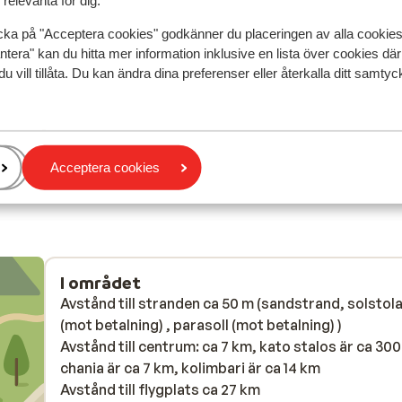
relevanta för dig.
Meget venligt personale. Rengøringen var fantasti
Meget venligt personale. Rengøringen var fantasti
være
være
Översätt till svenska
cka på "Acceptera cookies" godkänner du placeringen av alla cookie
ntera" kan du hitta mer information inklusive en lista över cookies där
du vill tillåta. Du kan ändra dina preferenser eller återkalla ditt samt
hold
...
Anonym
Familj
Acceptera cookies
I området
Avstånd till stranden ca 50 m (sandstrand, solstol
(mot betalning) , parasoll (mot betalning) )
Avstånd till centrum: ca 7 km, kato stalos är ca 300
chania är ca 7 km, kolimbari är ca 14 km
Avstånd till flygplats ca 27 km