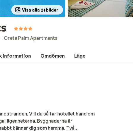
Visa alla 21 bilder
ts
Creta Palm Apartments
k information
Omdömen
Läge
ndstranden. Vill du så tar hotellet hand om
mliga lägenheterna. Byggnaderna är
snabbt känner dig som hemma. Två