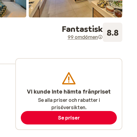
Fantastisk
8.8
99 omdömen
Vi kunde inte hämta frånpriset
Se alla priser och rabatter i
prisöversikten.
Se priser