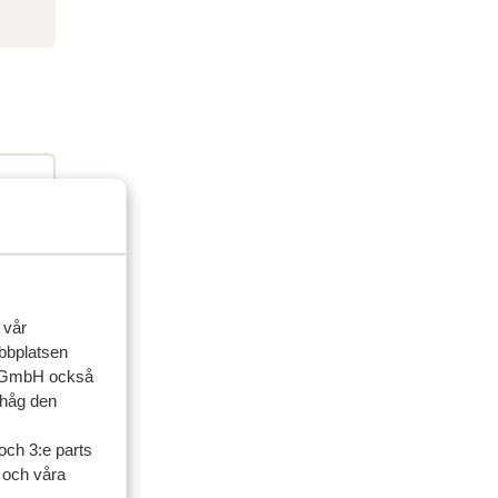
 vår
ebbplatsen
ner
up GmbH också
ihåg den
artner
och 3:e parts
l och våra
sedan