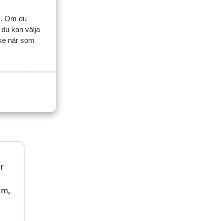
sk.
sk.
s. Om du
 du kan välja
ycke när som
ar
 m,