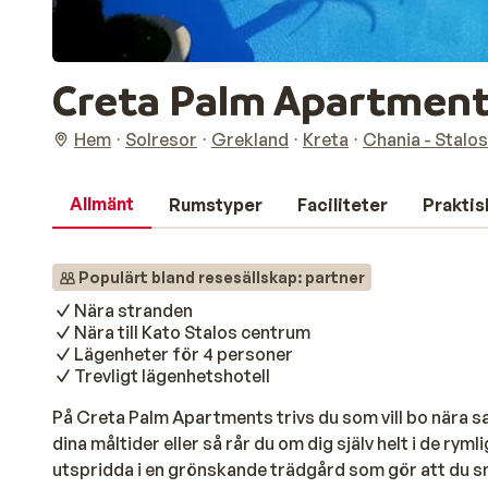
Creta Palm Apartmen
Hem
Solresor
Grekland
Kreta
Chania - Stalos
Allmänt
Rumstyper
Faciliteter
Praktis
Populärt bland resesällskap: partner
Nära stranden
Nära till Kato Stalos centrum
Lägenheter för 4 personer
Trevligt lägenhetshotell
På Creta Palm Apartments trivs du som vill bo nära sa
dina måltider eller så rår du om dig själv helt i de ry
utspridda i en grönskande trädgård som gör att du 