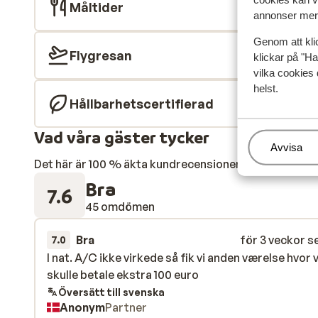
Måltider
annonser mer 
Genom att kli
Flygresan
klickar på "Ha
vilka cookies 
helst.
Hållbarhetscertifierad
Vad våra gäster tycker
Hantera
Avvisa
Det här är 100 % äkta kundrecensioner som verkligen 
Bra
7.6
45 omdömen
Bra
för 3 veckor s
7.0
I nat. A/C ikke virkede så fik vi anden værelse hvor v
I nat. A/C ikke virkede så fik vi anden værelse hvor v
skulle betale ekstra 100 euro
skulle betale ekstra 100 euro
Översätt till svenska
Anonym
Partner