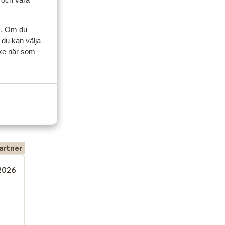
s. Om du
 du kan välja
ycke när som
ner
artner
 2026