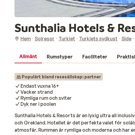
Sunthalia Hotels & Re
Hem
Solresor
Turkiet
Turkiets sydkust
Side
Allmänt
Rumstyper
Faciliteter
Praktis
Populärt bland resesällskap: partner
Endast vuxna 16+
Vacker strand
Rymliga rum och sviter
Dyk ner i poolen
Sunthalia Hotels & Resorts är en lyxig ultra all inclus
och Grekland. Hotellet är det perfekta valet för soläls
atmosfär. Rummen är rymliga och moderna och har en