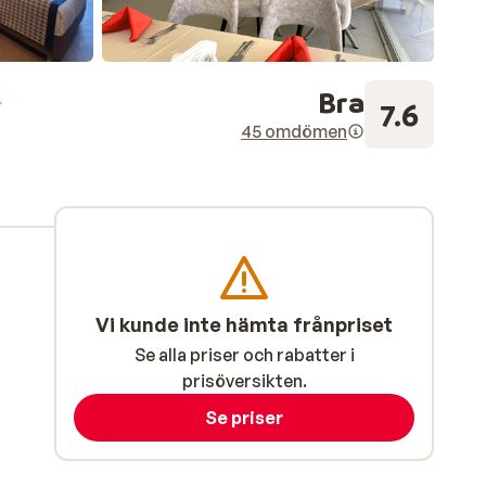
Bra
7.6
45 omdömen
Vi kunde inte hämta frånpriset
Se alla priser och rabatter i
prisöversikten.
Se priser