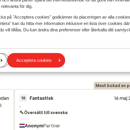
relevanta för dig.
cka på "Acceptera cookies" godkänner du placeringen av alla cookie
ntera" kan du hitta mer information inklusive en lista över cookies där
du vill tillåta. Du kan ändra dina preferenser eller återkalla ditt samt
Acceptera cookies
speglar deras upplevelser av vår produkt.
Mer om recensio
Mest bokad av p
edan
Fantastisk
16 maj
10
i
i
.
.
Översätt till svenska
Anonym
Partner