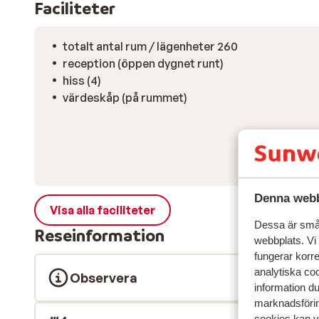
Faciliteter
totalt antal rum / lägenheter 260
reception (öppen dygnet runt)
hiss (4)
värdeskåp (på rummet)
Denna webb
Visa alla faciliteter
Dessa är små 
Reseinformation
webbplats. Vi
fungerar korr
analytiska coo
Observera
information d
marknadsförin
cookies kan vi