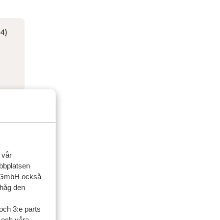
4)
ågan)
 vår
ebbplatsen
up GmbH också
ihåg den
och 3:e parts
l och våra