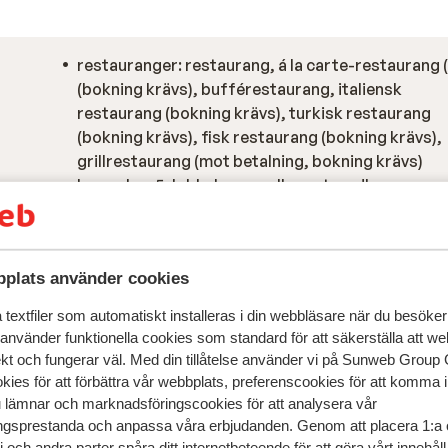
restauranger: restaurang, á la carte-restaurang (
(bokning krävs), bufférestaurang, italiensk
restaurang (bokning krävs), turkisk restaurang
(bokning krävs), fisk restaurang (bokning krävs),
grillrestaurang (mot betalning, bokning krävs)
barer: bar 5, lobbybar, poolbar, strandbar
roomservice (mot betalning)
rum anpassade för funktionsvarierade (på förfr
plats använder cookies
textfiler som automatiskt installeras i din webbläsare när du besöker
 använder funktionella cookies som standard för att säkerställa att w
ekt och fungerar väl. Med din tillåtelse använder vi på Sunweb Gro
kies för att förbättra vår webbplats, preferenscookies för att komma 
u lämnar och marknadsföringscookies för att analysera vår
gsprestanda och anpassa våra erbjudanden. Genom att placera 1:a 
 och andra parter spåra ditt internetbeteende för att göra vårt innehål