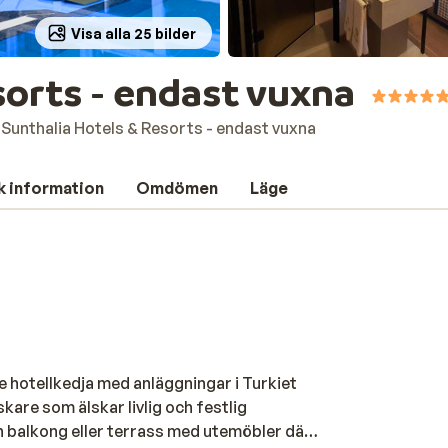
Visa alla 25 bilder
sorts - endast vuxna
Sunthalia Hotels & Resorts - endast vuxna
k information
Omdömen
Läge
ive hotellkedja med anläggningar i Turkiet
kare som älskar livlig och festlig
 balkong eller terrass med utemöbler där