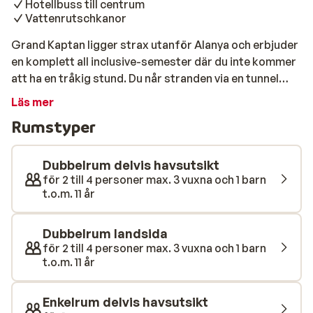
Hotellbuss till centrum
Vattenrutschkanor
Grand Kaptan ligger strax utanför Alanya och erbjuder
en komplett all inclusive-semester där du inte kommer
att ha en tråkig stund. Du når stranden via en tunnel
under kustvägen, och hotellets gratisbuss tar dig
Läs mer
enkelt till det centrumet. Rummen är bekvämt inredda
Rumstyper
och har allt du behöver för en avkopplande vistelse.
Faciliteterna är omfattande, med två pooler, en
separat barnpool och roliga vattenrutschbanor.
Dubbelrum delvis havsutsikt
Barnklubben anordnar dagliga aktiviteter, medan du
för 2 till 4 personer max. 3 vuxna och 1 barn
t.o.m. 11 år
själv kan koppla av i wellnesscentret. Med flera
restauranger och barer finns det gott om möjligheter
att njuta av varierade måltider och läckra drycker under
Dubbelrum landsida
hela dagen. Tack vare sitt läge strax utanför Alanya är
för 2 till 4 personer max. 3 vuxna och 1 barn
t.o.m. 11 år
hotellet en utmärkt bas för dig som vill kombinera lugn
och livlighet.
Enkelrum delvis havsutsikt