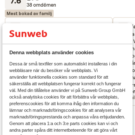
7.6
38 omdömen
Mest bokad av familj
Fantastisk
för 2 veckor sedan
F
9.4
9.5
????????
????????
Lige da
Lige da
rodet. 
rodet. 
Översätt till svenska
persona
persona
Denna webbplats använder cookies
spise o
spise o
hvornår
hvornår
Dessa är små textfiler som automatiskt installeras i din
Derudo
Derudo
webbläsare när du besöker vår webbplats. Vi
använder funktionella cookies som standard för att
informa
informa
säkerställa att webbplatsen fungerar korrekt och fungerar
facilite
Övers
väl. Med din tillåtelse använder vi på Sunweb Group GmbH
Anonym
Ano
så vids
också analytiska cookies för att förbättra vår webbplats,
Familj
Famil
snacks 
preferenscookies för att komma ihåg den information du
fordi j
lämnar och marknadsföringscookies för att analysera vår
Visa alla 38 omdömen
hjemmes
marknadsföringsprestanda och anpassa våra erbjudanden.
godt br
Läge
Genom att placera 1:a och 3:e parts cookies kan vi och
om det
andra parter spåra ditt internetbeteende för att göra vårt