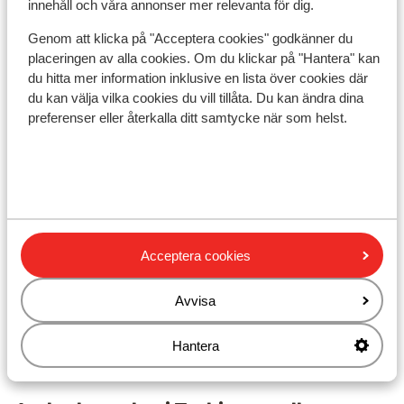
underho
innehåll och våra annonser mer relevanta för dig.
scenen
Genom att klicka på "Acceptera cookies" godkänner du
opfyldn
placeringen av alla cookies. Om du klickar på "Hantera" kan
alt for
Visa på karta
du hitta mer information inklusive en lista över cookies där
først e
du kan välja vilka cookies du vill tillåta. Du kan ändra dina
preferenser eller återkalla ditt samtycke när som helst.
I området
Vid stranden (kiselstenstrand, via en lätt
sluttande väg, solstolar (kostnadsfritt) , parasoll
(kostnadsfritt) )
Acceptera cookies
Avstånd till stranden ca 50 m: kleopatra beach är
ca 5 km (kiselstenstrand)
Avvisa
Avstånd till centrum: ca 4,0 km, alanya är ca 4,0 km
Närmaste butiker ca 500 m
Hantera
Dolmus