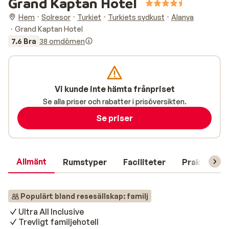
Grand Kaptan Hotel
Hem
Solresor
Turkiet
Turkiets sydkust
Alanya
Grand Kaptan Hotel
7.6 Bra
38 omdömen
Vi kunde inte hämta frånpriset
Se alla priser och rabatter i prisöversikten.
Se priser
Allmänt
Rumstyper
Faciliteter
Praktisk in
Populärt bland resesällskap: familj
Ultra All Inclusive
Trevligt familjehotell