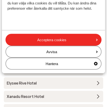
I området
du kan välja vilka cookies du vill tillåta. Du kan ändra dina
Vid stranden (solstolar (kostnadsfritt) , parasoll
preferenser eller återkalla ditt samtycke när som helst.
(kostnadsfritt) )
Avstånd till centrum: ca 12 km
Avstånd till bargata ca 12 km
Närmaste butiker ca 3 km
Närmaste restaurang ca 3 km
Acceptera cookies
Dolmus ( till centrum mot betalning)
Avvisa
Andra boenden i Turkiets sydkust
Hantera
Mardan Palace
Elysee Rive Hotel
Xanadu Resort Hotel