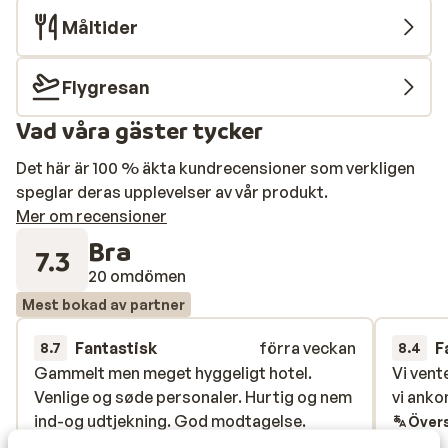
Måltider
Flygresan
Vad våra gäster tycker
Det här är 100 % äkta kundrecensioner som verkligen
speglar deras upplevelser av vår produkt.
Mer om recensioner
Bra
7.3
20 omdömen
Mest bokad av partner
Fantastisk
förra veckan
F
8.7
8.4
Gammelt men meget hyggeligt hotel.
Gammelt men meget hyggeligt hotel.
Vi vent
Vi vent
Venlige og søde personaler. Hurtig og nem
Venlige og søde personaler. Hurtig og nem
vi anko
vi anko
ind-og udtjekning. God modtagelse.
ind-og udtjekning. God modtagelse.
Övers
Manglede dog et ellers lovet besøg af
Manglede dog et ellers lovet besøg af