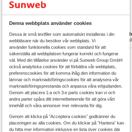
Sunwebguiden på dag 2. Ingen aircondition
Sunwebguiden på dag 2. Ingen aircondition
på fællesarealer og kun udlevering af et
på fællesarealer og kun udlevering af et
strandhåndklæde som en del af “pakken”
strandhåndklæde som en...
mer
Denna webbplats använder cookies
Översätt till svenska
Annemarie
Cari
Dessa är små textfiler som automatiskt installeras i din
Familj
Famil
webbläsare när du besöker vår webbplats. Vi
använder funktionella cookies som standard för att
säkerställa att webbplatsen fungerar korrekt och fungerar
Visa alla 20 omdömen
väl. Med din tillåtelse använder vi på Sunweb Group GmbH
Läge
också analytiska cookies för att förbättra vår webbplats,
preferenscookies för att komma ihåg den information du
lämnar och marknadsföringscookies för att analysera vår
marknadsföringsprestanda och anpassa våra erbjudanden.
Genom att placera 1:a och 3:e parts cookies kan vi och
andra parter spåra ditt internetbeteende för att göra vårt
Visa på karta
innehåll och våra annonser mer relevanta för dig.
Genom att klicka på "Acceptera cookies" godkänner du
placeringen av alla cookies. Om du klickar på "Hantera" kan
du hitta mer information inklusive en lista över cookies där