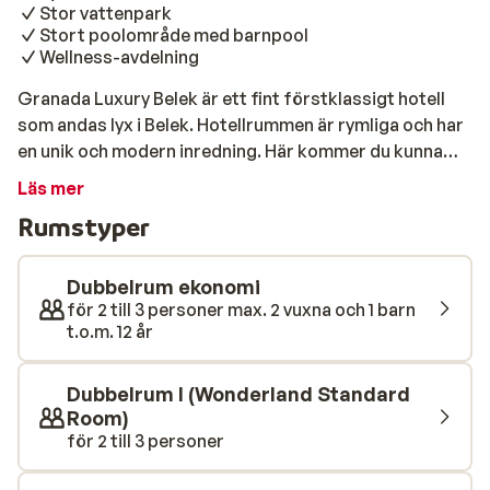
Stor vattenpark
Stort poolområde med barnpool
Wellness-avdelning
Granada Luxury Belek är ett fint förstklassigt hotell
som andas lyx i Belek. Hotellrummen är rymliga och har
en unik och modern inredning. Här kommer du kunna
koppla av och sova gott i de sköna hotellsängarna.
Läs mer
Hotellet erbjuder en kostnadsfri buss till stranden, där
Rumstyper
du inom några minuter kan njuta av den fina sanden och
det glittrande blå havet. Här väntar härliga stranddagar
med salta dopp. Om du föredrar pool framför strand
Dubbelrum ekonomi
finns flera poolområden med bekväma solstolar och
för 2 till 3 personer max. 2 vuxna och 1 barn
t.o.m. 12 år
parasoller, perfekta för avkoppling med en god bok.
Kanske vill du beställa en uppfriskande drink från
poolbaren? För dig som söker mer äventyr har hotellet
Dubbelrum I (Wonderland Standard
tretton spektakulära vattenrutschbanor där både
Room)
stora och små kan roa sig i timmar. Det finns ett brett
för 2 till 3 personer
utbud av aktiviteter under dagen, från miniklubb för de