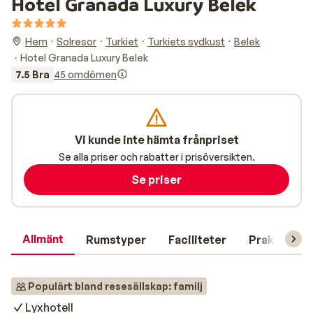
Hotel Granada Luxury Belek
Hem
Solresor
Turkiet
Turkiets sydkust
Belek
Hotel Granada Luxury Belek
7.5 Bra
45 omdömen
Vi kunde inte hämta frånpriset
Se alla priser och rabatter i prisöversikten.
Se priser
Allmänt
Rumstyper
Faciliteter
Praktisk in
Populärt bland resesällskap: familj
Lyxhotell