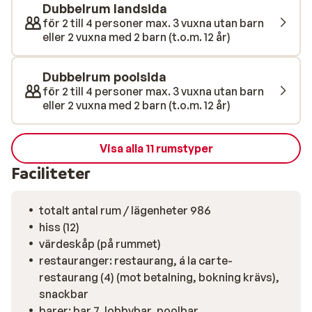
yngsta till vattenpolo, beachvolleyboll och
Dubbelrum landsida
kvällsshower arrangerade av ett professionellt
för 2 till 4 personer max. 3 vuxna utan barn
underhållningsteam. Vill du ha en lugnare stund? Besök
eller 2 vuxna med 2 barn (t.o.m. 12 år)
hotellets spa och unna dig en avslappnande behandling
eller prova på traditionellt hamam. Din vistelse på
Dubbelrum poolsida
Grand Luxury Belek inkluderar all inclusive där alla
för 2 till 4 personer max. 3 vuxna utan barn
måltider och drycker är inkluderade. Måltiderna i
eller 2 vuxna med 2 barn (t.o.m. 12 år)
huvudrestaurangen serveras i bufféform men du kan
också välja att äta i någon av à la carte-
Visa alla 11 rumstyper
restaurangerna. Avsluta din semesterdag med en god
cocktail i någon av de många barer som hotellet
Faciliteter
erbjuder.
totalt antal rum / lägenheter 986
hiss (12)
värdeskåp (på rummet)
restauranger: restaurang, á la carte-
restaurang (4) (mot betalning, bokning krävs),
snackbar
barer: bar 7, lobbybar, poolbar