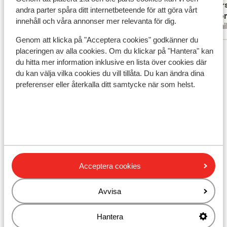
het gro
Övers
andra parter spåra ditt internetbeteende för att göra vårt
Joyce
Ano
chagrij
innehåll och våra annonser mer relevanta för dig.
Familj
Famil
verande
Genom att klicka på "Acceptera cookies" godkänner du
strand 
Visa alla 45 omdömen
placeringen av alla cookies. Om du klickar på "Hantera" kan
krijgt e
du hitta mer information inklusive en lista över cookies där
met eno
Läge
du kan välja vilka cookies du vill tillåta. Du kan ändra dina
met vie
preferenser eller återkalla ditt samtycke när som helst.
waardig
Duitse 
kindere
vinden.
Visa på karta
voelt n
lopen e
Acceptera cookies
I området
Avvisa
Avstånd till stranden ca 1,7 km (sandstrand)
I centrum
Hantera
Närmaste butiker ca 300 m