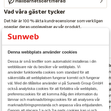
Hållbarhetscertifierad
Vad våra gäster tycker
Det här är 100 % äkta kundrecensioner som verkligen
speglar deras upplevelser av vår produkt.
Mer om recensioner
Bra
7.5
45 omdömen
Denna webbplats använder cookies
Mest bokad av familj
Dessa är små textfiler som automatiskt installeras i din
Fantastisk
för 2 veckor sedan
B
9.1
6.3
webbläsare när du besöker vår webbplats. Vi
Geen handdoekje leggen , geen rijen bij het
Geen handdoekje leggen , geen rijen bij het
De kame
De kame
använder funktionella cookies som standard för att
buffet. Heerlijk eten. Mooie zwembaden en
buffet. Heerlijk eten. Mooie zwembaden en
schoon
schoon
säkerställa att webbplatsen fungerar korrekt och fungerar
väl. Med din tillåtelse använder vi på Sunweb Group GmbH
een schitterend waterpark.
een schitterend waterpark.
zijn zee
zijn zee
också analytiska cookies för att förbättra vår webbplats,
niet w
niet w
Översätt till svenska
preferenscookies för att komma ihåg den information du
restaur
restaur
lämnar och marknadsföringscookies för att analysera vår
Het ete
Het ete
marknadsföringsprestanda och anpassa våra erbjudanden.
hetzelf
hetzelf
Genom att placera 1:a och 3:e parts cookies kan vi och