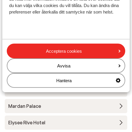
Avstånd till stranden cleopatra beach är ca 1,5 km
du kan välja vilka cookies du vill tillåta. Du kan ändra dina
preferenser eller återkalla ditt samtycke när som helst.
(sandstrand)
I centrum
Avstånd till centrum: ca 750 m
Avstånd till bargata ca 1,5 km
Närmaste butiker ca 50 m
Närmaste restaurang ca 50 m
Acceptera cookies
Dolmus ( till centrum mot betalning)
Avvisa
Andra boenden i Turkiets sydkust
Hantera
Aria Resort Hotel
Mardan Palace
Elysee Rive Hotel