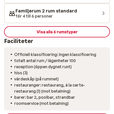
restaurang att äta på. I närområdet hittar du gott om
mysiga restauranger och kaféer.
Familjerum 2 rum standard
för 4 till 6 personer
Visa alla 6 rumstyper
Faciliteter
Officiell klassificering: ingen klassificering
totalt antal rum / lägenheter 100
reception (öppen dygnet runt)
hiss (3)
värdeskåp (på rummet)
restauranger: restaurang, á la carte-
restaurang (1) (mot betalning)
barer: bar 2, poolbar, strandbar
roomservice (mot betalning)