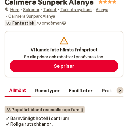
Calimera Sunpark Alanya
Hem
Solresor
Turkiet
Turkiets sydkust
Alanya
Calimera Sunpark Alanya
8.1 Fantastisk
70 omdömen
Vi kunde inte hämta frånpriset
Se alla priser och rabatter i prisöversikten.
Se priser
Allmänt
Rumstyper
Faciliteter
Praktisk in
Populärt bland resesällskap: familj
Barnvänligt hotell i centrum
Roliga rutschkanor!