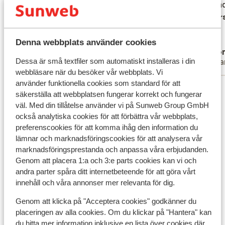
Helt fint. Men den dag der var tyrkisk
Helt fint. Men den dag der var tyrkisk
Smilend
Smilend
aften, blev vi henvisy til ikke at sidde i
aften, blev vi henvisy til ikke at sidde i
Övers
restaurenten, selvom vi havde all inclusive
restaurenten, selvom vi havde all inclusive
Översätt till svenska
Denna webbplats använder cookies
Michael
Ano
Dessa är små textfiler som automatiskt installeras i din
Familj
Ensa
webbläsare när du besöker vår webbplats. Vi
använder funktionella cookies som standard för att
Visa alla 70 omdömen
säkerställa att webbplatsen fungerar korrekt och fungerar
Läge
väl. Med din tillåtelse använder vi på Sunweb Group GmbH
också analytiska cookies för att förbättra vår webbplats,
preferenscookies för att komma ihåg den information du
lämnar och marknadsföringscookies för att analysera vår
marknadsföringsprestanda och anpassa våra erbjudanden.
Genom att placera 1:a och 3:e parts cookies kan vi och
Visa på karta
andra parter spåra ditt internetbeteende för att göra vårt
innehåll och våra annonser mer relevanta för dig.
Genom att klicka på "Acceptera cookies" godkänner du
placeringen av alla cookies. Om du klickar på "Hantera" kan
I området
du hitta mer information inklusive en lista över cookies där