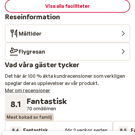
Visa alla faciliteter
Reseinformation
Måltider
Flygresan
Vad våra gäster tycker
Det här är 100 % äkta kundrecensioner som verkligen
speglar deras upplevelser av vår produkt.
Mer om recensioner
Fantastisk
8.1
70 omdömen
Mest bokad av familj
Fantastisk
för 2 veckor sedan
F
8.4
8.5