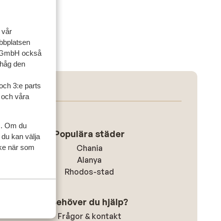
 vår
ebbplatsen
up GmbH också
ihåg den
och 3:e parts
l och våra
s. Om du
Populära städer
 du kan välja
ycke när som
Chania
Alanya
Rhodos-stad
Behöver du hjälp?
Frågor & kontakt