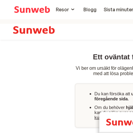
Resor
Blogg
Sista minute
Ett oväntat 
Vi ber om ursäkt för olägen
med att lösa proble
Du kan försöka att
föregående sida
.
Om du behöver
hjä
kan du söka svar och
kundservicesida
.