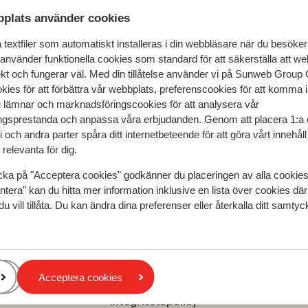
plats använder cookies
 & boka
textfiler som automatiskt installeras i din webbläsare när du besöker
 använder funktionella cookies som standard för att säkerställa att w
ekt och fungerar väl. Med din tillåtelse använder vi på Sunweb Gro
kies för att förbättra vår webbplats, preferenscookies för att komma 
u lämnar och marknadsföringscookies för att analysera vår
gsprestanda och anpassa våra erbjudanden. Genom att placera 1:a 
Arcanus Hotels Sorgun
 och andra parter spåra ditt internetbeteende för att göra vårt innehål
relevanta för dig.
cka på "Acceptera cookies" godkänner du placeringen av alla cookie
Populära regioner
ntera" kan du hitta mer information inklusive en lista över cookies där
du vill tillåta. Du kan ändra dina preferenser eller återkalla ditt samt
Kreta
Zakynthos
Turkiets sydkust
Acceptera cookies
Integritetspolicy och cookies
Integritetspolicy