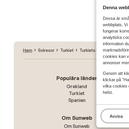
Denna webb
Sök
Dessa är små 
webbplats. Vi
fungerar korr
analytiska coo
information d
marknadsförin
Hem
Solresor
Turkiet
Turkiets sydkust
Side
cookies kan vi
annonser mer 
Genom att kli
Populära länder
klickar på "Ha
vilka cookies 
Grekland
helst.
Turkiet
Spanien
Hantera
Avvisa
Om Sunweb
Om Sunweb