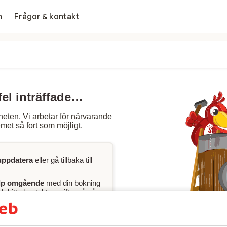
n
Frågor & kontakt
fel inträffade…
heten. Vi arbetar för närvarande
met så fort som möjligt.
uppdatera
eller gå tillbaka till
lp omgående
med din bokning
 hitta kontaktuppgifter på vår