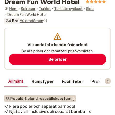
Dream Fun World Hotel
Hem
Solresor
Turkiet
Turkiets sydkust
Side
Dream Fun World Hotel
7.4 Bra
90 omdömen
Vi kunde inte hämta frånpriset
Se alla priser och rabatter i prisöversikten.
Se priser
Allmänt
Rumstyper
Faciliteter
Praktisk in
Populärt bland resesällskap: familj
Flera pooler och separat barnpool
Njut av all-inclusive och separat barnbuffé