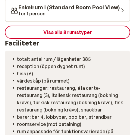
restaurangerna. Det finns flera restauranger på
Enkelrum I (Standard Room Pool View)
hotellet vilket gör att variationen av dina måltider under
för 1 person
din vistelse är mycket bra.
Visa alla 8 rumstyper
Faciliteter
totalt antal rum / lägenheter 385
reception (öppen dygnet runt)
hiss (6)
värdeskåp (på rummet)
restauranger: restaurang, á la carte-
restaurang (3), italiensk restaurang (bokning
krävs), turkisk restaurang (bokning krävs), fisk
restaurang (bokning krävs), snackbar
barer: bar 4, lobbybar, poolbar, strandbar
roomservice (mot betalning)
rum anpassade för funktionsvarierade (på