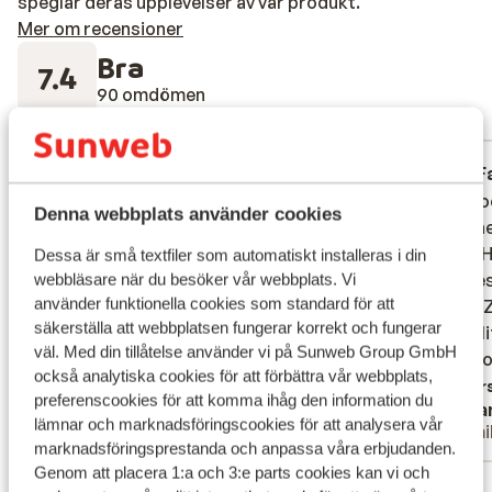
speglar deras upplevelser av vår produkt.
Mer om recensioner
Bra
7.4
90 omdömen
Mest bokad av familj
Fantastisk
8 juni 2026
F
8.3
8.8
Hotel was super netjes. Kinderen hoeven
Hotel was super netjes. Kinderen hoeven
Een moo
Een moo
Denna webbplats använder cookies
zich geen minuut te vervelen. Kamers zijn
zich geen minuut te vervelen. Kamers zijn
gezinne
gezinne
van prima formaat en ook fijn dat er een
van prima formaat en ook fijn dat er een
goed. H
goed. H
Dessa är små textfiler som automatiskt installeras i din
eenpersoons bed staat.
eenpersoons bed staat.
ruimtes
ruimtes
webbläsare när du besöker vår webbplats. Vi
använder funktionella cookies som standard för att
beter. 
beter. 
Översätt till svenska
säkerställa att webbplatsen fungerar korrekt och fungerar
Of de l
Of de l
väl. Med din tillåtelse använder vi på Sunweb Group GmbH
waardoo
waardoo
också analytiska cookies för att förbättra vår webbplats,
drukte 
Övers
preferenscookies för att komma ihåg den information du
Anonym
Dyla
geregel
lämnar och marknadsföringscookies för att analysera vår
Familj
Famil
winkels
marknadsföringsprestanda och anpassa våra erbjudanden.
met de 
Genom att placera 1:a och 3:e parts cookies kan vi och
Visa alla 90 omdömen