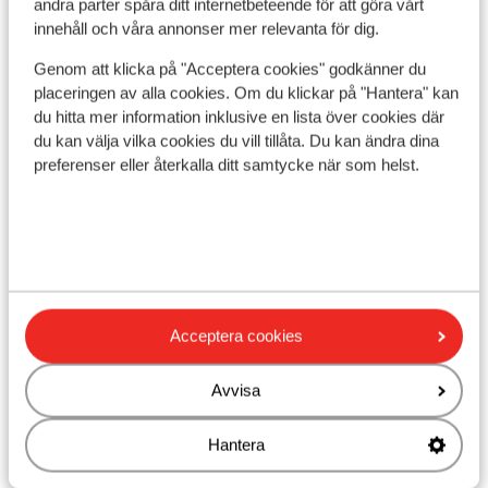
andra parter spåra ditt internetbeteende för att göra vårt
Läge
innehåll och våra annonser mer relevanta för dig.
Genom att klicka på "Acceptera cookies" godkänner du
placeringen av alla cookies. Om du klickar på "Hantera" kan
du hitta mer information inklusive en lista över cookies där
du kan välja vilka cookies du vill tillåta. Du kan ändra dina
Visa på karta
preferenser eller återkalla ditt samtycke när som helst.
I området
Avstånd till stranden ca 1750 km (sandstrand,
Acceptera cookies
solstolar, parasoll)
Avstånd till centrum: kumkoy är ca 1000 m
Avvisa
Avstånd till bargata ca 1000 m
Närmaste butiker ca 700 m
Närmaste restaurang ca 700 m
Hantera
Dolmus ( till centrala mot betalning)