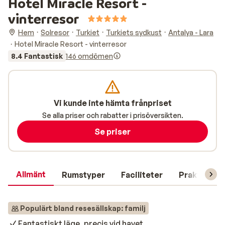
Hotel Miracle Resort -
vinterresor
Hem
Solresor
Turkiet
Turkiets sydkust
Antalya - Lara
Hotel Miracle Resort - vinterresor
8.4 Fantastisk
146 omdömen
Vi kunde inte hämta frånpriset
Se alla priser och rabatter i prisöversikten.
Se priser
Allmänt
Rumstyper
Faciliteter
Praktisk in
Populärt bland resesällskap: familj
Fantastiskt läge, precis vid havet