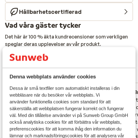
Hållbarhetscertifierad
Vad våra gäster tycker
Det här är 100 % äkta kundrecensioner som verkligen
speglar deras upplevelser av vår produkt.
Mer om recensioner
Fantastisk
8.4
146 omdömen
Denna webbplats använder cookies
Mest bokad av familj
Dessa är små textfiler som automatiskt installeras i din
Fantastisk
för 2 veckor sedan
B
9.0
6.4
webbläsare när du besöker vår webbplats. Vi
We komen hier inmiddels al een paar jaar
We komen hier inmiddels al een paar jaar
Het hot
Het hot
använder funktionella cookies som standard för att
achter elkaar 2x per jaar, Alles is gewoon
achter elkaar 2x per jaar, Alles is gewoon
waren d
waren d
säkerställa att webbplatsen fungerar korrekt och fungerar
goed en degelijk en prima als je kijkt naar
goed en degelijk en prima als je kijkt naar
De indr
De indr
väl. Med din tillåtelse använder vi på Sunweb Group GmbH
de prijs en kwaliteit verhouding. En wij
de prijs en kwaliteit verhouding. En wij
de rest
de rest
också analytiska cookies för att förbättra vår webbplats,
preferenscookies för att komma ihåg den information du
vinden eigelijk nog het belangrijkste en
vinden eigelijk nog het belangrijkste en
vinden 
vinden 
lämnar och marknadsföringscookies för att analysera vår
fijnste dat al het eten afgeschermd is bij
fijnste dat al het eten afgeschermd is bij
zoals d
zoals d