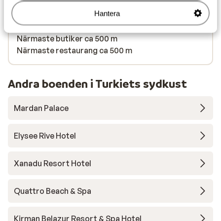
(kostnadsfritt) , parasoll (kostnadsfritt) )
Hantera
Avstånd till centrum: lara är ca 500 m, antalya city
center är ca 11,0 km
Närmaste butiker ca 500 m
Närmaste restaurang ca 500 m
Andra boenden i Turkiets sydkust
Mardan Palace
Elysee Rive Hotel
Xanadu Resort Hotel
Quattro Beach & Spa
Kirman Belazur Resort & Spa Hotel