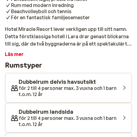
Rum med modern inredning
Beachvolleyboll och tennis
För en fantastisk familjesemester
Hotel Miracle Resort lever verkligen upp till sitt namn.
Detta förstklassiga hotell i Lara drar genast blickarna
till sig, där de två byggnaderna är på ett spektakulärt
sätt sammankopplade med en "luftbro" i glas på
Läs mer
översta våningen. Härifrån har man en magnifik utsikt
Rumstyper
över trädgården och Laras långsträckta sandstrand.
Detta populära hotell har många återvändande gäster
och det är inte så konstigt när man ser vad hotellet har
Dubbelrum delvis havsutsikt
att erbjuda. Njut av solen eller slappna av i
för 2 till 4 personer max. 3 vuxna och 1 barn
t.o.m. 12 år
wellnessavdelningen. Hotellet erbjuder flera stora
pooler där du kan ta ett svalkande dopp och koppla av i
en trivsam miljö. Poolområdet är omgärdat av en
Dubbelrum landsida
vacker trädgård med grönskande buskar och vajande
för 2 till 4 personer max. 3 vuxna och 1 barn
t.o.m. 12 år
palmer, vilket skapar en idyllisk semestermiljö. För den
som söker lite extra skoj finns dessutom fem