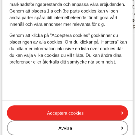
marknadsföringsprestanda och anpassa våra erbjudanden.
het buffet restaurant en dat het netjes
he...
mer
aan he
a...
mer
Genom att placera 1:a och 3:e parts cookies kan vi och
wordt opgeschept voor je ipv dat iedereen
een ple
Översätt till svenska
Övers
andra parter spåra ditt internetbeteende för att göra vårt
Dominick
Gwe
in de zelfde bakken zit te scheppen. Zelfde
ligbedd
innehåll och våra annonser mer relevanta för dig.
Familj
Gru
geld voor de restaurants in de tuin wordt
zwemba
ook alles netjes en hygiënisch bereid voor
variati
Genom att klicka på "Acceptera cookies" godkänner du
Visa alla 146 omdömen
je en opgeschept je hoeft alleen maar je
3 stand
placeringen av alla cookies. Om du klickar på "Hantera" kan
du hitta mer information inklusive en lista över cookies där
bordje aan te pakken. En als je nog meer
een wee
Läge
du kan välja vilka cookies du vill tillåta. Du kan ändra dina
luxe wil dan moet je naar een royal wings of
aangen
preferenser eller återkalla ditt samtycke när som helst.
delfin hotel maar dan zit je ook gelijk een
amper 
paar honderd euro duurder als je dat
waard vind.
Visa på karta
Acceptera cookies
I området
Avvisa
Vid stranden (sandstrand, solstolar