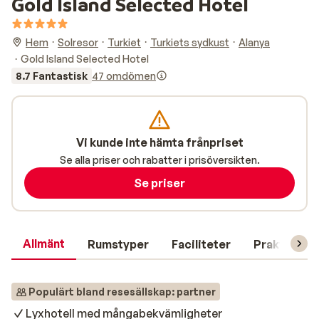
Gold Island Selected Hotel
Hem
Solresor
Turkiet
Turkiets sydkust
Alanya
Gold Island Selected Hotel
8.7 Fantastisk
47 omdömen
Vi kunde inte hämta frånpriset
Se alla priser och rabatter i prisöversikten.
Se priser
Allmänt
Rumstyper
Faciliteter
Praktisk in
Populärt bland resesällskap: partner
Lyxhotell med mångabekvämligheter