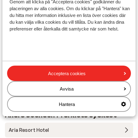
Genom att klicka på "Acceptera cookies" godkänner du
placeringen av alla cookies. Om du klickar på "Hantera" kan
du hitta mer information inklusive en lista över cookies där
du kan välja vilka cookies du vill tillåta. Du kan ändra dina
preferenser eller återkalla ditt samtycke när som helst.
I området
Vid stranden (sandstrand, solstolar
(kostnadsfritt) , parasoll (kostnadsfritt) )
Avstånd till centrum: alanya är ca 20 km, avsallar är
ca 1 km
Avstånd till bargata ca 1 km
Acceptera cookies
Närmaste butiker ca 500 m
Närmaste restaurang ca 300 m
Avvisa
Dolmus ( till centrala till alanya mot betalning)
Hantera
Andra boenden i Turkiets sydkust
Aria Resort Hotel