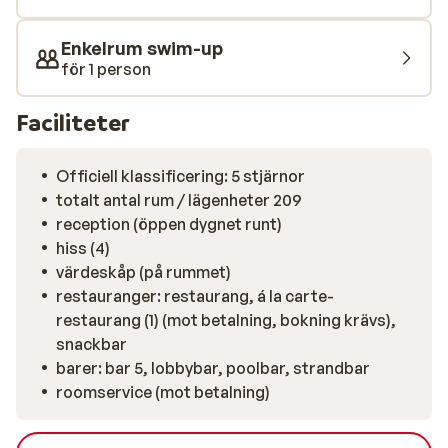
strand där du kan njuta av solen med svalkande dopp i
havet. Vistelsen är med All Inclusive - så du kan
Enkelrum swim-up
fokusera på att njuta. I bufférestaurangen serveras
för 1 person
internationella rätter med något för alla smaker. Vill du
lyxa till det lite extra, boka bord i hotellets á la carte-
Faciliteter
restaurang. Fem barer står redo med svalkande
drycker hela dagen – från frukostkaffe till kvällsdrink
vid poolen. Det här är semester som den ska vara:
Officiell klassificering: 5 stjärnor
enkel, smidig och med guldkant!
totalt antal rum / lägenheter 209
reception (öppen dygnet runt)
hiss (4)
värdeskåp (på rummet)
restauranger: restaurang, á la carte-
restaurang (1) (mot betalning, bokning krävs),
snackbar
barer: bar 5, lobbybar, poolbar, strandbar
roomservice (mot betalning)