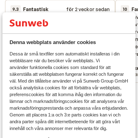
Fantastisk
för 2 veckor sedan
Fa
9.3
10
Hotellet har en rigtig god beliggenhed.
Hotellet har en rigtig god beliggenhed.
Jeg ha
Jeg ha
Mange basarer og indkøbs muligheder tæt
Mange basarer og indkøbs muligheder tæt
alt ble
alt ble
på. Store værelser med havudsigten. Stort
på. Store værelser med havudsigten. Stort
er lækr
er lækr
område omkring hotel med svimmingpool
område omkring hotel med svimmingpool
deres m
deres m
Denna webbplats använder cookies
og en stor have. Stort strandområde med
og en stor have. Stort strandområde med
samme 
samme 
fin sand og liggestole.
fin sand og liggestole.
Dessa är små textfiler som automatiskt installeras i din
Övers
webbläsare när du besöker vår webbplats. Vi
Översätt till svenska
använder funktionella cookies som standard för att
Anonym
Rikk
Partner
Ensa
säkerställa att webbplatsen fungerar korrekt och fungerar
väl. Med din tillåtelse använder vi på Sunweb Group GmbH
också analytiska cookies för att förbättra vår webbplats,
Visa alla 47 omdömen
preferenscookies för att komma ihåg den information du
Läge
lämnar och marknadsföringscookies för att analysera vår
marknadsföringsprestanda och anpassa våra erbjudanden.
Genom att placera 1:a och 3:e parts cookies kan vi och
andra parter spåra ditt internetbeteende för att göra vårt
innehåll och våra annonser mer relevanta för dig.
Visa på karta