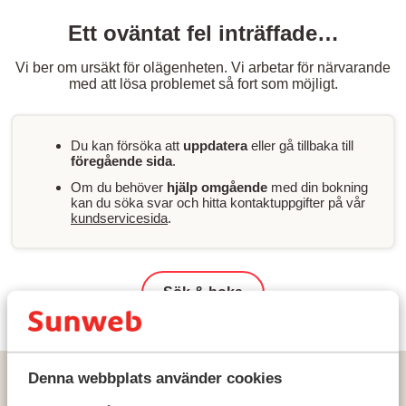
Ett oväntat fel inträffade…
Vi ber om ursäkt för olägenheten. Vi arbetar för närvarande
med att lösa problemet så fort som möjligt.
Du kan försöka att
uppdatera
eller gå tillbaka till
föregående sida
.
Om du behöver
hjälp omgående
med din bokning
kan du söka svar och hitta kontaktuppgifter på vår
kundservicesida
.
Sök & boka
Denna webbplats använder cookies
Hem
Solresor
Turkiet
Turkiets sydkust
Alanya
Ananea Kleopatra Beach (ex Cooks Club Alanya) - endast