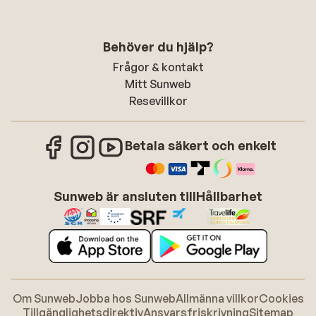
Behöver du hjälp?
Frågor & kontakt
Mitt Sunweb
Resevillkor
Betala säkert och enkelt
Sunweb är ansluten till
Hållbarhet
Om Sunweb
Jobba hos Sunweb
Allmänna villkor
Cookies
Tillgänglighetsdirektiv
Ansvarsfriskrivning
Sitemap