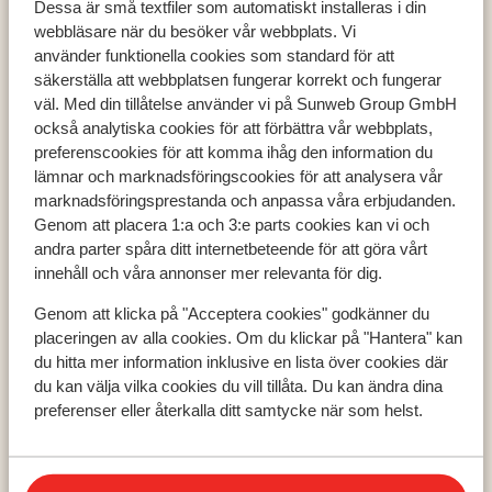
Dessa är små textfiler som automatiskt installeras i din
vuxna
webbläsare när du besöker vår webbplats. Vi
använder funktionella cookies som standard för att
säkerställa att webbplatsen fungerar korrekt och fungerar
väl. Med din tillåtelse använder vi på Sunweb Group GmbH
också analytiska cookies för att förbättra vår webbplats,
Populära länder
preferenscookies för att komma ihåg den information du
Grekland
lämnar och marknadsföringscookies för att analysera vår
Turkiet
marknadsföringsprestanda och anpassa våra erbjudanden.
Spanien
Genom att placera 1:a och 3:e parts cookies kan vi och
andra parter spåra ditt internetbeteende för att göra vårt
innehåll och våra annonser mer relevanta för dig.
Populära regioner
Genom att klicka på "Acceptera cookies" godkänner du
Kreta
placeringen av alla cookies. Om du klickar på "Hantera" kan
Zakynthos
du hitta mer information inklusive en lista över cookies där
Turkiets sydkust
du kan välja vilka cookies du vill tillåta. Du kan ändra dina
preferenser eller återkalla ditt samtycke när som helst.
Populära städer