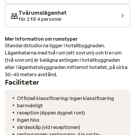
barer. Dit tar du dig enkelt med en dolmus. (liten buss)
Tvårumslägenhet
för 2 till 4 personer
Mer information om rumstyper
Standardstudiorna ligger i hotellbyggnaden.
Lägenheterna med två rum (ett sovrum) och tre rum
(två sovrum) är belägna antingen i hotellbyggnaden
eller i lägenhetsbyggnaden mittemot hotellet, på cirka
30–40 meters avstånd.
Faciliteter
Officiell klassificering: ingen klassificering
barnvänligt
reception (öppen dygnet runt)
ingen hiss
värdeskåp (vid receptionen)
restauranger: restaurang, á la carte-