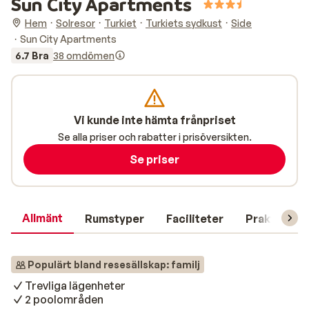
Sun City Apartments
Hem
Solresor
Turkiet
Turkiets sydkust
Side
Sun City Apartments
6.7 Bra
38 omdömen
Vi kunde inte hämta frånpriset
Se alla priser och rabatter i prisöversikten.
Se priser
Allmänt
Rumstyper
Faciliteter
Praktisk in
Populärt bland resesällskap: familj
Trevliga lägenheter
2 poolområden