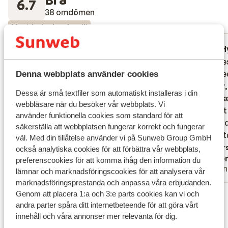
6.7
38 omdömen
Mest bokad av familj
Missnöjd
för 2 veckor sedan
H
1.0
2.7
Katter och hundar på hela hotellets
Katter och hundar på hela hotellets
Vi syne
Vi syne
område. Inne i restaurangerna och lobbyn
område. Inne i restaurangerna och lobbyn
lejligh
lejligh
Denna webbplats använder cookies
med. Personalen satt med katterna i knät
med. Personalen satt med katterna i knät
steder,
steder,
Dessa är små textfiler som automatiskt installeras i din
hela tiden och matade dem, det låg
hela tiden och matade dem, det låg
badevær
badevær
webbläsare när du besöker vår webbplats. Vi
kattmat utspritt överallt och katterna
kattmat utspritt överallt och katterna
skiftet
skiftet
använder funktionella cookies som standard för att
hoppade upp på en i restaurangen.
hoppade upp på en i restaurangen.
der i 9
der i 9
säkerställa att webbplatsen fungerar korrekt och fungerar
Lägenheterna hade spisplatta men inga
Lägenheterna hade spisplatta...
mer
senget
sengetø
väl. Med din tillåtelse använder vi på Sunweb Group GmbH
tillbehör (stekpanna,kastrull,
håndklæ
Övers
också analytiska cookies för att förbättra vår webbplats,
Petra
Ano
vattenkokare, glas) Acn var trasig och
hotelle
preferenscookies för att komma ihåg den information du
Vänner
Vänn
fungerade ej. När vi påpekade detta sa
komme 
lämnar och marknadsföringscookies för att analysera vår
marknadsföringsprestanda och anpassa våra erbjudanden.
personalen du är i Turkiet det ska vara
måtte h
Visa alla 38 omdömen
Genom att placera 1:a och 3:e parts cookies kan vi och
varmt. Vi fick inget toapapper påfyllt fast
efter, 
andra parter spåra ditt internetbeteende för att göra vårt
vi sa till städerskan. Så vi fick ta från
taget 
Läge
innehåll och våra annonser mer relevanta för dig.
toaletter på området. Paxande av
andre, 