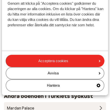
handdukar varje morgon innan frukost
for at 
Genom att klicka på "Acceptera cookies" godkänner du
trots skyltar om att de skulle ta bort dem
hvor vi 
placeringen av alla cookies. Om du klickar på "Hantera" kan
hände inget. Maten var väldigt dålig och
at gøre
du hitta mer information inklusive en lista över cookies där
varierades inte. Halvpension fick bara
god ser
du kan välja vilka cookies du vill tillåta. Du kan ändra dina
Visa på karta
preferenser eller återkalla ditt samtycke när som helst.
dricka vatten till frukost och middag.
Drickan fick man betala för (juice,läsk,
kaffe,te)inget som står i beskrivningen.
Inga hissar och många trappor.
Oengagerad personal som satt med
I området
katterna i knät hela tiden i lobbyn, där det
Avstånd till stranden ca 700 m (sandstrand)
stank kattmat och kiss.
Acceptera cookies
Avstånd till centrum: ca 2 km
Närmaste butiker ca 200 m
Närmaste restaurang ca 200 m
Avvisa
Dolmus
Hantera
Andra boenden i Turkiets sydkust
Mardan Palace