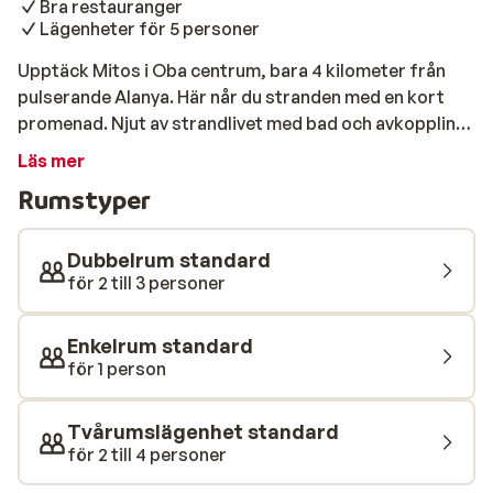
Bra restauranger
Lägenheter för 5 personer
Upptäck Mitos i Oba centrum, bara 4 kilometer från
pulserande Alanya. Här når du stranden med en kort
promenad. Njut av strandlivet med bad och avkoppling i
havet eller svalka dig i hotellets pool. Släck törsten med
Läs mer
uppfriskande drycker i den mysiga poolbaren. Inga
Rumstyper
måltider är inkluderade men bor du i lägenhet kan du
enkelt tillaga dina egna måltider på rummet. Bor du i
hotellrum finns det restauranger och cafeer precis
Dubbelrum standard
runt hörnet. Mitos ligger i hjärtat av Oba, med det
för 2 till 3 personer
pulserande livet precis utanför hotellet. Utforska
området till fots eller ta dig till Alanya med dolmus, en
Enkelrum standard
liten lokalbuss.
för 1 person
Tvårumslägenhet standard
för 2 till 4 personer