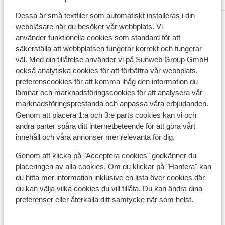
Dessa är små textfiler som automatiskt installeras i din
Visa alla 137 omdömen
webbläsare när du besöker vår webbplats. Vi
Läge
använder funktionella cookies som standard för att
säkerställa att webbplatsen fungerar korrekt och fungerar
väl. Med din tillåtelse använder vi på Sunweb Group GmbH
också analytiska cookies för att förbättra vår webbplats,
preferenscookies för att komma ihåg den information du
lämnar och marknadsföringscookies för att analysera vår
Visa på karta
marknadsföringsprestanda och anpassa våra erbjudanden.
Genom att placera 1:a och 3:e parts cookies kan vi och
andra parter spåra ditt internetbeteende för att göra vårt
innehåll och våra annonser mer relevanta för dig.
Genom att klicka på "Acceptera cookies" godkänner du
I området
placeringen av alla cookies. Om du klickar på "Hantera" kan
Avstånd till stranden ca 100 m (sandstrand)
du hitta mer information inklusive en lista över cookies där
Avstånd till centrum: alanya är ca 4,0 km
du kan välja vilka cookies du vill tillåta. Du kan ändra dina
Avstånd till bargata ca 5 km
preferenser eller återkalla ditt samtycke när som helst.
Närmaste butiker ca 10 m
Närmaste restaurang ca 10 m