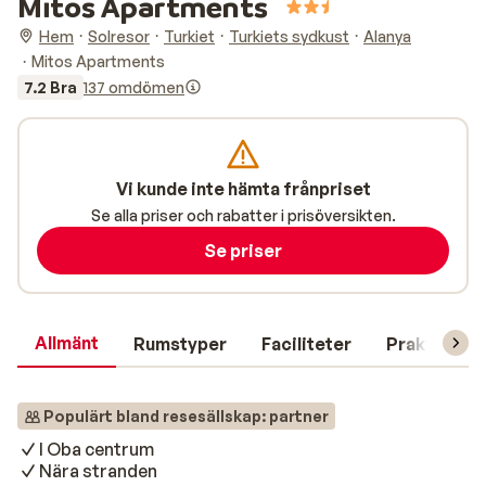
Mitos Apartments
Hem
Solresor
Turkiet
Turkiets sydkust
Alanya
Mitos Apartments
7.2 Bra
137 omdömen
Vi kunde inte hämta frånpriset
Se alla priser och rabatter i prisöversikten.
Se priser
Allmänt
Rumstyper
Faciliteter
Praktisk in
Populärt bland resesällskap: partner
I Oba centrum
Nära stranden