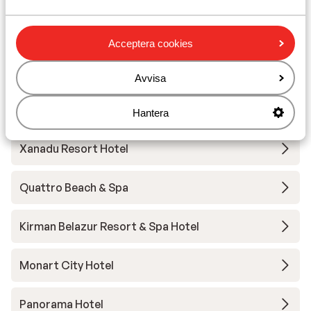
Andra boenden i Turkiets sydkust
Acceptera cookies
Mardan Palace
Avvisa
Elysee Rive Hotel
Hantera
Xanadu Resort Hotel
Quattro Beach & Spa
Kirman Belazur Resort & Spa Hotel
Monart City Hotel
Panorama Hotel