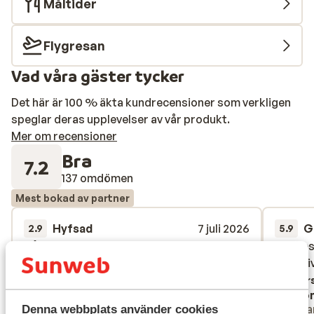
Måltider
Flygresan
Vad våra gäster tycker
Det här är 100 % äkta kundrecensioner som verkligen
speglar deras upplevelser av vår produkt.
Mer om recensioner
Bra
7.2
137 omdömen
Mest bokad av partner
Hyfsad
7 juli 2026
G
2.9
5.9
Dårligt hotel men god hjælp fra sunweb
Dårligt hotel men god hjælp fra sunweb
Var des
Var des
til at g
til at g
Översätt till svenska
Övers
Anonym
Ano
Partner
Ensa
Denna webbplats använder cookies