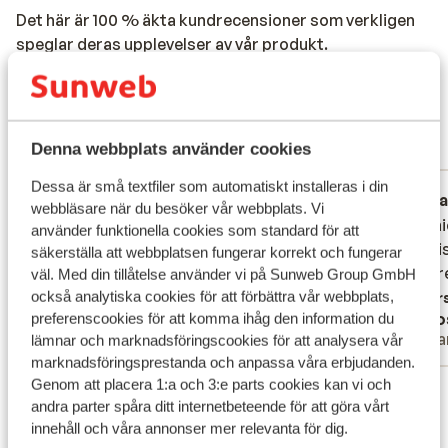
Det här är 100 % äkta kundrecensioner som verkligen
speglar deras upplevelser av vår produkt.
Mer om recensioner
Fantastisk
8.4
4 omdömen
Denna webbplats använder cookies
Mest bokad av familj
Dessa är små textfiler som automatiskt installeras i din
Fantastisk
20 juni 2026
Fa
8.4
8.1
webbläsare när du besöker vår webbplats. Vi
+
+
Mooi ni
Mooi ni
använder funktionella cookies som standard för att
nodig i
nodig i
Översätt till svenska
säkerställa att webbplatsen fungerar korrekt och fungerar
4 sterr
4 sterr
väl. Med din tillåtelse använder vi på Sunweb Group GmbH
också analytiska cookies för att förbättra vår webbplats,
Övers
+
Goo
preferenscookies för att komma ihåg den information du
Familj
Ens
lämnar och marknadsföringscookies för att analysera vår
marknadsföringsprestanda och anpassa våra erbjudanden.
Genom att placera 1:a och 3:e parts cookies kan vi och
Visa alla 4 omdömen
andra parter spåra ditt internetbeteende för att göra vårt
Läge
innehåll och våra annonser mer relevanta för dig.