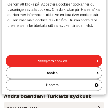
Genom att klicka på "Acceptera cookies" godkänner du
placeringen av alla cookies. Om du klickar på "Hantera" kan
du hitta mer information inklusive en lista över cookies där
du kan välja vilka cookies du vill tillåta. Du kan ändra dina
Visa på karta
preferenser eller återkalla ditt samtycke när som helst.
I området
Vid stranden (kiselstenstrand)
Acceptera cookies
Avstånd till centrum: ca 45 km, goynuk är ca 2 km,
kemer är ca 7 km
Avvisa
Avstånd till bargata ca 9 km
Dolmus ( till centrala mot betalning)
Hantera
Andra boenden i Turkiets sydkust