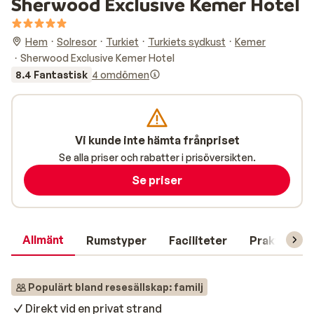
Sherwood Exclusive Kemer Hotel
Hem
Solresor
Turkiet
Turkiets sydkust
Kemer
Sherwood Exclusive Kemer Hotel
8.4 Fantastisk
4 omdömen
Vi kunde inte hämta frånpriset
Se alla priser och rabatter i prisöversikten.
Se priser
Allmänt
Rumstyper
Faciliteter
Praktisk in
Populärt bland resesällskap: familj
Direkt vid en privat strand