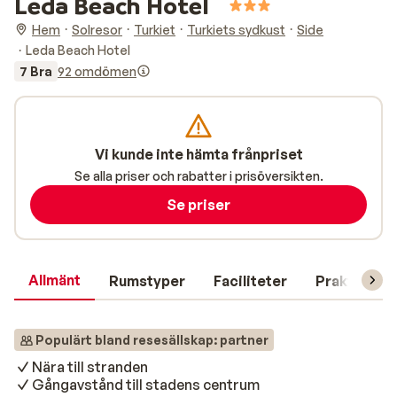
Leda Beach Hotel
Hem
Solresor
Turkiet
Turkiets sydkust
Side
Leda Beach Hotel
7 Bra
92 omdömen
Vi kunde inte hämta frånpriset
Se alla priser och rabatter i prisöversikten.
Se priser
Allmänt
Rumstyper
Faciliteter
Praktisk in
Populärt bland resesällskap: partner
Nära till stranden
Gångavstånd till stadens centrum