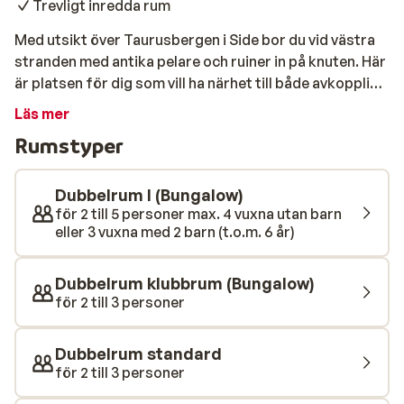
Trevligt inredda rum
Med utsikt över Taurusbergen i Side bor du vid västra
stranden med antika pelare och ruiner in på knuten. Här
är platsen för dig som vill ha närhet till både avkoppling
och sightseeing. Ta ett dopp i poolen eller njut av en
Läs mer
drink i baren innan kvällen kommer och du tar en
Rumstyper
promenad till centrum för en rofylld kväll. Inbäddad i
den fina trädgården hittar du hotellets pool. Här slår du
dig ner i skuggan av ett parasoll och njuta av den lugna
Dubbelrum I (Bungalow)
atmosfären. När törsten smyger sig på ligger
för 2 till 5 personer max. 4 vuxna utan barn
eller 3 vuxna med 2 barn (t.o.m. 6 år)
poolbaren några steg från poolen. För de allra minsta
semesterfirarna finns en separat barnpool. Direkt
utanför hotellet ligger den milslånga västra stranden.
Dubbelrum klubbrum (Bungalow)
Med sin långgrunda strand inbjuder Medelhavet till
för 2 till 3 personer
många glada bad för hela familjen och den finkorniga
sanden lockar till lek och bus för både stora och små.
Dubbelrum standard
När hungern smyger sig på finns det flera restauranger
för 2 till 3 personer
längs den livliga strandpromenaden. Ät en härlig