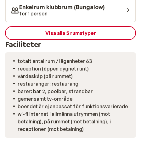
frukost med utsikt mot amfiteatern och njut av en
Enkelrum klubbrum (Bungalow)
kulinarisk middag nere vid strandpromenaden. Ta
för 1 person
något att dricka i loungebaren och slå dig ner på
terrassen och njut av de ljumma kvällsvindarna.
Minimarket finns på hotellet.
Visa alla 5 rumstyper
Faciliteter
totalt antal rum / lägenheter 63
reception (öppen dygnet runt)
värdeskåp (på rummet)
restauranger: restaurang
barer: bar 2, poolbar, strandbar
gemensamt tv-område
boendet är ej anpassat för funktionsvarierade
wi-fi internet i allmänna utrymmen (mot
betalning), på rummet (mot betalning), i
receptionen (mot betalning)