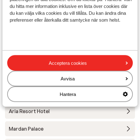
betød. Beliggenhed: God beliggenhed med
du hitta mer information inklusive en lista över cookies där
du kan välja vilka cookies du vill tillåta. Du kan ändra dina
fin adgang til strand og de gamle ruiner.
preferenser eller återkalla ditt samtycke när som helst.
Intet at komme efter der. Pris: Alt for dyrt
hotel i betragtning af at kun
I området
beliggenheden er fundet god.
Vid stranden (sandstrand, solstolar
(kostnadsfritt) , parasoll (kostnadsfritt) )
Avstånd till centrum: ca 200 m
Närmaste butiker ca 50 m
Acceptera cookies
Närmaste restaurang ca 50 m
Dolmus ( till centrala mot betalning)
Avvisa
Andra boenden i Turkiets sydkust
Hantera
Aria Resort Hotel
Mardan Palace