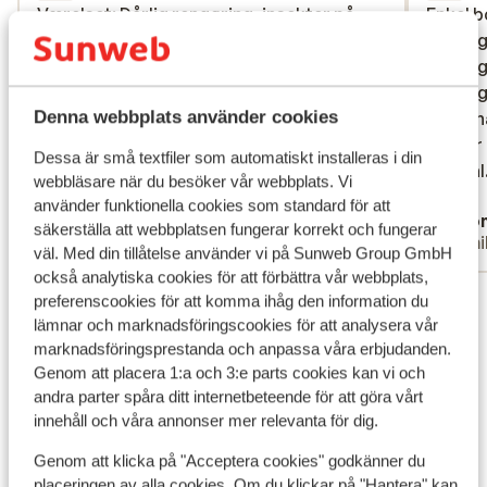
Værelset: Dårlig rengøring, insekter på
Værelset: Dårlig rengøring, insekter på
Enkel b
Enkel b
lagnerne og flere steder på badeværelset.
lagnerne og flere steder på badeværelset.
middag 
middag 
Sengen knirker og der var flere fjedre der
Sengen knirker og der var flere fjedre der
middaga
middaga
var gået. Fugerne i badet ses med mug,
var gået. Fugerne i badet ses med mug,
middag
middag
Denna webbplats använder cookies
aircondition som er mod betaling virkede
aircondition som er mod betaling virkede
dagarna
dagarna
kun halvdelen af tiden og var svær at finde
kun halvdelen af tiden og var svær at finde
som är 
som är 
Dessa är små textfiler som automatiskt installeras i din
en tilpas temperatur på. OBS vi boede på
en til...
mer
central
central.
webbläsare när du besöker vår webbplats. Vi
et dobbeltværelse. Pool: Fin pool dog kun
och lug
Översätt till svenska
använder funktionella cookies som standard för att
Maria
Ano
en stige og højt til kanten, rengøres kun
säkerställa att webbplatsen fungerar korrekt och fungerar
Partner
Famil
om aftenen trods blæsende vejr og mange
väl. Med din tillåtelse använder vi på Sunweb Group GmbH
blade i poolen. Alle liggestole var knækket
också analytiska cookies för att förbättra vår webbplats,
Visa alla 92 omdömen
enten under sædet eller i ryglænet. Mad:
preferenscookies för att komma ihåg den information du
lämnar och marknadsföringscookies för att analysera vår
Buffeten ses morgen og aften med præcis
Läge
marknadsföringsprestanda och anpassa våra erbjudanden.
det samme udvalg. Der udskiftes Max 2-3
Genom att placera 1:a och 3:e parts cookies kan vi och
retter hver dag som oftes er de varme.
andra parter spåra ditt internetbeteende för att göra vårt
Personale: Kun en ansat i restauranten
innehåll och våra annonser mer relevanta för dig.
kunne engelsk og kunne betjene
kortautomaten, de andre ansatte forstod
Genom att klicka på "Acceptera cookies" godkänner du
Visa på karta
ikke engang hvad isterninger (på engelsk)
placeringen av alla cookies. Om du klickar på "Hantera" kan