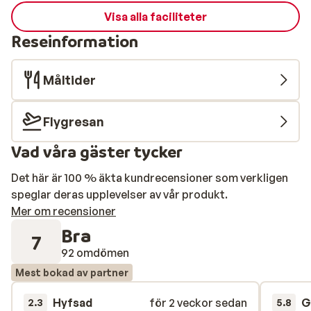
Visa alla faciliteter
Reseinformation
Måltider
Flygresan
Vad våra gäster tycker
Det här är 100 % äkta kundrecensioner som verkligen
speglar deras upplevelser av vår produkt.
Mer om recensioner
Bra
7
92 omdömen
Mest bokad av partner
Hyfsad
för 2 veckor sedan
G
2.3
5.8