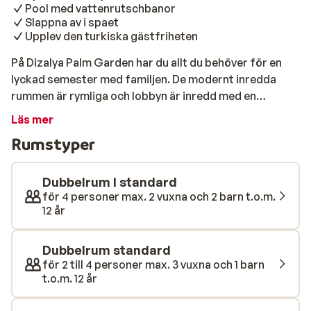
Pool med vattenrutschbanor
Slappna av i spaet
Upplev den turkiska gästfriheten
På Dizalya Palm Garden har du allt du behöver för en
lyckad semester med familjen. De modernt inredda
rummen är rymliga och lobbyn är inredd med en
orientalisk touch. Dagarna och kvällarna fylls enkelt
Läs mer
med bad, sol, lek och skratt på detta all inclusivehotell.
Rumstyper
Poolområdet på Dizalya Palm Garden är en glädjekälla
med sina spännande vattenrutschkanor. Kring poolerna
finns solstolar och parasoller utspridda och poolbaren
Dubbelrum I standard
serverar uppfriskande drycker. På stranden som ligger
för 4 personer max. 2 vuxna och 2 barn t.o.m.
12 år
bara en kort promenad bort kan du njuta av solen och
det klara vattnet. Oavsett om du väljer en dag vid
poolen eller på stranden har du en bar i närheten för att
Dubbelrum standard
hämta något svalkande att dricka. De yngsta
för 2 till 4 personer max. 3 vuxna och 1 barn
t.o.m. 12 år
besökarna kan roa sig med att plaska i en av poolerna,
åka vattenrutschkana eller leka i miniklubben medan de