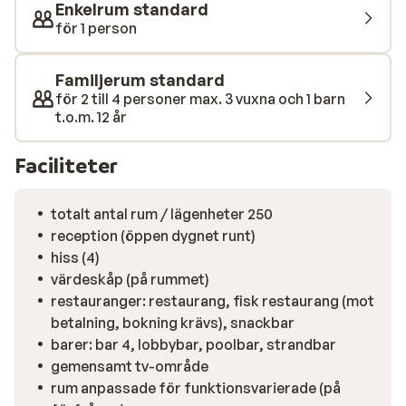
vuxna kopplar av under ett parasoll eller skämmer bort
Enkelrum standard
sig med en hamam-behandling. Hotellet erbjuder ett
för 1 person
enastående utbud av mat och dryck för att
tillfredsställa alla smaker. Upplev den turkiska
Familjerum standard
gästvänligheten på nära håll på detta hotell. Dizalya
för 2 till 4 personer max. 3 vuxna och 1 barn
Palm ligger ca 3 km ifrån Konakli, och ca 12 km till
t.o.m. 12 år
Alanya.
Faciliteter
totalt antal rum / lägenheter 250
reception (öppen dygnet runt)
hiss (4)
värdeskåp (på rummet)
restauranger: restaurang, fisk restaurang (mot
betalning, bokning krävs), snackbar
barer: bar 4, lobbybar, poolbar, strandbar
gemensamt tv-område
rum anpassade för funktionsvarierade (på