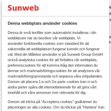
Fantastisk
för 2 veckor sedan
H
9.3
3.4
Goed hotel, proper, uitgebreid buffet,
Goed hotel, proper, uitgebreid buffet,
Forvent
Forvent
topanimatie voor kinderen en 's avonds,
topanimatie voor kinderen en 's avonds,
Övers
Denna webbplats använder cookies
vriendelijk personeel
vriendelijk personeel
Översätt till svenska
Dessa är små textfiler som automatiskt installeras i din
Ellie
Ano
webbläsare när du besöker vår webbplats. Vi
Familj
Ens
använder funktionella cookies som standard för att
säkerställa att webbplatsen fungerar korrekt och fungerar
Visa alla 106 omdömen
väl. Med din tillåtelse använder vi på Sunweb Group GmbH
också analytiska cookies för att förbättra vår webbplats,
Läge
preferenscookies för att komma ihåg den information du
lämnar och marknadsföringscookies för att analysera vår
marknadsföringsprestanda och anpassa våra erbjudanden.
Genom att placera 1:a och 3:e parts cookies kan vi och
andra parter spåra ditt internetbeteende för att göra vårt
Visa på karta
innehåll och våra annonser mer relevanta för dig.
Genom att klicka på "Acceptera cookies" godkänner du
placeringen av alla cookies. Om du klickar på "Hantera" kan