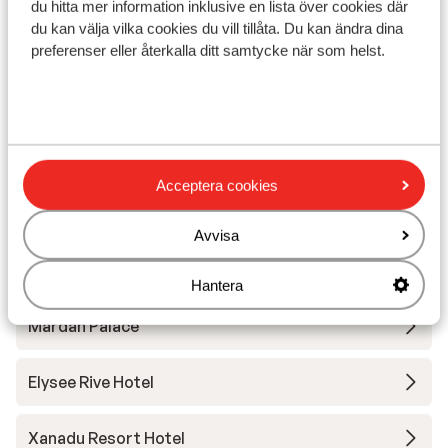
du hitta mer information inklusive en lista över cookies där
du kan välja vilka cookies du vill tillåta. Du kan ändra dina
I området
preferenser eller återkalla ditt samtycke när som helst.
Avstånd till stranden ca 200 m (kiselstenstrand,
solstolar, parasoll)
Avstånd till centrum: konakli är ca 3 km
Avstånd till bargata ca 300 m
Närmaste butiker ca 50 m
Närmaste restaurang ca 50 m
Acceptera cookies
Dolmus ( till centrala mot betalning)
Avvisa
Andra boenden i Turkiets sydkust
Hantera
Mardan Palace
Elysee Rive Hotel
Xanadu Resort Hotel