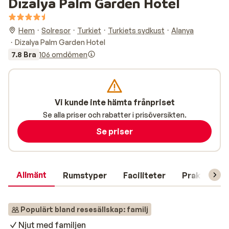
Dizalya Palm Garden Hotel
Hem
Solresor
Turkiet
Turkiets sydkust
Alanya
Dizalya Palm Garden Hotel
7.8 Bra
106 omdömen
Vi kunde inte hämta frånpriset
Se alla priser och rabatter i prisöversikten.
Se priser
Allmänt
Rumstyper
Faciliteter
Praktisk in
Populärt bland resesällskap: familj
Njut med familjen