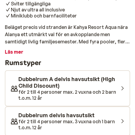
Sviter tillgängliga
Njut av ultra all inclusive
Miniklubb och barnfaciliteter
Beläget precis vid stranden är Kahya Resort Aqua nära
Alanya ett utmärkt val för en avkopplande men
samtidigt livlig familjesemester. Med fyra pooler, flera
vattenrutschbanor, en lazy river och en härlig barnpool
Läs mer
finns det alltid något att göra. Tack vare det
Rumstyper
omfattande ultra all inclusive-konceptet kan du njuta
av läckra bufféer, snacks och drycker när som helst på
dygnet. Rummen är bekvämt möblerade och har
Dubbelrum A delvis havsutsikt (High
antingen balkong eller terrass. Du kan välja mellan
Child Discount)
för 2 till 4 personer max. 2 vuxna och 2 barn
standardrum och rymliga sviter – perfekt om du
t.o.m. 12 år
behöver lite extra utrymme. Stilen är praktisk och
inriktad på familjer som söker komfort och
bekvämlighet. Förutom vattenlek finns det även gott
Dubbelrum delvis havsutsikt
om underhållning. Barn i åldrarna 4 till 12 år kan ha
för 2 till 4 personer max. 3 vuxna och 1 barn
t.o.m. 12 år
jättekul i barnklubben, medan du kopplar av i