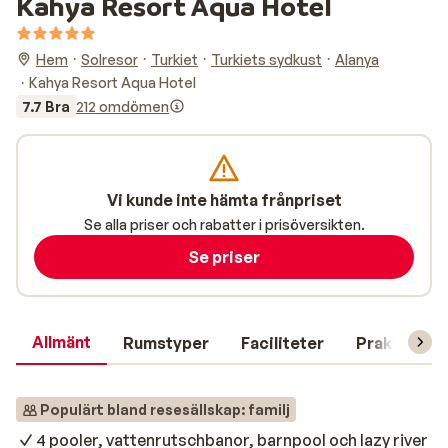
Kahya Resort Aqua Hotel
Hem
Solresor
Turkiet
Turkiets sydkust
Alanya
Kahya Resort Aqua Hotel
7.7 Bra
212 omdömen
Vi kunde inte hämta frånpriset
Se alla priser och rabatter i prisöversikten.
Se priser
Allmänt
Rumstyper
Faciliteter
Praktisk in
Populärt bland resesällskap: familj
4 pooler, vattenrutschbanor, barnpool och lazy river