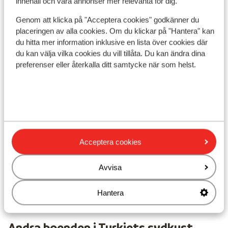
innehåll och våra annonser mer relevanta för dig.
Läge
Genom att klicka på "Acceptera cookies" godkänner du
placeringen av alla cookies. Om du klickar på "Hantera" kan
du hitta mer information inklusive en lista över cookies där
du kan välja vilka cookies du vill tillåta. Du kan ändra dina
preferenser eller återkalla ditt samtycke när som helst.
Visa på karta
I området
Acceptera cookies
Avstånd till stranden ca 50 m
Avstånd till centrum: alanya är ca 15,0 km
Avvisa
Avstånd till bargata ca 15 km
Närmaste butiker ca 2 km
Närmaste restaurang ca 2 km
Hantera
Andra boenden i Turkiets sydkust