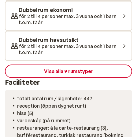
wellnesscentret eller njuter av en drink i baren. På hela
resorten finns olika mat- och dryckesställen som ingår
Dubbelrum ekonomi
i ultra all inclusive-konceptet. Sugen på en dagsutflykt?
för 2 till 4 personer max. 3 vuxna och 1 barn
t.o.m. 12 år
Alanyas livliga centrum och lokala marknader ligger
bara en kort bit bort. Efter en rolig och aktiv dag kan
du ta ett uppfriskande dopp i havet och varva ner på
Dubbelrum havsutsikt
hotellets privata strand. Med en solstol och en drink i
för 2 till 4 personer max. 3 vuxna och 1 barn
handen är det bara att luta dig tillbaka och koppla av.
t.o.m. 12 år
Visa alla 9 rumstyper
Faciliteter
totalt antal rum / lägenheter 447
reception (öppen dygnet runt)
hiss (5)
värdeskåp (på rummet)
restauranger: á la carte-restaurang (3),
bufférestaurang, turkisk restaurang (bokning