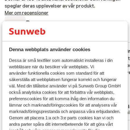
speglar deras upplevelser av vår produkt.
Mer om recensioner
Bra
7.7
212 omdömen
Mest bokad av familj
Denna webbplats använder cookies
Fantastisk
förra veckan
B
8.3
7.9
Vores værelse var ikke klart på ankomst,
Vores værelse var ikke klart på ankomst,
Nourrit
Nourrit
Dessa är små textfiler som automatiskt installeras i din
kl. 22:30. Så vi fik et midlertidig værelse for
kl. 22:30. Så vi fik et midlertidig værelse for
4etoile
4etoile
webbläsare när du besöker vår webbplats. Vi
én nat, som vi skulle være ude af dagen
én nat, som vi skulle være ude af dagen
Övers
använder funktionella cookies som standard för att
efter kl. 10.. På det nye værelse manglede
efter kl. 10.. På det nye værelse manglede
säkerställa att webbplatsen fungerar korrekt och fungerar
väl. Med din tillåtelse använder vi på Sunweb Group GmbH
der sengetøj til en af sengene. Vi fik heller
der sengetøj til en af sengene. Vi fik heller
också analytiska cookies för att förbättra vår webbplats,
ikkenyt toiletpapir ved rengøring.
ikkenyt toiletpapir ved rengøring.
preferenscookies för att komma ihåg den information du
Översätt till svenska
lämnar och marknadsföringscookies för att analysera vår
Thomas Alstrup Nielsen
Alici
marknadsföringsprestanda och anpassa våra erbjudanden.
Familj
Famil
Genom att placera 1:a och 3:e parts cookies kan vi och
andra parter spåra ditt internetbeteende för att göra vårt
Visa alla 212 omdömen