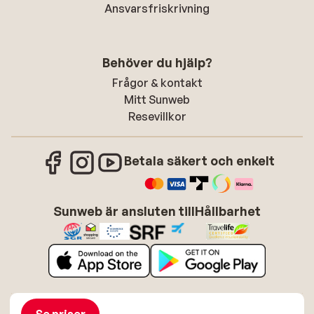
Ansvarsfriskrivning
Behöver du hjälp?
Frågor & kontakt
Mitt Sunweb
Resevillkor
Betala säkert och enkelt
Sunweb är ansluten till
Hållbarhet
Om Sunweb
Jobba hos Sunweb
Allmänna villkor
Cookies