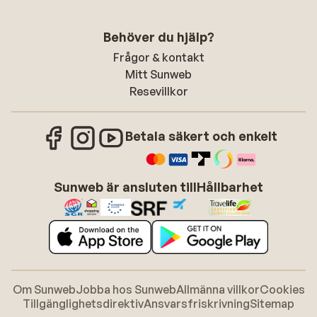
Behöver du hjälp?
Frågor & kontakt
Mitt Sunweb
Resevillkor
Betala säkert och enkelt
Sunweb är ansluten till
Hållbarhet
Om Sunweb
Jobba hos Sunweb
Allmänna villkor
Cookies
Tillgänglighetsdirektiv
Ansvarsfriskrivning
Sitemap