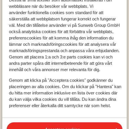
webbläsare när du besöker vår webbplats. Vi
använder funktionella cookies som standard för att
säkerställa att webbplatsen fungerar korrekt och fungerar
väl. Med din tillåtelse använder vi på Sunweb Group GmbH
Populära länder
också analytiska cookies för att förbättra vår webbplats,
preferenscookies för att komma ihåg den information du
Grekland
lämnar och marknadsföringscookies för att analysera vår
Turkiet
marknadsföringsprestanda och anpassa våra erbjudanden.
Spanien
Genom att placera 1:a och 3:e parts cookies kan vi och
andra parter spåra ditt internetbeteende för att göra vårt
innehåll och våra annonser mer relevanta för dig.
Populära regioner
Genom att klicka på "Acceptera cookies" godkänner du
Kreta
placeringen av alla cookies. Om du klickar på "Hantera" kan
Zakynthos
du hitta mer information inklusive en lista över cookies där
Turkiets sydkust
du kan välja vilka cookies du vill tillåta. Du kan ändra dina
preferenser eller återkalla ditt samtycke när som helst.
Populära städer
Chania