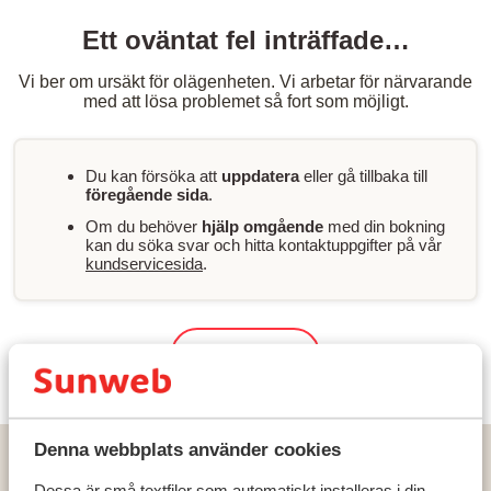
Ett oväntat fel inträffade…
Vi ber om ursäkt för olägenheten. Vi arbetar för närvarande
med att lösa problemet så fort som möjligt.
Du kan försöka att
uppdatera
eller gå tillbaka till
föregående sida
.
Om du behöver
hjälp omgående
med din bokning
kan du söka svar och hitta kontaktuppgifter på vår
kundservicesida
.
Sök & boka
Denna webbplats använder cookies
Hem
Solresor
Turkiet
Turkiets sydkust
Alanya
Club Kastalia Holiday Village
Dessa är små textfiler som automatiskt installeras i din