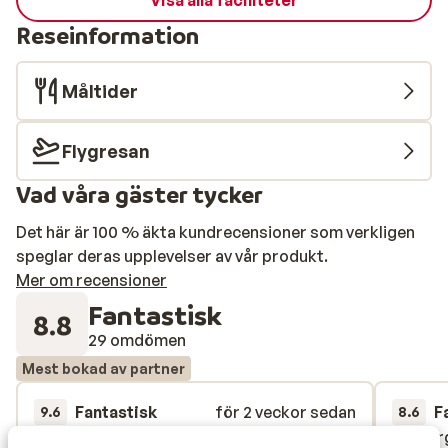
Visa alla faciliteter
Reseinformation
Måltider
Flygresan
Vad våra gäster tycker
Det här är 100 % äkta kundrecensioner som verkligen
speglar deras upplevelser av vår produkt.
Mer om recensioner
Fantastisk
8.8
29 omdömen
Mest bokad av partner
Fantastisk
för 2 veckor sedan
F
9.6
8.6
Hôtel très propre, personnel agréable,
Hôtel très propre, personnel agréable,
Heel er
Heel er