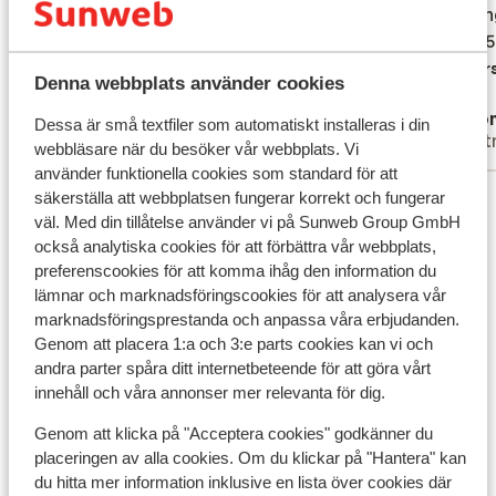
hotel bien centré, nourriture est
hotel bien centré, nourriture est
mooi in
mooi in
diversifiée et très bonnes, hôtel très
diversifiée et très bonnes, hôtel très
ik een 
ik een 
calme. Franchement hôtel haut de gamme
calme. Franchement hôtel haut de gamme
Övers
Denna webbplats använder cookies
Översätt till svenska
Castiau S.
Ano
Dessa är små textfiler som automatiskt installeras i din
Familj
Part
webbläsare när du besöker vår webbplats. Vi
använder funktionella cookies som standard för att
Visa alla 29 omdömen
säkerställa att webbplatsen fungerar korrekt och fungerar
väl. Med din tillåtelse använder vi på Sunweb Group GmbH
Läge
också analytiska cookies för att förbättra vår webbplats,
preferenscookies för att komma ihåg den information du
lämnar och marknadsföringscookies för att analysera vår
marknadsföringsprestanda och anpassa våra erbjudanden.
Genom att placera 1:a och 3:e parts cookies kan vi och
Visa på karta
andra parter spåra ditt internetbeteende för att göra vårt
innehåll och våra annonser mer relevanta för dig.
Genom att klicka på "Acceptera cookies" godkänner du
placeringen av alla cookies. Om du klickar på "Hantera" kan
du hitta mer information inklusive en lista över cookies där