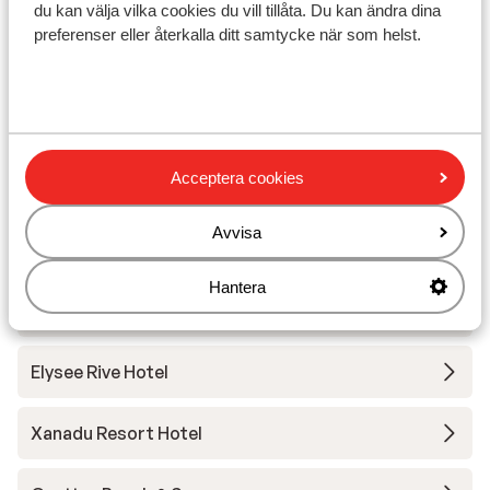
I området
du kan välja vilka cookies du vill tillåta. Du kan ändra dina
Avstånd till stranden ca 250 m (sandstrand,
preferenser eller återkalla ditt samtycke när som helst.
solstolar (kostnadsfritt) )
I centrum
Avstånd till bargata ca 250 m
Närmaste butiker ca 250 m
Närmaste restaurang ca 250 m
Acceptera cookies
Dolmus ( till centrala mot betalning)
Avvisa
Andra boenden i Turkiets sydkust
Hantera
Mardan Palace
Elysee Rive Hotel
Xanadu Resort Hotel