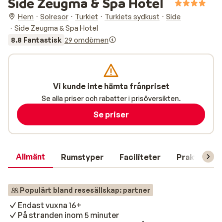
Side Zeugma & Spa Hotel
Hem
Solresor
Turkiet
Turkiets sydkust
Side
Side Zeugma & Spa Hotel
8.8 Fantastisk
29 omdömen
Vi kunde inte hämta frånpriset
Se alla priser och rabatter i prisöversikten.
Se priser
Allmänt
Rumstyper
Faciliteter
Praktisk in
Populärt bland resesällskap: partner
Endast vuxna 16+
På stranden inom 5 minuter