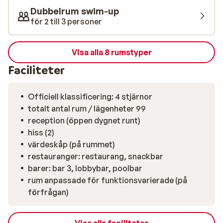
skämma bort dig själv. All inclusive gör semestern
Dubbelrum swim-up
bekymmersfri – från frukost till kvällsdrink. Här
för 2 till 3 personer
serveras utsökt mat i avslappnad miljö, med flera val
för både mat och dryck. Perfekt när du bara vill
fokusera på att njuta.
Visa alla 8 rumstyper
Faciliteter
Officiell klassificering: 4 stjärnor
totalt antal rum / lägenheter 99
reception (öppen dygnet runt)
hiss (2)
värdeskåp (på rummet)
restauranger: restaurang, snackbar
barer: bar 3, lobbybar, poolbar
rum anpassade för funktionsvarierade (på
förfrågan)