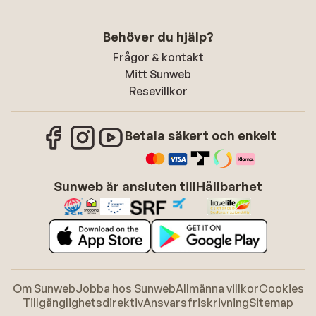
Behöver du hjälp?
Frågor & kontakt
Mitt Sunweb
Resevillkor
Betala säkert och enkelt
Sunweb är ansluten till
Hållbarhet
Om Sunweb
Jobba hos Sunweb
Allmänna villkor
Cookies
Tillgänglighetsdirektiv
Ansvarsfriskrivning
Sitemap