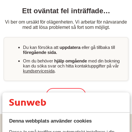
Ett oväntat fel inträffade…
Vi ber om ursäkt för olägenheten. Vi arbetar för närvarande
med att lösa problemet så fort som möjligt.
Du kan försöka att
uppdatera
eller gå tillbaka till
föregående sida
.
Om du behöver
hjälp omgående
med din bokning
kan du söka svar och hitta kontaktuppgifter på vår
kundservicesida
.
Sök & boka
Denna webbplats använder cookies
Hem
Solresor
Turkiet
Turkiets sydkust
Alanya
En Vie Sun Beach Hotel
Dessa är små textfiler som automatiskt installeras i din