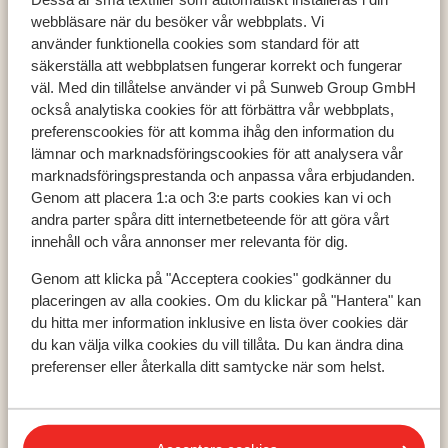
webbläsare när du besöker vår webbplats. Vi
använder funktionella cookies som standard för att
säkerställa att webbplatsen fungerar korrekt och fungerar
väl. Med din tillåtelse använder vi på Sunweb Group GmbH
Populära länder
också analytiska cookies för att förbättra vår webbplats,
preferenscookies för att komma ihåg den information du
Grekland
lämnar och marknadsföringscookies för att analysera vår
Turkiet
marknadsföringsprestanda och anpassa våra erbjudanden.
Spanien
Genom att placera 1:a och 3:e parts cookies kan vi och
andra parter spåra ditt internetbeteende för att göra vårt
innehåll och våra annonser mer relevanta för dig.
Populära regioner
Genom att klicka på "Acceptera cookies" godkänner du
Kreta
placeringen av alla cookies. Om du klickar på "Hantera" kan
Zakynthos
du hitta mer information inklusive en lista över cookies där
Turkiets sydkust
du kan välja vilka cookies du vill tillåta. Du kan ändra dina
preferenser eller återkalla ditt samtycke när som helst.
Populära städer
Chania