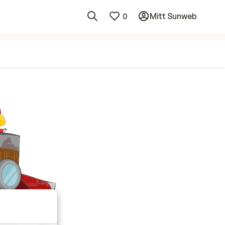
0
Mitt Sunweb