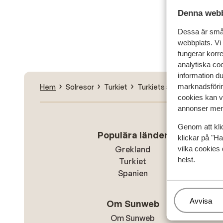
Denna webb
Sök
Dessa är små 
webbplats. Vi
fungerar korr
analytiska coo
information d
marknadsförin
Hem
Solresor
Turkiet
Turkiets sydkust
Belek
cookies kan vi
annonser mer 
Genom att kli
Populära länder
klickar på "Ha
vilka cookies 
Grekland
helst.
Turkiet
Spanien
Hantera
Avvisa
Om Sunweb
Om Sunweb