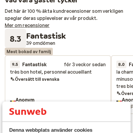
nachtrust. Sluit je dag af met een smakelijk diner en laat
je verrassen door de spectaculaire shows van het
Det här är 100 % äkta kundrecensioner som verkligen
animatieteam.
speglar deras upplevelser av vår produkt.
Mer om recensioner
Fantastisk
8.3
39 omdömen
Mest bokad av familj
Fantastisk
för 3 veckor sedan
F
9.5
8.0
très bon hotel, personnel accueillant
très bon hotel, personnel accueillant
la cham
la cham
minuscu
minuscu
Översätt till svenska
tres bi
tres bi
Övers
Anonym
Ano
Familj
Gru
Visa alla 39 omdömen
Denna webbplats använder cookies