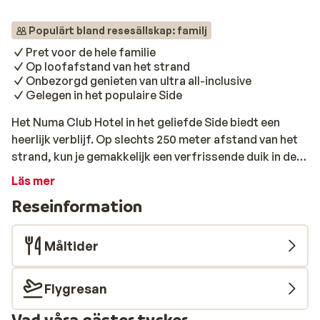
Populärt bland resesällskap: familj
Pret voor de hele familie
Op loofafstand van het strand
Onbezorgd genieten van ultra all-inclusive
Gelegen in het populaire Side
Het Numa Club Hotel in het geliefde Side biedt een
heerlijk verblijf. Op slechts 250 meter afstand van het
strand, kun je gemakkelijk een verfrissende duik in de
zee nemen. Terug in het hotel geniet je ook van allerlei
Läs mer
waterpret. Trek baantjes in het zwembad, terwijl de
Reseinformation
kleintjes zich vermaken in het kinderbadje of van de
glijbaan roetsjen. Er is ook een speeltuin en kidsclub
waar zij zich kunnen uitleven. Dorst gekregen van al het
Måltider
gespetter? De poolbar serveert 24 uur per dag
verfrissende drankjes. Voor een heerlijk zen-momentje
Flygresan
is een bezoek aan de spa aan te raden. De kamers zijn
licht en ruim ingericht, perfect voor een goede
Vad våra gäster tycker