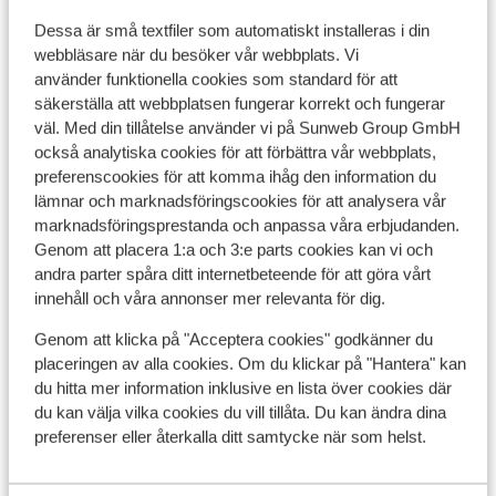
Andra boenden i Turkiets sydkust
Dessa är små textfiler som automatiskt installeras i din
webbläsare när du besöker vår webbplats. Vi
Aria Resort Hotel
använder funktionella cookies som standard för att
säkerställa att webbplatsen fungerar korrekt och fungerar
väl. Med din tillåtelse använder vi på Sunweb Group GmbH
Mardan Palace
också analytiska cookies för att förbättra vår webbplats,
preferenscookies för att komma ihåg den information du
Elysee Rive Hotel
lämnar och marknadsföringscookies för att analysera vår
marknadsföringsprestanda och anpassa våra erbjudanden.
Genom att placera 1:a och 3:e parts cookies kan vi och
Xanadu Resort Hotel
andra parter spåra ditt internetbeteende för att göra vårt
innehåll och våra annonser mer relevanta för dig.
Quattro Beach & Spa
Genom att klicka på "Acceptera cookies" godkänner du
placeringen av alla cookies. Om du klickar på "Hantera" kan
Kirman Belazur Resort & Spa Hotel
du hitta mer information inklusive en lista över cookies där
du kan välja vilka cookies du vill tillåta. Du kan ändra dina
preferenser eller återkalla ditt samtycke när som helst.
Monart City Hotel