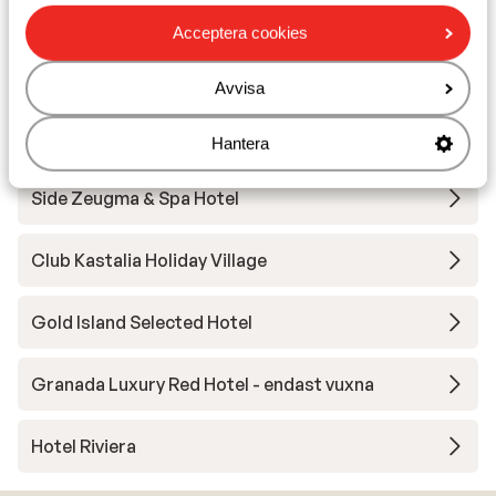
My Home Apartments
Acceptera cookies
Panorama Hotel
Avvisa
Ramira City Hotel - endast vuxna
Hantera
Side Zeugma & Spa Hotel
Club Kastalia Holiday Village
Gold Island Selected Hotel
Granada Luxury Red Hotel - endast vuxna
Hotel Riviera