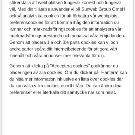
säkerställa att webbplatsen fungerar korrekt och fungerar
I eller nära centrum
väl. Med din tillåtelse använder vi på Sunweb Group GmbH
också analytiska cookies för att förbättra vår webbplats,
Hotell med ett öga för detaljer
preferenscookies för att komma ihåg den information du
Koppla av och varva ner i stil
lämnar och marknadsföringscookies för att analysera vår
marknadsföringsprestanda och anpassa våra erbjudanden.
Genom att placera 1:a och 3:e parts cookies kan vi och
Läs mer om Boutique
andra parter spåra ditt internetbeteende för att göra vårt
innehåll och våra annonser mer relevanta för dig.
Se alla vår Boutique hotell
Genom att klicka på "Acceptera cookies" godkänner du
placeringen av alla cookies. Om du klickar på "Hantera" kan
du hitta mer information inklusive en lista över cookies där
du kan välja vilka cookies du vill tillåta. Du kan ändra dina
Villages
preferenser eller återkalla ditt samtycke när som helst.