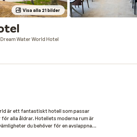
Visa alla 21 bilder
otel
Dream Water World Hotel
ld är ett fantastiskt hotell som passar
r för alla åldrar. Hotellets moderna rum är
vämligheter du behöver för en avslappnad
en större grupp finns det rum som passar