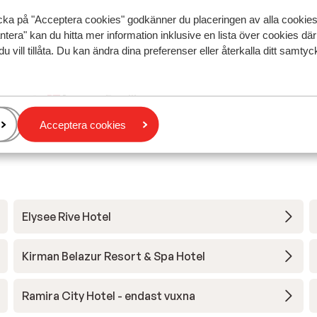
eer
eer
tilbage til det hotel. De fleste er serv personale vir
tilbage til det hotel. De fleste er serv personale vir
cka på "Acceptera cookies" godkänner du placeringen av alla cookie
ijzen
ijzen
negative. Aircondition virker ikke på værelset så vi 
negative. Aircondition virker ikke på værelset så vi 
ntera" kan du hitta mer information inklusive en lista över cookies där
ooi
ooi
en tekniker stort set hver dag oppe og kigge på de
en tekniker stort set hver dag oppe og kigge på de
du vill tillåta. Du kan ändra dina preferenser eller återkalla ditt samt
iep
Maden i buffeten var heller ikke særlig god.
Maden i buffeten var heller ikke særli...
mer
ma
Översätt till svenska
Anonym
Familj
de
Acceptera cookies
d is
how
Elysee Rive Hotel
in
t bij
e
Kirman Belazur Resort & Spa Hotel
d
 dit
Ramira City Hotel - endast vuxna