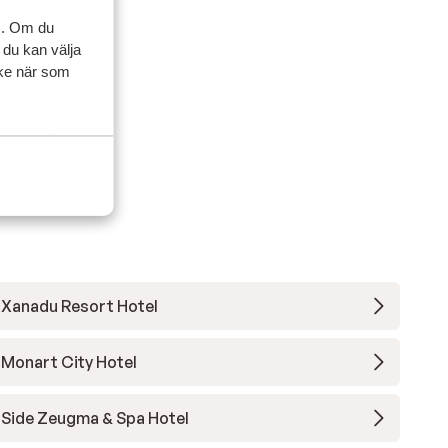
ker
ker
s. Om du
fik
fik
 du kan välja
t.
t.
ycke när som
Xanadu Resort Hotel
Monart City Hotel
Side Zeugma & Spa Hotel