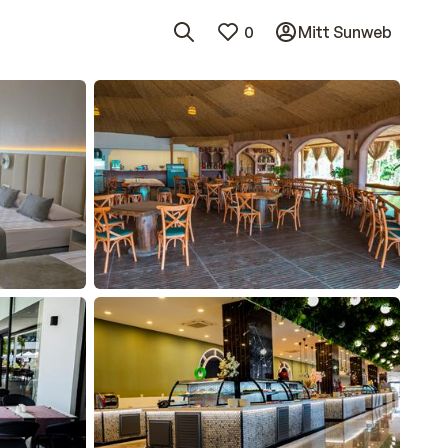
0
Mitt Sunweb