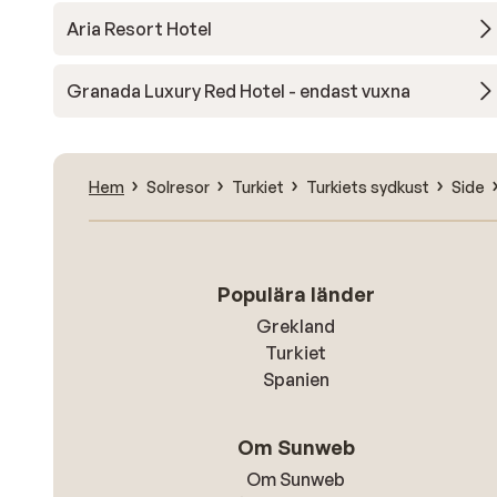
temperaturen , al bij al hebben wij een goede vakan
Aria Resort Hotel
gehad maar of we terug zouden keren weten we nie
Granada Luxury Red Hotel - endast vuxna
Hem
Solresor
Turkiet
Turkiets sydkust
Side
Populära länder
Grekland
Turkiet
Spanien
Om Sunweb
Om Sunweb