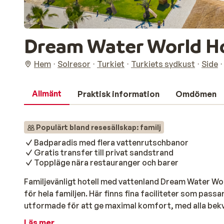
Dream Water World H
Hem
Solresor
Turkiet
Turkiets sydkust
Side
Allmänt
Praktisk information
Omdömen
Populärt bland resesällskap: familj
Badparadis med flera vattenrutschbanor
Gratis transfer till privat sandstrand
Toppläge nära restauranger och barer
Familjevänligt hotell med vattenland Dream Water Wor
för hela familjen. Här finns fina faciliteter som passa
utformade för att ge maximal komfort, med alla bek
vistelse. Oavsett om du reser som par, familj eller i 
Läs mer