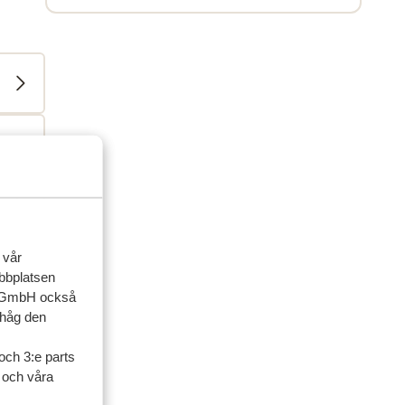
 vår
ebbplatsen
ner
up GmbH också
ihåg den
familj
och 3:e parts
l och våra
sedan