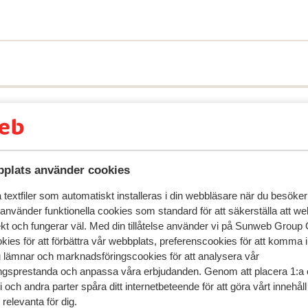
ell där namnet säger allt! Här kombineras
rt för att skapa den perfekta semestern
h stort vattenland som är populärt för både
 olika typer av rutschkanor. För den som
elning rekommenderas. Här väntar
inte en avkopplande massage. Vill du ta
ratis transfer var femtonde minut. Mat &
rt att få dig hungrig och vad passar inte
 tänka på något annat än att njuta av en
igt hela dagen. På kvällen kan du välja att
plats använder cookies
buffétrestaurangen. Även de små har tagits i
iell och mysig hörna för de minsta med en
textfiler som automatiskt installeras i din webbläsare när du besöker
a restauranger och barer. Inne i Sides
 använder funktionella cookies som standard för att säkerställa att w
speglar deras upplevelser av vår produkt.
Mer om recensio
ar och trevliga barer. Här äter du god mat
ekt och fungerar väl. Med din tillåtelse använder vi på Sunweb Gro
iktigt bra priser. Även i kvarteren ovanför
kies för att förbättra vår webbplats, preferenscookies för att komma 
, barer och mataffärer nära hotellen. Bor
u lämnar och marknadsföringscookies för att analysera vår
Mest bokad av 
gott om matställen, några ligger längs med
gsprestanda och anpassa våra erbjudanden. Genom att placera 1:a 
 och andra parter spåra ditt internetbeteende för att göra vårt innehål
inclusivekoncept.
edan
Hyfsad
för 4 veckor 
2.6
relevanta för dig.
r
r
Lad mig sige det på en pæn måde vi kommer aldrig
Lad mig sige det på en pæn måde vi kommer aldrig