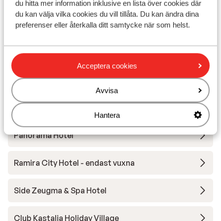
du hitta mer information inklusive en lista över cookies där
du kan välja vilka cookies du vill tillåta. Du kan ändra dina
Quattro Beach & Spa
preferenser eller återkalla ditt samtycke när som helst.
Kirman Belazur Resort & Spa Hotel
Acceptera cookies
Monart City Hotel
Avvisa
My Home Apartments
Hantera
Panorama Hotel
Ramira City Hotel - endast vuxna
Side Zeugma & Spa Hotel
Club Kastalia Holiday Village