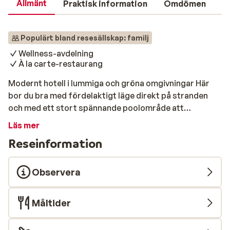
Allmänt
Praktisk information
Omdömen
Populärt bland resesällskap: familj
Wellness-avdelning
À la carte-restaurang
Modernt hotell i lummiga och gröna omgivningar Här
bor du bra med fördelaktigt läge direkt på stranden
och med ett stort spännande poolområde att
utforska. För barnfamiljen finns fina familjerum och
Läs mer
solskyddad barnpool och för de äldre barnen
Reseinformation
vattenrutschkanor, bowling och minigolf. Även de
vuxna kan njuta av lata dagar och goda middagar
utomhus med havet i bakgrunden. Strand & pool
Observera
Enormt poolområde i olika nivåer bland palmer och
gröna gräsmattor. Du kan välja mellan flera olika
Måltider
pooler, jacuzzis, inomhuspool och en stalaktitgrotta.
En av poolerna har vattenrutschkanor för de som