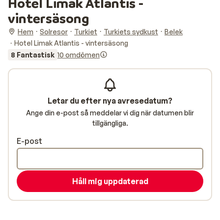
Hotel Limak Atlantis -
vintersäsong
Hem
Solresor
Turkiet
Turkiets sydkust
Belek
Hotel Limak Atlantis - vintersäsong
8 Fantastisk
10 omdömen
Letar du efter nya avresedatum?
Ange din e-post så meddelar vi dig när datumen blir
tillgängliga.
E-post
Håll mig uppdaterad