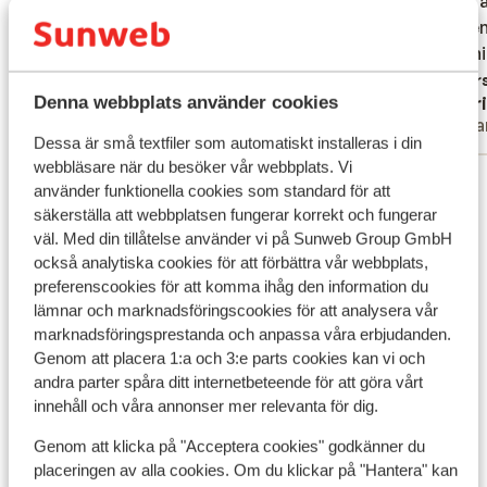
chaos a
chaos a
servera dig och hotellet har både levande musik och
ervaren
ervaren
diskotek. Du behöver inte gå hungrig mellan måltiderna
bedieni
bedieni
heller, välj mellan snacksrestauranger, café med goda
De wijn
Övers
bakverk eller turkiska pannkakor. För barnen finns
Denna webbplats använder cookies
Youssef
Sigr
animati
såklart glass att stilla sötsuget med. Omgivningarna I
Familj
Ensa
niet aa
centrum av Belek finns ett litet utbud av restauranger
Dessa är små textfiler som automatiskt installeras i din
och kaféer. Ett större utbud samt barer finns på
webbläsare när du besöker vår webbplats. Vi
Visa alla 10 omdömen
använder funktionella cookies som standard för att
hotellen.
säkerställa att webbplatsen fungerar korrekt och fungerar
Andra boenden i Turkiets sydkust
väl. Med din tillåtelse använder vi på Sunweb Group GmbH
också analytiska cookies för att förbättra vår webbplats,
preferenscookies för att komma ihåg den information du
Aria Resort Hotel
lämnar och marknadsföringscookies för att analysera vår
marknadsföringsprestanda och anpassa våra erbjudanden.
Mardan Palace
Genom att placera 1:a och 3:e parts cookies kan vi och
andra parter spåra ditt internetbeteende för att göra vårt
innehåll och våra annonser mer relevanta för dig.
Elysee Rive Hotel
Genom att klicka på "Acceptera cookies" godkänner du
placeringen av alla cookies. Om du klickar på "Hantera" kan
Xanadu Resort Hotel