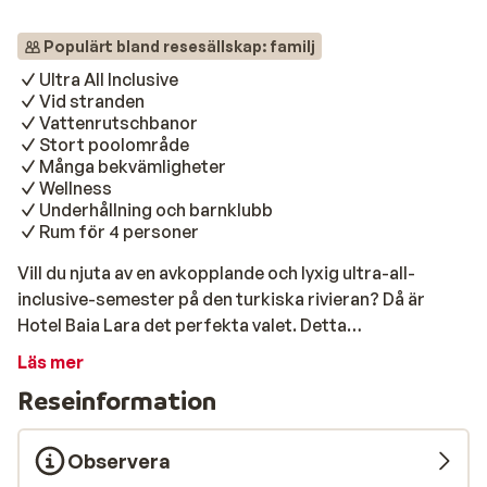
Populärt bland resesällskap: familj
Ultra All Inclusive
Vid stranden
Vattenrutschbanor
Stort poolområde
Många bekvämligheter
Wellness
Underhållning och barnklubb
Rum för 4 personer
Vill du njuta av en avkopplande och lyxig ultra-all-
inclusive-semester på den turkiska rivieran? Då är
Hotel Baia Lara det perfekta valet. Detta
välorganiserade hotell är ett sant semesterparadis där
Läs mer
du bor i ett vackert och modernt komplex, fullt
Reseinformation
utrustat med all tänkbar komfort. Rummen erbjuder
dessutom fantastisk utsikt över land eller hav. Med ett
brett utbud av faciliteter finns här något för alla. De sju
Observera
stora poolerna och de nio vattenrutschbanorna