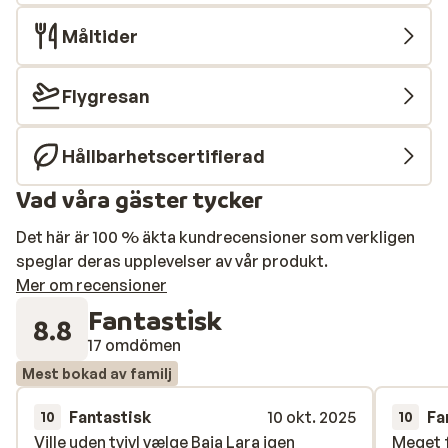
garanterar mängder av vattenskoj. Tycker du om
Måltider
underhållning finns ett omfattande program att ta del
av. De små kan leka och träffa nya vänner i den mysiga
miniklubben, på den fina lekplatsen och i det roliga
Flygresan
lekrummet. Sportentusiaster har gott om alternativ,
och även vuxna hittar många aktiviteter att njuta av.
Hållbarhetscertifierad
Vad sägs om en omgång beachvolleyboll, bowling eller
kanske vattenskidor i det klarblå havet? Hotellet ligger
Vad våra gäster tycker
dessutom precis vid stranden och har en vacker pir.
Från din solstol kan du blicka ut över det bergiga
Det här är 100 % äkta kundrecensioner som verkligen
landskapet i fjärran. Snorkling rekommenderas varmt –
speglar deras upplevelser av vår produkt.
med lite tur kan du till och med få syn på en
Mer om recensioner
sköldpadda! För ren avkoppling kan du besöka det
Fantastisk
8.8
omfattande spa- och hälsocentret eller bara njuta av
17 omdömen
den varma sommarsolen på en solstol i den vackra
Mest bokad av familj
trädgården. På kvällen finns flera restauranger att välja
mellan, där du kan avnjuta läckra och varierade
Fantastisk
10 okt. 2025
Fa
10
10
måltider. Hotellet ligger direkt vid sandstranden och
Ville uden tvivl vælge Baia Lara igen
Ville uden tvivl vælge Baia Lara igen
Meget f
Meget f