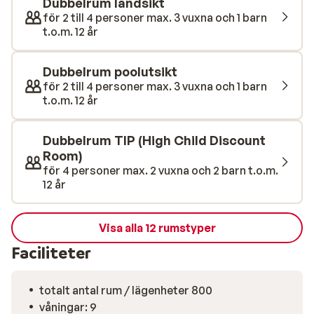
Dubbelrum landsikt
utspridda över hotellområdet finns det alltid något
för 2 till 4 personer max. 3 vuxna och 1 barn
uppfriskande nära till hands. Utbudet av aktiviteter är
t.o.m. 12 år
stort. Koppla av i spaavdelningen med turkiskt bad,
bastu och olika wellnessbehandlingar (mot avgift), eller
Dubbelrum poolutsikt
håll igång i gymmet och prova på vattensporter nere på
för 2 till 4 personer max. 3 vuxna och 1 barn
stranden. Här finns något för både den som vill varva
t.o.m. 12 år
ner och den som föredrar en aktiv semester.
Dubbelrum TIP (High Child Discount
Room)
för 4 personer max. 2 vuxna och 2 barn t.o.m.
12 år
Visa alla 12 rumstyper
Faciliteter
totalt antal rum / lägenheter 800
våningar: 9