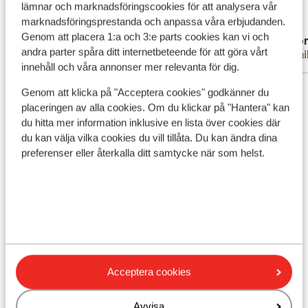
lämnar och marknadsföringscookies för att analysera vår
hotellet har brug for en omfattende
hotellet har brug for en...
mer
marknadsföringsprestanda och anpassa våra erbjudanden.
renovering. Armaturerne og inventaret på
Översätt till svenska
Genom att placera 1:a och 3:e parts cookies kan vi och
Alesia
Ano
badeværelset er gamle og beskidte, og
andra parter spåra ditt internetbeteende för att göra vårt
Grupp
Famil
der var ikke engang sæbe i bruseren. Alt
innehåll och våra annonser mer relevanta för dig.
virker meget gammelt, nogle steder
Visa alla 147 omdömen
ustabilt og tydeligt slidt. Det er især
Genom att klicka på "Acceptera cookies" godkänner du
skuffende, når hotellet angiveligt har
placeringen av alla cookies. Om du klickar på "Hantera" kan
Läge
du hitta mer information inklusive en lista över cookies där
gennemgået en renovering i
du kan välja vilka cookies du vill tillåta. Du kan ändra dina
vinterperioden. I restauranten var næsten
preferenser eller återkalla ditt samtycke när som helst.
alle tallerkener dækket af belægninger og
virkede ikke ordentligt rene. Maden var
ensformig, smagsløs og heller ikke særlig
Visa på karta
appetitlig at se på. Det kan desuden være
svært at finde et ledigt bord. Det samme
gælder ved swimmingpoolen, hvor det er
svært at finde en ledig liggestol, og hvor
Acceptera cookies
der ofte er lange køer. Alkoholen er lokal,
I området
og cocktailsene var virkelig dårlige. Selve
Avstånd till stranden ca 300 m (solstolar
swimmingpoolen er egentlig fin nok, men
Avvisa
(kostnadsfritt) , parasoll (kostnadsfritt) )