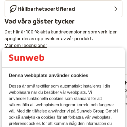
Hållbarhetscertifierad
Vad våra gäster tycker
Det här är 100 % äkta kundrecensioner som verkligen
speglar deras upplevelser av vår produkt.
Mer om recensioner
Genomsnittlig
4.8
147 omdömen
Mest bokad av familj
Denna webbplats använder cookies
Hyfsad
för 2 veckor sedan
H
3.1
3.9
Dessa är små textfiler som automatiskt installeras i din
Hotellet lever på ingen måde op til de
Hotellet lever på ingen måde op til de
Ingen k
Ingen k
webbläsare när du besöker vår webbplats. Vi
lovede fem stjerner og er slet ikke
lovede fem stjerner og er slet ikke
recepti
recepti
använder funktionella cookies som standard för att
pengene værd. Hotellet er meget slidt, og
pengene værd. Hotellet er meget slidt, og
Övers
säkerställa att webbplatsen fungerar korrekt och fungerar
det gælder stort set alt: møbler,
det gælder stort set alt: møbler,
väl. Med din tillåtelse använder vi på Sunweb Group GmbH
elevatorer, værelser, badeværelser og
elevatorer, værelser, badeværelser og
också analytiska cookies för att förbättra vår webbplats,
preferenscookies för att komma ihåg den information du
øvrige faciliteter. Det virker som om,
øvrige faciliteter. Det virker som om,