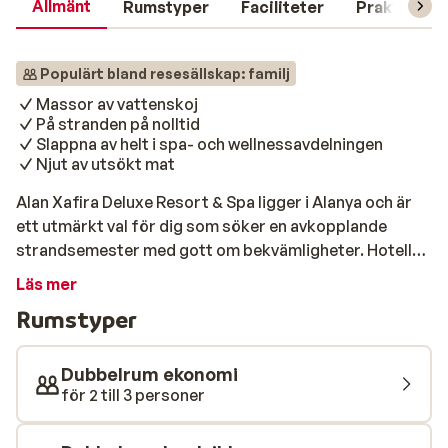
Allmänt
Rumstyper
Faciliteter
Praktisk in
Populärt bland resesällskap: familj
Massor av vattenskoj
På stranden på nolltid
Slappna av helt i spa- och wellnessavdelningen
Njut av utsökt mat
Alan Xafira Deluxe Resort & Spa ligger i Alanya och är
ett utmärkt val för dig som söker en avkopplande
strandsemester med gott om bekvämligheter. Hotellet
erbjuder flera pooler samt omfattande spa- och
Läs mer
wellnessfaciliteter, och den korta promenaden till
Rumstyper
stranden gör det enkelt att njuta av solen och havet.
Med det generösa ultra all inclusive-konceptet kan du
koppla av helt utan bekymmer. Här serveras överdådiga
Dubbelrum ekonomi
bufféer och välsmakande à la carte-rätter, och du kan
för 2 till 3 personer
njuta av varierade måltider under hela dagen. Snacks,
glass och lokala drycker ingår, och med flera barer