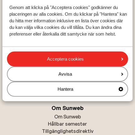
Skidresor till La Forêt Blanche – Alltid inklusive lif
Genom att klicka på "Acceptera cookies" godkänner du
placeringen av alla cookies. Om du klickar på "Hantera" kan
Populära destinationer
Sunweb har ett stort utbud av skidresor till La Forêt
du hitta mer information inklusive en lista över cookies där
Ski Amadé
Blanche. Oavsett om din skidsemester ska vara billig,
du kan välja vilka cookies du vill tillåta. Du kan ändra dina
Zell am See - Kaprun
lyxig eller bara till bästa priset, har Sunweb rätt
preferenser eller återkalla ditt samtycke när som helst.
Les Trois Vallées
skidresor i Alperna för dig. Semesterbostäderna
består främst av hotell och lägenheter, men vi har
också ett stort utbud av chalet och alpstugor. När du
Acceptera cookies
bokar skidresor till Frankrike med Sunweb inkluderas
Populära skidområden
alltid liftkort i priset.
Zell am See - Kaprun
Avvisa
Val Thorens
La Plagne
Hantera
Om Sunweb
Om Sunweb
Hållbar semester
Tillgänglighetsdirektiv