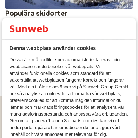
torrt och kallt, vilket betyder att snön faller i korta
intensiva perioder och därför hör färsk pudersnö till vanl
Populära skidorter
Området har något för alla, så oavsett om du föredrar
längdskidåkning i vacker miljö eller fart och spänning
så har detta område något för dig. La Forêt Blanche har
ca. 45 km längdspår samt Europas största snow parks
Denna webbplats använder cookies
för snowboardåkare; Surf Country. Under säsongen
erbjuder området dessutom ett urval andra spännande
Dessa är små textfiler som automatiskt installeras i din
webbläsare när du besöker vår webbplats. Vi
aktiviteter, både i och utanför pisterna.
använder funktionella cookies som standard för att
Upptäck mysiga Risoul
säkerställa att webbplatsen fungerar korrekt och fungerar
Risoul
väl. Med din tillåtelse använder vi på Sunweb Group GmbH
På skidresor till La Forêt Blanche bor du i den mysiga
också analytiska cookies för att förbättra vår webbplats,
bergsbyn
Risoul
med direkt anslutning till områdets
preferenscookies för att komma ihåg den information du
pister både från staden men också från flera av
Populära länder
lämnar och marknadsföringscookies för att analysera vår
boendena. Staden erbjuder ett bra utbud av barer,
marknadsföringsprestanda och anpassa våra erbjudanden.
Österrike
restauranger, butiker och aktiviteter utanför pisterna.
Genom att placera 1:a och 3:e parts cookies kan vi och
Frankrike
Detta tillsammans med det faktum att det ligger flera
andra parter spåra ditt internetbeteende för att göra vårt
Andorra
nybörjarpister i närheten gör denna skidort väldigt familj
innehåll och våra annonser mer relevanta för dig.