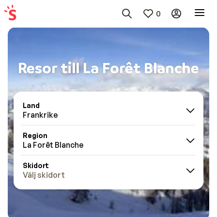
0
Resor till La Forêt Blanche
Land
Frankrike
Region
La Forêt Blanche
Skidort
Välj skidort