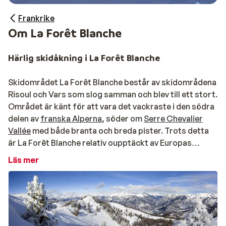
Frankrike
Om La Forêt Blanche
Härlig skidåkning i La Forêt Blanche
Skidområdet La Forêt Blanche består av skidområdena
Risoul och Vars som slog samman och blev till ett stort.
Området är känt för att vara det vackraste i den södra
delen av
franska Alperna
, söder om
Serre Chevalier
Vallée
med både branta och breda pister. Trots detta
är La Forêt Blanche relativ oupptäckt av Europas
skidturister, så här slipper du trängsel och kö i de
Läs mer
totalt 180 kilometerna pist och de 31 liftarna.
Skidresor till La Forêt Blanche erbjuder skidåkning på
2200 meters höjd och oavsett var du befinner dig i
området så är utsikten helt fantastisk. Klimatet här är