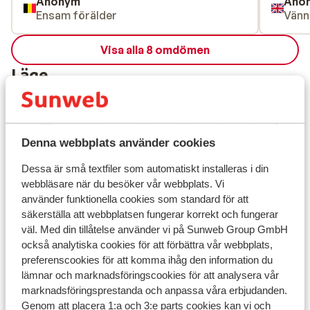
Anonym
Ano
Ensam förälder
Vänn
Visa alla 8 omdömen
Läge
Denna webbplats använder cookies
Visa på karta
Dessa är små textfiler som automatiskt installeras i din
webbläsare när du besöker vår webbplats. Vi
använder funktionella cookies som standard för att
säkerställa att webbplatsen fungerar korrekt och fungerar
väl. Med din tillåtelse använder vi på Sunweb Group GmbH
I området
också analytiska cookies för att förbättra vår webbplats,
I centrum
preferenscookies för att komma ihåg den information du
Avstånd till flygplats ca 100 km
lämnar och marknadsföringscookies för att analysera vår
Avstånd till pist ca 300 m
marknadsföringsprestanda och anpassa våra erbjudanden.
Skidbuss i direktanslutning till hotellet
Genom att placera 1:a och 3:e parts cookies kan vi och