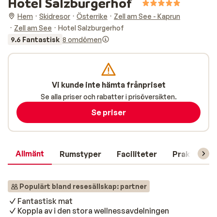
Hotel Salzburgerhof
Hem
Skidresor
Österrike
Zell am See - Kaprun
Zell am See
Hotel Salzburgerhof
9.6 Fantastisk
8 omdömen
Vi kunde inte hämta frånpriset
Se alla priser och rabatter i prisöversikten.
Se priser
Allmänt
Rumstyper
Faciliteter
Praktisk in
Populärt bland resesällskap: partner
Fantastisk mat
Koppla av i den stora wellnessavdelningen