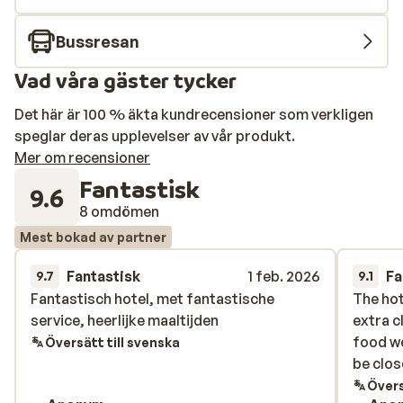
Bussresan
Vad våra gäster tycker
Det här är 100 % äkta kundrecensioner som verkligen
speglar deras upplevelser av vår produkt.
Mer om recensioner
Fantastisk
9.6
8 omdömen
Mest bokad av partner
Fantastisk
1 feb. 2026
Fa
9.7
9.1
Fantastisch hotel, met fantastische
Fantastisch hotel, met fantastische
The hot
The hot
service, heerlijke maaltijden
service, heerlijke maaltijden
extra c
extra c
food we
food we
Översätt till svenska
be clos
be clos
Övers