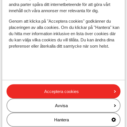
Avstånd till skidlift ca 500 m
andra parter spåra ditt internetbeteende för att göra vårt
Närmaste kiosk ca 80 m
innehåll och våra annonser mer relevanta för dig.
Närmaste restaurang ca 80 m
Genom att klicka på "Acceptera cookies" godkänner du
Lugnt läge
placeringen av alla cookies. Om du klickar på "Hantera" kan
du hitta mer information inklusive en lista över cookies där
Liftkort/Utrustning/Skidskola
du kan välja vilka cookies du vill tillåta. Du kan ändra dina
preferenser eller återkalla ditt samtycke när som helst.
Liftkort
Skidskola
Utrustning
Acceptera cookies
Andra boenden i Zell am See - Kaprun
Avvisa
People’s Hotel
Hantera