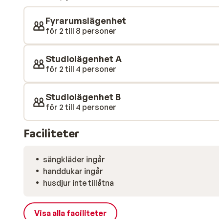
Fyrarumslägenhet
för 2 till 8 personer
Studiolägenhet A
för 2 till 4 personer
Studiolägenhet B
för 2 till 4 personer
Faciliteter
sängkläder ingår
handdukar ingår
husdjur inte tillåtna
Visa alla faciliteter