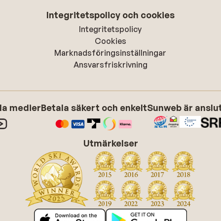
Integritetspolicy och cookies
Integritetspolicy
Cookies
Marknadsföringsinställningar
Ansvarsfriskrivning
ala medier
Betala säkert och enkelt
Sunweb är anslute
Utmärkelser