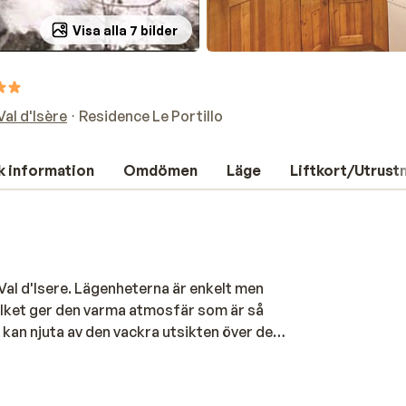
Visa alla 7 bilder
Val d'Isère
Residence Le Portillo
k information
Omdömen
Läge
Liftkort/Utrust
i Val d'Isere. Lägenheterna är enkelt men
ilket ger den varma atmosfär som är så
 kan njuta av den vackra utsikten över de
ånd från Residence Le Portillo, så du har
.