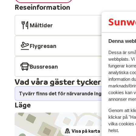
Reseinformation
Måltider
Denna webb
Flygresan
Dessa är små 
webbplats. Vi
Bussresan
fungerar korr
analytiska coo
Vad våra gäster tycker
information d
marknadsförin
cookies kan vi
Tyvärr finns det för närvarande inga omdömen fö
annonser mer 
Läge
Genom att kli
klickar på "Ha
vilka cookies 
helst.
Visa på karta