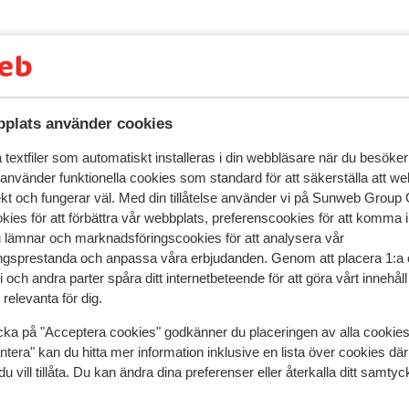
plats använder cookies
textfiler som automatiskt installeras i din webbläsare när du besöker
 använder funktionella cookies som standard för att säkerställa att w
ekt och fungerar väl. Med din tillåtelse använder vi på Sunweb Gro
kies för att förbättra vår webbplats, preferenscookies för att komma 
u lämnar och marknadsföringscookies för att analysera vår
gsprestanda och anpassa våra erbjudanden. Genom att placera 1:a 
 och andra parter spåra ditt internetbeteende för att göra vårt innehål
r detta boende.
relevanta för dig.
cka på "Acceptera cookies" godkänner du placeringen av alla cookie
ntera" kan du hitta mer information inklusive en lista över cookies där
I området
du vill tillåta. Du kan ändra dina preferenser eller återkalla ditt samt
Avstånd till centrum: ca 500 m
Avstånd till pist ca 600 m