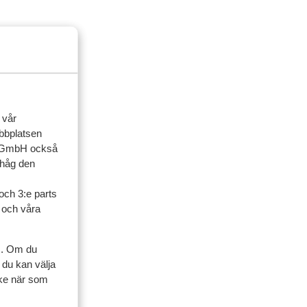
 vår
ebbplatsen
up GmbH också
ihåg den
och 3:e parts
l och våra
s. Om du
 du kan välja
ycke när som