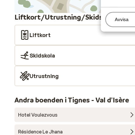
Liftkort/Utrustning/Skidskola
Hantera
Avvisa
Liftkort
Skidskola
Utrustning
Andra boenden i Tignes - Val d'Isère
Hotel Voulezvous
Résidence Le Jhana