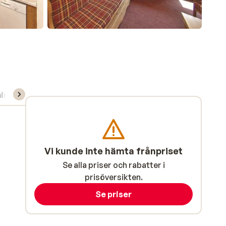
ning/Skidskola
Vi kunde inte hämta frånpriset
Se alla priser och rabatter i
prisöversikten.
Se priser