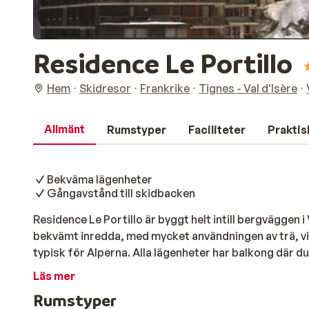
Residence Le Portillo
Hem
Skidresor
Frankrike
Tignes - Val d'Isère
Allmänt
Rumstyper
Faciliteter
Praktis
Bekväma lägenheter
Gångavstånd till skidbacken
Residence Le Portillo är byggt helt intill bergväggen 
bekvämt inredda, med mycket användningen av trä, v
typisk för Alperna. Alla lägenheter har balkong där du
snötäckta bergen. Skidbackarna ligger inom gångavst
Läs mer
möjlighet att njuta av många underbara timmar i snön
Rumstyper