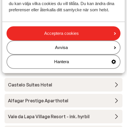
du kan välja vilka cookies du vill tillåta. Du kan ändra dina
3HB Falesia Garden Apartments
preferenser eller återkalla ditt samtycke när som helst.
Vila Petra Aparments
Acceptera cookies
Apartments Presa de Moura inkl. hyrbil
Avvisa
Iberostar Selection Lagos Algarve
Hantera
Jupiter Algarve Beach & Spa
Castelo Suites Hotel
Alfagar Prestige Aparthotel
Vale da Lapa Village Resort - ink. hyrbil