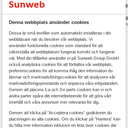
dag van 11 tot 16 uur geopend zou zijn. Het
dag van 11 tot...
mer
by med
by...
me
zou prettig zijn als het zwembad een uurtje
Översätt till svenska
Anonym
Anni
langer open zou zijn tot 17 uur. Ligging
Denna webbplats använder cookies
Familj
Vänn
vonden wij prima. Maar als je slecht ter
been bent is het een flinke klim omhoog
Dessa är små textfiler som automatiskt installeras i din
Visa alla 40 omdömen
vanuit het centrum.
webbläsare när du besöker vår webbplats. Vi
använder funktionella cookies som standard för att
säkerställa att webbplatsen fungerar korrekt och fungerar
Andra boenden i Algarvekusten
väl. Med din tillåtelse använder vi på Sunweb Group GmbH
också analytiska cookies för att förbättra vår webbplats,
3HB Faro
preferenscookies för att komma ihåg den information du
lämnar och marknadsföringscookies för att analysera vår
marknadsföringsprestanda och anpassa våra erbjudanden.
PortoBay Blue Ocean Hotel
Genom att placera 1:a och 3:e parts cookies kan vi och
andra parter spåra ditt internetbeteende för att göra vårt
Quinta do Algarvio Village
innehåll och våra annonser mer relevanta för dig.
Genom att klicka på "Acceptera cookies" godkänner du
3HB Guarana Hotel
placeringen av alla cookies. Om du klickar på "Hantera" kan
du hitta mer information inklusive en lista över cookies där