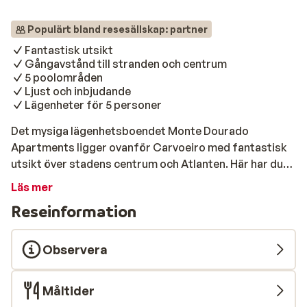
Populärt bland resesällskap: partner
Fantastisk utsikt
Gångavstånd till stranden och centrum
5 poolområden
Ljust och inbjudande
Lägenheter för 5 personer
Det mysiga lägenhetsboendet Monte Dourado
Apartments ligger ovanför Carvoeiro med fantastisk
utsikt över stadens centrum och Atlanten. Här har du
både centrum med många barer och restauranger,
Läs mer
samt den härliga sandstranden nära till hands.
Reseinformation
Lägenheterna ligger fördelade i små vitkalkade
byggnader, som är sammanlänkade med
kullerstensvägar och små trädgårdar. Alla lägenheter
Observera
är fint och modernt inredda med flera bekvämligheter
och rymmer upp till sex personer. Från din balkong kan
Måltider
du njuta av fantastisk utsikt om du väljer att boka ett