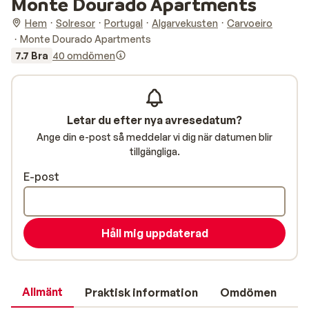
Monte Dourado Apartments
Hem
Solresor
Portugal
Algarvekusten
Carvoeiro
Monte Dourado Apartments
7.7 Bra
40 omdömen
Letar du efter nya avresedatum?
Ange din e-post så meddelar vi dig när datumen blir
tillgängliga.
E-post
Håll mig uppdaterad
Allmänt
Praktisk information
Omdömen