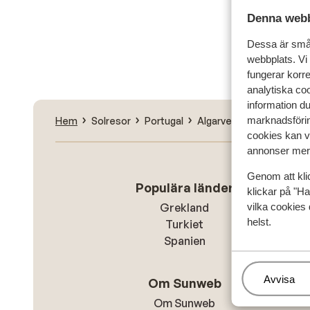
Denna webb
Sök
Dessa är små 
webbplats. Vi
fungerar korr
analytiska coo
information d
marknadsförin
Hem
Solresor
Portugal
Algarvekusten
Albufe
cookies kan vi
annonser mer 
Genom att kli
Populära länder
klickar på "Ha
vilka cookies 
Grekland
helst.
Turkiet
Spanien
Hantera
Avvisa
Om Sunweb
Om Sunweb