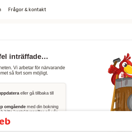
n
Frågor & kontakt
fel inträffade…
heten. Vi arbetar för närvarande
met så fort som möjligt.
uppdatera
eller gå tillbaka till
lp omgående
med din bokning
 hitta kontaktuppgifter på vår