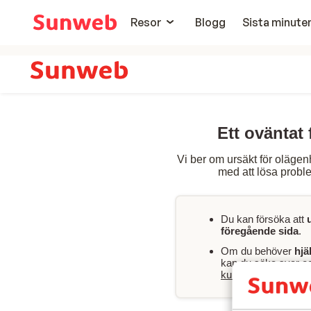
Resor
Blogg
Sista minute
Ett oväntat 
Vi ber om ursäkt för olägen
med att lösa proble
Du kan försöka att
föregående sida
.
Om du behöver
hjä
kan du söka svar och
kundservicesida
.