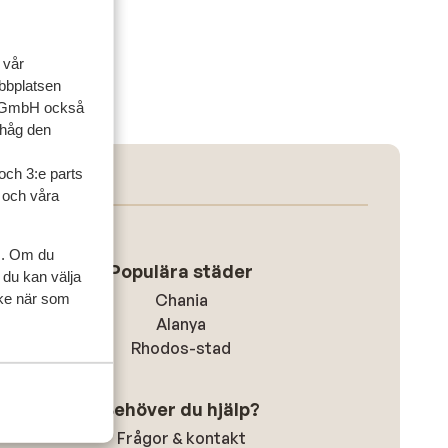
 vår
ebbplatsen
up GmbH också
ihåg den
och 3:e parts
l och våra
s. Om du
Populära städer
 du kan välja
ycke när som
Chania
Alanya
Rhodos-stad
Behöver du hjälp?
Frågor & kontakt