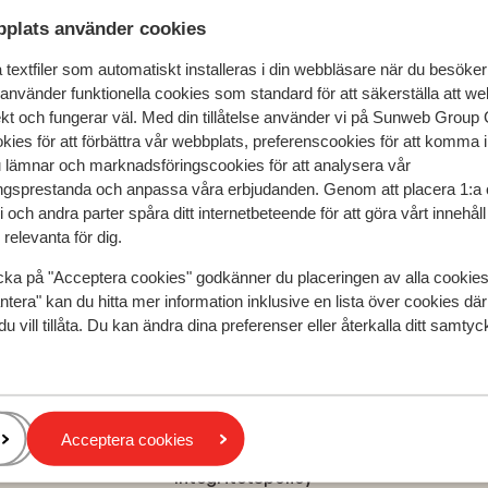
plats använder cookies
 & boka
textfiler som automatiskt installeras i din webbläsare när du besöker
 använder funktionella cookies som standard för att säkerställa att w
ekt och fungerar väl. Med din tillåtelse använder vi på Sunweb Gro
kies för att förbättra vår webbplats, preferenscookies för att komma 
u lämnar och marknadsföringscookies för att analysera vår
gsprestanda och anpassa våra erbjudanden. Genom att placera 1:a 
ira
Jupiter Albufeira Family & Fun
 och andra parter spåra ditt internetbeteende för att göra vårt innehål
relevanta för dig.
cka på "Acceptera cookies" godkänner du placeringen av alla cookie
Populära regioner
ntera" kan du hitta mer information inklusive en lista över cookies där
du vill tillåta. Du kan ändra dina preferenser eller återkalla ditt samt
Kreta
Zakynthos
Turkiets sydkust
Acceptera cookies
Integritetspolicy och cookies
Integritetspolicy