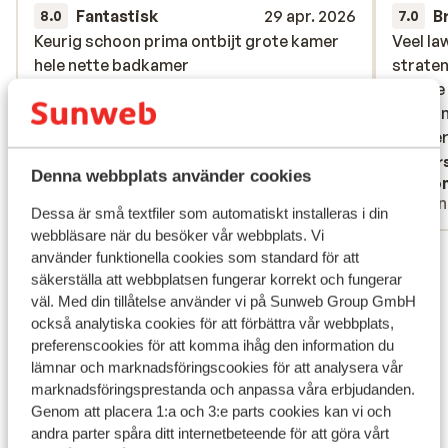
Fantastisk
29 apr. 2026
B
8.0
7.0
Keurig schoon prima ontbijt grote kamer
Keurig schoon prima ontbijt grote kamer
Veel la
Veel la
hele nette badkamer
hele nette badkamer
straten
straten
gaf me
gaf me
Översätt till svenska
heb nam
heb nam
rechter
rechter
Övers
Denna webbplats använder cookies
Anonym
Ano
Partner
Vänn
Dessa är små textfiler som automatiskt installeras i din
webbläsare när du besöker vår webbplats. Vi
Visa alla 83 omdömen
använder funktionella cookies som standard för att
säkerställa att webbplatsen fungerar korrekt och fungerar
Läge
väl. Med din tillåtelse använder vi på Sunweb Group GmbH
också analytiska cookies för att förbättra vår webbplats,
preferenscookies för att komma ihåg den information du
lämnar och marknadsföringscookies för att analysera vår
marknadsföringsprestanda och anpassa våra erbjudanden.
Visa på karta
Genom att placera 1:a och 3:e parts cookies kan vi och
andra parter spåra ditt internetbeteende för att göra vårt