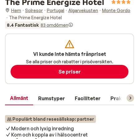
The Prime Energize Hotel
Hem
Solresor
Portugal
Algarvekusten
Monte Gordo
The Prime Energize Hotel
8.4 Fantastisk
83 omdömen
Vi kunde inte hämta frånpriset
Se alla priser och rabatter i prisöversikten.
Se priser
Allmänt
Rumstyper
Faciliteter
Praktisk in
Populärt bland resesällskap: partner
Modern och lyxig inredning
Kom och koppla av i hälsocentret