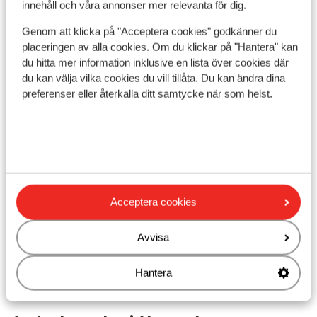
innehåll och våra annonser mer relevanta för dig.
Genom att klicka på "Acceptera cookies" godkänner du
placeringen av alla cookies. Om du klickar på "Hantera" kan
I området
du hitta mer information inklusive en lista över cookies där
Avstånd till stranden ca 300 m (sandstrand)
du kan välja vilka cookies du vill tillåta. Du kan ändra dina
Avstånd till centrum: ca 800 m
preferenser eller återkalla ditt samtycke när som helst.
Avstånd till flygplats ca 45 km
Avstånd till tågstation ca 4 km
Avstånd till busshållplats ca 300 m
Avstånd till uttagsautomat ca 200 m
Närmaste butiker ca 600 m
Närmaste kiosk ca 400 m
Acceptera cookies
Närmaste restaurang ca 200 m
Närmaste apotek ca 800 m
Avvisa
Närmaste läkare ca 4 km
Närmaste sjukhus ca 45 km
Hantera
Lugnt läge