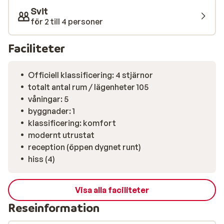
huvudgatan där du kan köpa en glass på de små
Svit
glassbarerna, hitta dina semesterminnen i
för 2 till 4 personer
souvenirbutiker eller slå dig ner på en av de många
restaurangerna som serverar ett bra urval av utsökta
Faciliteter
portugisiska rätter och även mer internationella
klassiker. I centrumet hittar du också stadens stora
kasino där du kan prova lyckan.
Officiell klassificering: 4 stjärnor
totalt antal rum / lägenheter 105
våningar: 5
byggnader: 1
klassificering: komfort
modernt utrustat
reception (öppen dygnet runt)
hiss (4)
Visa alla faciliteter
Reseinformation