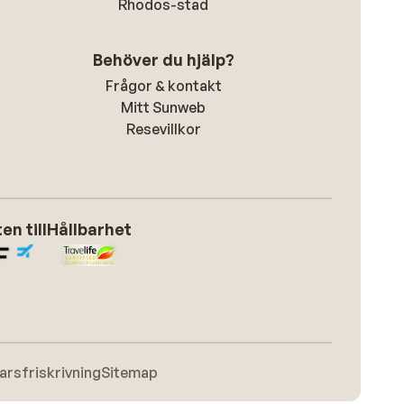
Rhodos-stad
Behöver du hjälp?
Frågor & kontakt
Mitt Sunweb
Resevillkor
n till
Hållbarhet
arsfriskrivning
Sitemap