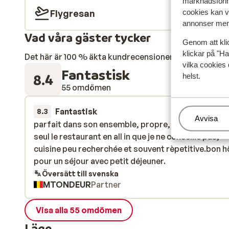
marknadsförin
Flygresan
cookies kan vi
annonser mer 
Vad våra gäster tycker
Genom att kli
klickar på "Ha
Det här är 100 % äkta kundrecensioner som verkligen 
vilka cookies 
Fantastisk
8.4
helst.
55 omdömen
Fantastisk
17 juni
8.3
Hantera
Avvisa
parfait dans son ensemble, propre, service agréab
parfait dans son ensemble, propre, service agréab
seul le restaurant en all in que je ne conseille pas,
seul le restaurant en all in que je ne conseille pas,
cuisine peu recherchée et souvent rèpetitive.bon h
cuisine peu recherchée et souvent rèpetitive.bon h
pour un séjour avec petit déjeuner.
pour un séjour avec petit déjeuner.
Översätt till svenska
MTONDEUR
Partner
Visa alla 55 omdömen
Läge