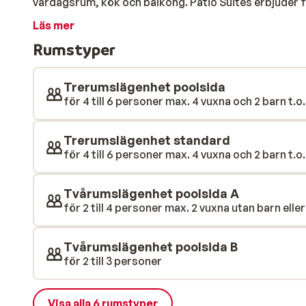
vardagsrum, kök och balkong. Patio Suites erbjuder fy
Här kan du njuta av den portugisiska solen i de bekvä
Läs mer
dig ner vid poolkanten för att sedan återgå till din sol
Rumstyper
läst. Hotellet ligger i ett lugnt läge där du kan njuta
aktiviteter anordnas för barnen och en gratis buss gå
Vackra Falesia-stranden ligger ca 1,2 km från Patio S
Trerumslägenhet poolsida
bar där du kan köpa något att äta eller dricka om du i
för 4 till 6 personer max. 4 vuxna och 2 barn t.o.
kan även uppgradera måltidsplan till halvpåension eller
Trerumslägenhet standard
för 4 till 6 personer max. 4 vuxna och 2 barn t.o.
Tvårumslägenhet poolsida A
för 2 till 4 personer max. 2 vuxna utan barn eller
Tvårumslägenhet poolsida B
för 2 till 3 personer
Visa alla 6 rumstyper