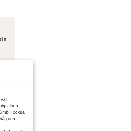
ste
 vår
ebbplatsen
up GmbH också
ihåg den