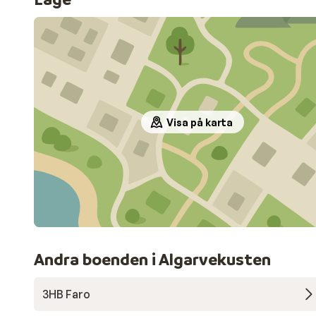
Visa på karta
Andra boenden i Algarvekusten
3HB Faro