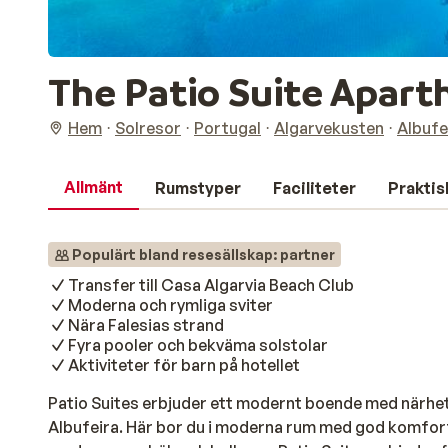
The Patio Suite Apart
Hem
Solresor
Portugal
Algarvekusten
Albufe
Allmänt
Rumstyper
Faciliteter
Praktis
Populärt bland resesällskap: partner
Transfer till Casa Algarvia Beach Club
Moderna och rymliga sviter
Nära Falesias strand
Fyra pooler och bekväma solstolar
Aktiviteter för barn på hotellet
Patio Suites erbjuder ett modernt boende med närhet 
Albufeira. Här bor du i moderna rum med god komfort