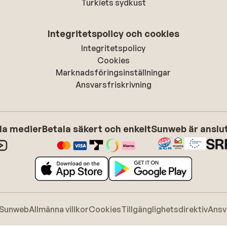
Turkiets sydkust
Integritetspolicy och cookies
Integritetspolicy
Cookies
Marknadsföringsinställningar
Ansvarsfriskrivning
ala medier
Betala säkert och enkelt
Sunweb är anslute
 Sunweb
Allmänna villkor
Cookies
Tillgänglighetsdirektiv
Ansv