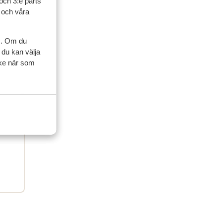
och 3:e parts
l och våra
s. Om du
 du kan välja
ner
ycke när som
artner
 2026
ement
ement