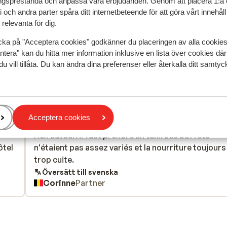
gsprestanda och anpassa våra erbjudanden. Genom att placera 1:a 
 och andra parter spåra ditt internetbeteende för att göra vårt innehål
relevanta för dig.
cka på "Acceptera cookies" godkänner du placeringen av alla cookie
ntera" kan du hitta mer information inklusive en lista över cookies där
speglar deras upplevelser av vår produkt.
Mer om recensio
du vill tillåta. Du kan ändra dina preferenser eller återkalla ditt samt
Mest bokad av p
 2026
Bra
12 juni
7.4
Acceptera cookies
le
le
L'hôtel est trop éloigné d'une ville. il n'y a pratiqu
L'hôtel est trop éloigné d'une ville. il n'y a pratiqu
rien autour. il faut prendre un taxi. Les buffets
rien autour. il faut prendre un taxi. Les buffets
ôtel
ôtel
n'étaient pas assez variés et la nourriture toujours
n'étaient pas assez variés et la nourriture toujours
trop cuite.
trop cuite.
Översätt till svenska
Corinne
Partner