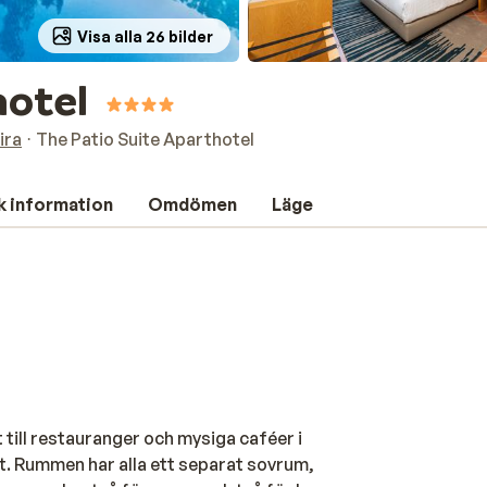
Visa alla 26 bilder
hotel
ira
The Patio Suite Aparthotel
k information
Omdömen
Läge
till restauranger och mysiga caféer i
. Rummen har alla ett separat sovrum,