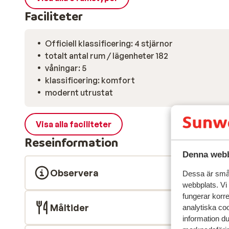
Faciliteter
Officiell klassificering: 4 stjärnor
totalt antal rum / lägenheter 182
våningar: 5
klassificering: komfort
modernt utrustat
Visa alla faciliteter
Reseinformation
Denna webb
Observera
Dessa är små 
webbplats. Vi
fungerar korr
Måltider
analytiska coo
information d