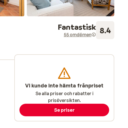
Fantastisk
8.4
55 omdömen
Vi kunde inte hämta frånpriset
Se alla priser och rabatter i
prisöversikten.
Se priser