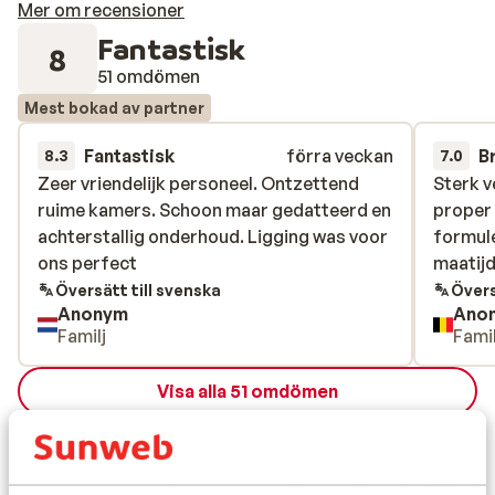
Mer om recensioner
Fantastisk
8
51 omdömen
Mest bokad av partner
Fantastisk
förra veckan
B
8.3
7.0
Zeer vriendelijk personeel. Ontzettend
Zeer vriendelijk personeel. Ontzettend
Sterk 
Sterk 
ruime kamers. Schoon maar gedatteerd en
ruime kamers. Schoon maar gedatteerd en
proper 
proper 
achterstallig onderhoud. Ligging was voor
achterstallig onderhoud. Ligging was voor
formule
formule
ons perfect
ons perfect
maatijd
maatijd
Översätt till svenska
Övers
Anonym
Ano
Familj
Famil
Visa alla 51 omdömen
Läge