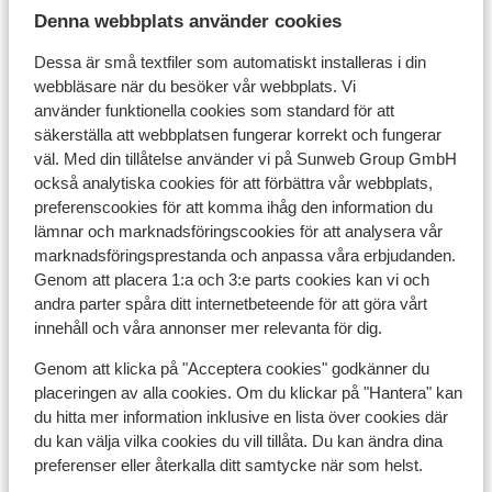
Denna webbplats använder cookies
Dessa är små textfiler som automatiskt installeras i din
Visa på karta
webbläsare när du besöker vår webbplats. Vi
använder funktionella cookies som standard för att
säkerställa att webbplatsen fungerar korrekt och fungerar
väl. Med din tillåtelse använder vi på Sunweb Group GmbH
också analytiska cookies för att förbättra vår webbplats,
I området
preferenscookies för att komma ihåg den information du
Avstånd till stranden ca 350 m (sandstrand,
lämnar och marknadsföringscookies för att analysera vår
solstolar (mot betalning) , parasoll (mot betalning)
marknadsföringsprestanda och anpassa våra erbjudanden.
)
Genom att placera 1:a och 3:e parts cookies kan vi och
I utkanten av centrum
andra parter spåra ditt internetbeteende för att göra vårt
Avstånd till centrum: praia da roch är ca 500 m,
innehåll och våra annonser mer relevanta för dig.
alvor är ca 5 km, portimao är ca 2 km
Genom att klicka på "Acceptera cookies" godkänner du
Avstånd till flygplats ca 70 km
placeringen av alla cookies. Om du klickar på "Hantera" kan
Avstånd till busshållplats ca 300 m
du hitta mer information inklusive en lista över cookies där
Avstånd till uttagsautomat ca 500 m
du kan välja vilka cookies du vill tillåta. Du kan ändra dina
Närmaste butiker ca 500 m
preferenser eller återkalla ditt samtycke när som helst.
Närmaste kiosk ca 500 m