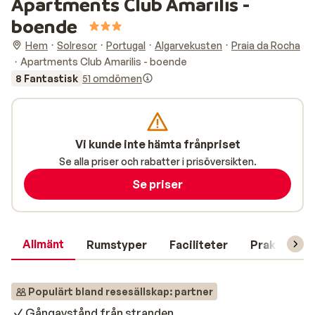
Apartments Club Amarilis -
boende
Hem
Solresor
Portugal
Algarvekusten
Praia da Rocha
Apartments Club Amarilis - boende
8 Fantastisk
51 omdömen
Vi kunde inte hämta frånpriset
Se alla priser och rabatter i prisöversikten.
Se priser
Allmänt
Rumstyper
Faciliteter
Praktisk in
Populärt bland resesällskap: partner
Gångavstånd från stranden