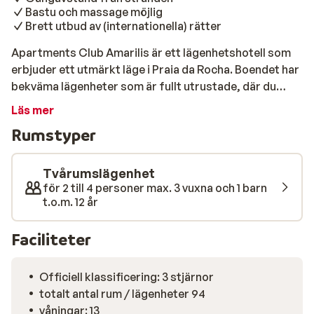
Bastu och massage möjlig
Brett utbud av (internationella) rätter
Apartments Club Amarilis är ett lägenhetshotell som
erbjuder ett utmärkt läge i Praia da Rocha. Boendet har
bekväma lägenheter som är fullt utrustade, där du
enkelt kan tillaga dina måltider. Sandstranden ligger
Läs mer
350 meter ifrån ditt boende och nås via en trappa. Ta en
Rumstyper
promenad längs vattenbrynet, bada och koppla av på
en solstol för att sedan njuta av en god lunch. Väljer du
att ”stanna hemma” kan du njuta av svalkande dopp i
Tvårumslägenhet
poolen eller besöka boendets wellness-avdelning,
för 2 till 4 personer max. 3 vuxna och 1 barn
t.o.m. 12 år
kanske kopplar du av i bastun, simma några längder i
inomhuspoolen eller koppla av med en lugnande
Faciliteter
massage. Restaurang samt bar och poolbar finns på
lägenhetsområdet.
Officiell klassificering: 3 stjärnor
totalt antal rum / lägenheter 94
våningar: 13