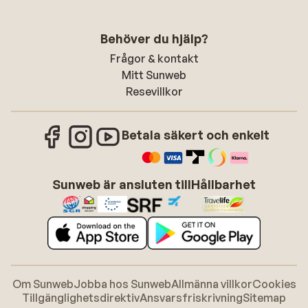
Behöver du hjälp?
Frågor & kontakt
Mitt Sunweb
Resevillkor
Betala säkert och enkelt
Sunweb är ansluten till
Hållbarhet
Om Sunweb
Jobba hos Sunweb
Allmänna villkor
Cookies
Tillgänglighetsdirektiv
Ansvarsfriskrivning
Sitemap