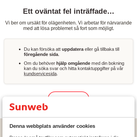
Ett oväntat fel inträffade…
Vi ber om ursäkt för olägenheten. Vi arbetar för närvarande
med att lösa problemet så fort som möjligt.
Du kan försöka att
uppdatera
eller gå tillbaka till
föregående sida
.
Om du behöver
hjälp omgående
med din bokning
kan du söka svar och hitta kontaktuppgifter på vår
kundservicesida
.
Sök & boka
Denna webbplats använder cookies
Hem
Solresor
Portugal
Algarvekusten
Santa Luzia Tavira
Apartments Pedras del Rei