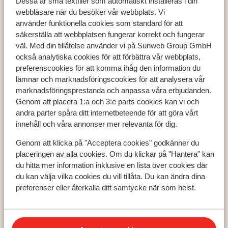
Dessa är små textfiler som automatiskt installeras i din
webbläsare när du besöker vår webbplats. Vi
använder funktionella cookies som standard för att
säkerställa att webbplatsen fungerar korrekt och fungerar
väl. Med din tillåtelse använder vi på Sunweb Group GmbH
Populära länder
också analytiska cookies för att förbättra vår webbplats,
preferenscookies för att komma ihåg den information du
Grekland
lämnar och marknadsföringscookies för att analysera vår
Turkiet
marknadsföringsprestanda och anpassa våra erbjudanden.
Spanien
Genom att placera 1:a och 3:e parts cookies kan vi och
andra parter spåra ditt internetbeteende för att göra vårt
innehåll och våra annonser mer relevanta för dig.
Populära regioner
Genom att klicka på "Acceptera cookies" godkänner du
Kreta
placeringen av alla cookies. Om du klickar på "Hantera" kan
Zakynthos
du hitta mer information inklusive en lista över cookies där
Turkiets sydkust
du kan välja vilka cookies du vill tillåta. Du kan ändra dina
preferenser eller återkalla ditt samtycke när som helst.
Populära städer
Chania