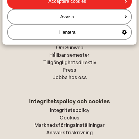
Acceptera cookies
Alanya
Rhodos-stad
Avvisa
Hantera
Om Sunweb
Om Sunweb
Hållbar semester
Tillgänglighetsdirektiv
Press
Jobba hos oss
Integritetspolicy och cookies
Integritetspolicy
Cookies
Marknadsföringsinställningar
Ansvarsfriskrivning