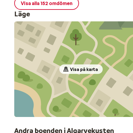
Visa alla 152 omdömen
Läge
Visa på karta
Andra boenden i Algarvekusten