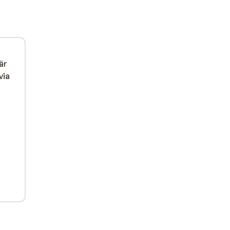
är
via