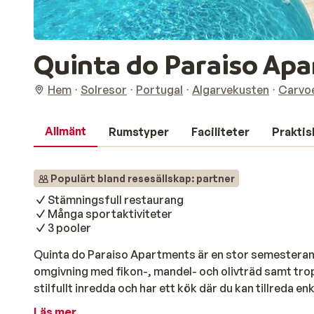
Quinta do Paraiso Ap
Hem
Solresor
Portugal
Algarvekusten
Carvo
Allmänt
Rumstyper
Faciliteter
Praktis
Populärt bland resesällskap: partner
Stämningsfull restaurang
Många sportaktiviteter
3 pooler
Quinta do Paraiso Apartments är en stor semesteran
omgivning med fikon-, mandel- och olivträd samt trop
stilfullt inredda och har ett kök där du kan tillreda en
på din semester kan du ta en omgång tennis, spela mini
Läs mer