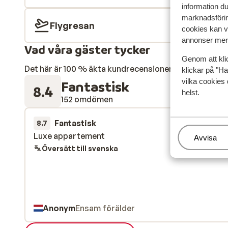
information d
marknadsförin
Flygresan
cookies kan vi
annonser mer 
Vad våra gäster tycker
Genom att kli
Det här är 100 % äkta kundrecensioner som verkligen 
klickar på "Ha
vilka cookies 
Fantastisk
8.4
helst.
152 omdömen
Fantastisk
för 2 veckor s
8.7
Luxe appartement
Luxe appartement
Hantera
Avvisa
Översätt till svenska
Anonym
Ensam förälder