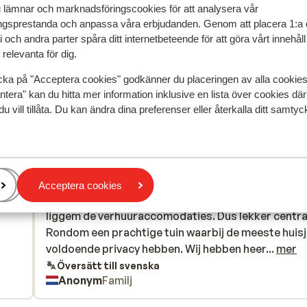
u lämnar och marknadsföringscookies för att analysera vår
gsprestanda och anpassa våra erbjudanden. Genom att placera 1:a 
 och andra parter spåra ditt internetbeteende för att göra vårt innehål
relevanta för dig.
cka på "Acceptera cookies" godkänner du placeringen av alla cookie
speglar deras upplevelser av vår produkt.
Mer om recensio
ntera" kan du hitta mer information inklusive en lista över cookies där
du vill tillåta. Du kan ändra dina preferenser eller återkalla ditt samt
Mest bokad av p
edan
Fantastisk
för 3 veckor 
8.1
Het is echt een paradijsje. Gelegen in een villawijk 
Het is echt een paradijsje. Gelegen in een villawijk 
Acceptera cookies
particuliere huizen. Rondom zwembad, receptie en
particuliere huizen. Rondom zwembad, receptie en
liggem de verhuuraccomodaties. Dus lekker centra
liggem de verhuuraccomodaties. Dus lekker centra
Rondom een prachtige tuin waarbij de meeste huis
Rondom een prachtige tuin waarbij de meeste huis
voldoende privacy hebben. Wij hebben heerlijk geb
voldoende privacy hebben. Wij hebben heer...
mer
in eigen tuin. Tennisbanen zijn verouderd maag gee
Översätt till svenska
Anonym
Familj
gebruik van gemaakt. Zwembad ziet er perfect uit 
niet lang geleden gerenoveerd.