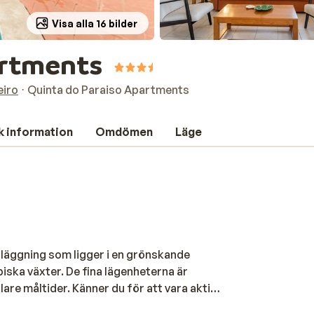
Visa alla 16 bilder
artments
eiro
Quinta do Paraiso Apartments
k information
Omdömen
Läge
läggning som ligger i en grönskande
iska växter. De fina lägenheterna är
klare måltider. Känner du för att vara aktiv
golf eller varför inte delta i