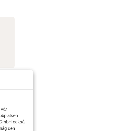
 vår
ebbplatsen
up GmbH också
ihåg den