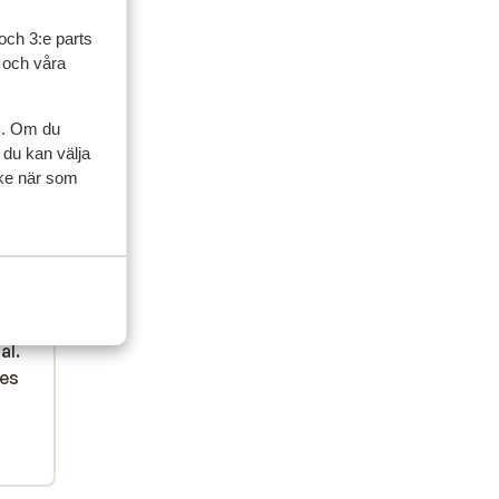
och 3:e parts
l och våra
s. Om du
ner
 du kan välja
ycke när som
artner
sedan
met
met
 bar
 bar
al.
al.
jes
jes
bqt
n
en is