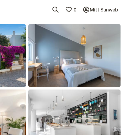
0
Mitt Sunweb