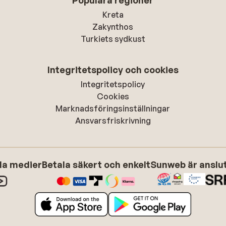
Populära regioner
Kreta
Zakynthos
Turkiets sydkust
Integritetspolicy och cookies
Integritetspolicy
Cookies
Marknadsföringsinställningar
Ansvarsfriskrivning
ala medier
Betala säkert och enkelt
Sunweb är anslute