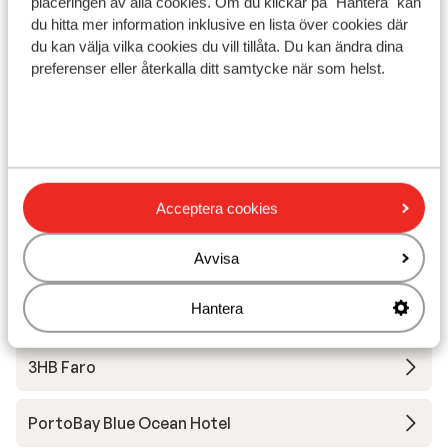
placeringen av alla cookies. Om du klickar på "Hantera" kan
du hitta mer information inklusive en lista över cookies där
du kan välja vilka cookies du vill tillåta. Du kan ändra dina
preferenser eller återkalla ditt samtycke när som helst.
Visa på karta
I området
Acceptera cookies
Avstånd till stranden ca 50 m (sandstrand)
Avstånd till flygplats ca 85 km
Avvisa
Hantera
Andra boenden i Algarvekusten
3HB Faro
PortoBay Blue Ocean Hotel