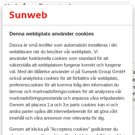
Vad våra gäster tycker
Det här är 100 % äkta kundrecensioner som verkligen
speglar deras upplevelser av vår produkt.
Mer om recensioner
Denna webbplats använder cookies
Fantastisk
8.9
Dessa är små textfiler som automatiskt installeras i din
58 omdömen
webbläsare när du besöker vår webbplats. Vi
använder funktionella cookies som standard för att
Mest bokad av partner
säkerställa att webbplatsen fungerar korrekt och fungerar
Fantastisk
för 3 veckor sedan
F
väl. Med din tillåtelse använder vi på Sunweb Group GmbH
9.5
8.9
också analytiska cookies för att förbättra vår webbplats,
Omdömet innehåller ingen kommentar
Omdömet innehåller ingen kommentar
zeer ne
zeer ne
preferenscookies för att komma ihåg den information du
Översätt till svenska
Övers
lämnar och marknadsföringscookies för att analysera vår
cdd
Ano
marknadsföringsprestanda och anpassa våra erbjudanden.
Familj
Part
Genom att placera 1:a och 3:e parts cookies kan vi och
andra parter spåra ditt internetbeteende för att göra vårt
Visa alla 58 omdömen
innehåll och våra annonser mer relevanta för dig.
Läge
Genom att klicka på "Acceptera cookies" godkänner du