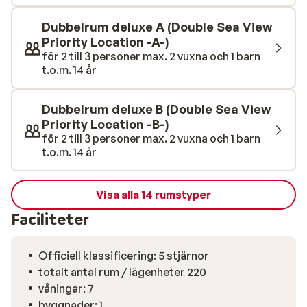
Sandstranden ligger endast ca 50 meter bort ifrån ditt
hotell. Strandälskare kan också besöka de små
Dubbelrum deluxe A (Double Sea View
stränderna och bukten som är kända för imponerande
Priority Location -A-)
för 2 till 3 personer max. 2 vuxna och 1 barn
klippformationer. I bufférestaurangen kan du njuta av
t.o.m. 14 år
både internationella och lokala portugisiska rätter
tillagade med färska råvaror. Tips: under show
matlagningsbuffén kan du ta del av hur saltad torsk
Dubbelrum deluxe B (Double Sea View
tillagas, en riktig upplevelse!
Priority Location -B-)
för 2 till 3 personer max. 2 vuxna och 1 barn
t.o.m. 14 år
Visa alla 14 rumstyper
Faciliteter
Officiell klassificering: 5 stjärnor
totalt antal rum / lägenheter 220
våningar: 7
byggnader: 1