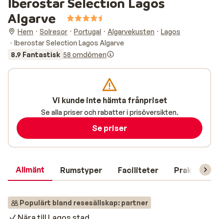
Iberostar Selection Lagos
Algarve
Hem
Solresor
Portugal
Algarvekusten
Lagos
Iberostar Selection Lagos Algarve
8.9 Fantastisk
58 omdömen
Vi kunde inte hämta frånpriset
Se alla priser och rabatter i prisöversikten.
Se priser
Allmänt
Rumstyper
Faciliteter
Praktisk in
Populärt bland resesällskap: partner
Nära till Lagos stad