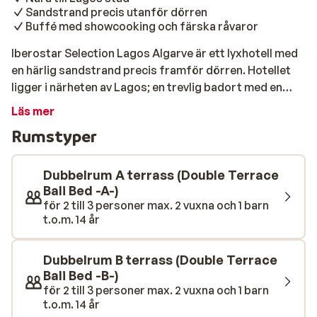
Sandstrand precis utanför dörren
Buffé med showcooking och färska råvaror
Iberostar Selection Lagos Algarve är ett lyxhotell med
en härlig sandstrand precis framför dörren. Hotellet
ligger i närheten av Lagos; en trevlig badort med en
historisk kärna. Hit kan du ta dig med buss, taxi eller till
Läs mer
fots. Staden är delvis murad och i centrum med smala
Rumstyper
gator och vita hus hittar du olika butiker, restauranger,
kaféer och terrasser. Rummen på hotellet är rymliga
och moderna, utrustade med alla nödvändiga
Dubbelrum A terrass (Double Terrace
lyxfaciliteter och erbjuder en vacker utsikt över
Bali Bed -A-)
för 2 till 3 personer max. 2 vuxna och 1 barn
trädgården eller havet. Med flera pooler hittar du alltid
t.o.m. 14 år
en plats i en bekväm solstol för att njuta av den varma
solen. Ta ett dopp då och då, och kanske beeställer du
in en trevlig cocktail i baren för att sedan återgå till din
Dubbelrum B terrass (Double Terrace
solstol. För ultimat avkoppling kan du besöka wellness-
Bali Bed -B-)
för 2 till 3 personer max. 2 vuxna och 1 barn
avdelningen för en massage, skönhetsbehandling,
t.o.m. 14 år
turkiskt bad, bastu och en uppvärmd inomhuspool.