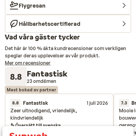
Flygresan
Hållbarhetscertifierad
Vad våra gäster tycker
Det här är 100 % äkta kundrecensioner som verkligen
speglar deras upplevelser av vår produkt.
Mer om recensioner
Fantastisk
8.8
23 omdömen
Mest bokad av partner
Fantastisk
1 juli 2026
B
8.8
7.3
Zeer uitnodigend, vriendelijk,
Zeer uitnodigend, vriendelijk,
Mooie 
Mooie 
kindvriendelijk
kindvriendelijk
bouwwe
bouwwe
gereno
gereno
Översätt till svenska
Övers