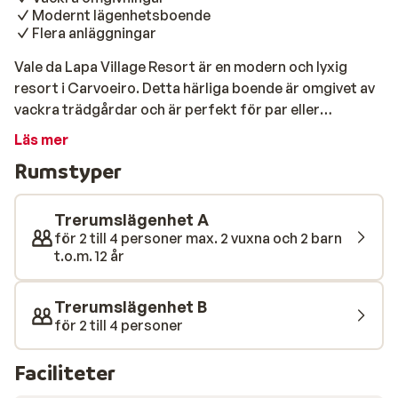
Modernt lägenhetsboende
Flera anläggningar
Vale da Lapa Village Resort är en modern och lyxig
resort i Carvoeiro. Detta härliga boende är omgivet av
vackra trädgårdar och är perfekt för par eller
barnfamiljer. Lägenheterna har alla en rymlig och
Läs mer
modern design som gör att du snabbt kommer känna
Rumstyper
dig som hemma. Om du hyr bil (rekommenderas) kan du
utforska vackra Algarve; besök en av de gyllene
stränderna eller upptäcka den pittoreska fiskebyn
Trerumslägenhet A
Carvoeiro. Njut av den portugisiska solen vid det fina
för 2 till 4 personer max. 2 vuxna och 2 barn
t.o.m. 12 år
poolområdet. Välj din solstol för dagen och koppla av
medans barnen har det roligt i barnklubben. Här finns
även en barnpool där barnen kan leka och plaska med
Trerumslägenhet B
nyfunna vänner. Närmaste sandstrand ligger ca 3 km
för 2 till 4 personer
bort ifrån ditt hotell. Vale da Lapa Village Resort
restaurang serverar lokala delikatesser och
Faciliteter
internationella favoriter. Resorten har även en bar