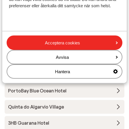
preferenser eller återkalla ditt samtycke när som helst.
Avstånd till busshållplats ca 350 m
Avstånd till uttagsautomat ca 2 km
Närmaste butiker ca 2 km
Närmaste kiosk ca 4 km
Närmaste apotek ca 2 km
Lugnt läge
Acceptera cookies
Avvisa
Andra boenden i Algarvekusten
Hantera
3HB Faro
PortoBay Blue Ocean Hotel
Quinta do Algarvio Village
3HB Guarana Hotel