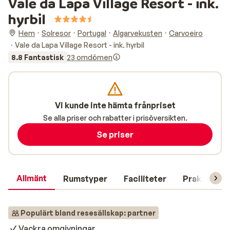
Vale da Lapa Village Resort - ink.
hyrbil
Hem
Solresor
Portugal
Algarvekusten
Carvoeiro
Vale da Lapa Village Resort - ink. hyrbil
8.8 Fantastisk
23 omdömen
Vi kunde inte hämta frånpriset
Se alla priser och rabatter i prisöversikten.
Se priser
Allmänt
Rumstyper
Faciliteter
Praktisk in
Populärt bland resesällskap: partner
Vackra omgivningar