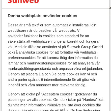
Anonym
V
Ensam förälder
Part
Denna webbplats använder cookies
Visa alla 23 omdömen
Dessa är små textfiler som automatiskt installeras i din
Läge
webbläsare när du besöker vår webbplats. Vi
använder funktionella cookies som standard för att
säkerställa att webbplatsen fungerar korrekt och fungerar
väl. Med din tillåtelse använder vi på Sunweb Group GmbH
också analytiska cookies för att förbättra vår webbplats,
Visa på karta
preferenscookies för att komma ihåg den information du
lämnar och marknadsföringscookies för att analysera vår
marknadsföringsprestanda och anpassa våra erbjudanden.
Genom att placera 1:a och 3:e parts cookies kan vi och
andra parter spåra ditt internetbeteende för att göra vårt
innehåll och våra annonser mer relevanta för dig.
I området
Avstånd till stranden ca 3 km (sandstrand)
Genom att klicka på "Acceptera cookies" godkänner du
Avstånd till centrum: ca 3 km
placeringen av alla cookies. Om du klickar på "Hantera" kan
Avstånd till bargata ca 3 km
du hitta mer information inklusive en lista över cookies där
Avstånd till flygplats ca 64 km
du kan välja vilka cookies du vill tillåta. Du kan ändra dina