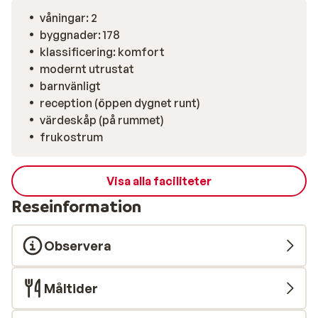
samt pool/snackbar som serverar enklare rätter och
våningar: 2
läskande drycker. Byns centrum består egentligen av
byggnader: 178
två gator, som möts vid ett litet torg bakom stranden. I
klassificering: komfort
staden finns ett litet urval av butiker samt massor av
modernt utrustat
bra restauranger och mysiga kaféer. Om du vill ha en
barnvänligt
snabb översikt över staden kan du ta det lilla
reception (öppen dygnet runt)
turisttåget en rundtur i staden flera gånger om dagen.
värdeskåp (på rummet)
frukostrum
Visa alla faciliteter
Reseinformation
Observera
Måltider